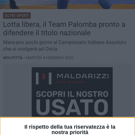
ALTRI SPORT
Lotta libera, il Team Palomba pronto a
difendere il titolo nazionale
Mancano pochi giorni al Campionato Italiano Assoluto
che si svolgerà ad Ostia
MOLFETTA -
MARTEDÌ 4 FEBBRAIO 2025
Il rispetto della tua riservatezza è la
nostra priorità