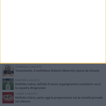
PIÙ LETTI QUESTA SETTIMANA
MARTEDÌ 4 AGOSTO
Il molfettese Gabriele Guarino lascia l'Empoli e firma con il
Samsunspor
LUNEDÌ 3 AGOSTO
Palazzetto Giovanni Panunzio: dove lo sport diventa famiglia,
inclusione ed eccellenza
VENERDÌ 7 AGOSTO
Molfetta Calcio, tre innesti di spessore: arrivano i molfettesi
Roselli, Cirillo e Caputi
DOMENICA 2 AGOSTO
Tennistavolo, il molfettese Roberto Minervini riparte da Otranto
MARTEDÌ 4 AGOSTO
Molfetta Calcio, definito il nuovo organigramma societario: ecco
la squadra dirigenziale
LUNEDÌ 3 AGOSTO
Molfetta Calcio, parte oggi la preparazione ma la società procede
nel silenzio