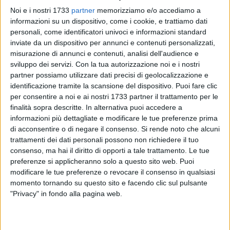
Noi e i nostri 1733
partner
memorizziamo e/o accediamo a
informazioni su un dispositivo, come i cookie, e trattiamo dati
personali, come identificatori univoci e informazioni standard
3
inviate da un dispositivo per annunci e contenuti personalizzati,
misurazione di annunci e contenuti, analisi dell'audience e
sviluppo dei servizi.
Con la tua autorizzazione noi e i nostri
Mancano pochi giorni al Campionato Italiano Assoluto che
partner possiamo utilizzare dati precisi di geolocalizzazione e
identificazione tramite la scansione del dispositivo. Puoi fare clic
si svolgerà al PalaPelicone ad Ostia (Roma). Sabato 15
per consentire a noi e ai nostri 1733 partner il trattamento per le
febbraio è prevista la competizione di lotta femminile e a
finalità sopra descritte. In alternativa puoi accedere a
seguire domenica 16 quella riservata alla lotta libera
informazioni più dettagliate e modificare le tue preferenze prima
maschile. In palio ci sono i titoli italiani individuali e per
di acconsentire o di negare il consenso.
Si rende noto che alcuni
squadre.
trattamenti dei dati personali possono non richiedere il tuo
consenso, ma hai il diritto di opporti a tale trattamento. Le tue
Per il Team Palomba Francesco, Campione d'Italia in carica,
preferenze si applicheranno solo a questo sito web. Puoi
modificare le tue preferenze o revocare il consenso in qualsiasi
allenato dai tecnici Tommaso Cilardi, Nicolangelo Samarelli
momento tornando su questo sito e facendo clic sul pulsante
e dal dott. Giuliano Palomba, dopo la straordinaria,
"Privacy" in fondo alla pagina web.
inaspettata, vittoria agli assoluti del 2024, riconfermarsi sarà
impresa quasi impossibile, data la giovine età dei suoi
lottatori e il blasone delle squadre che si contendono il titolo.