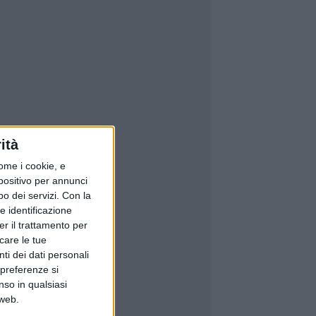
ità
ome i cookie, e
spositivo per annunci
o dei servizi.
Con la
e identificazione
er il trattamento per
icare le tue
ti dei dati personali
 preferenze si
nso in qualsiasi
 web.