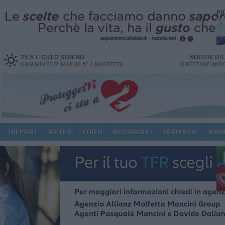
PI
25.5
°C
CIELO SERENO
NOTIZIE D
34.5°
OGGI MIN
25.5°
MAX
A
MOLFETTA
DIRETTORE
ANTO
ec
IREPORT
METEO
VIDEO
NECROLOGI
FARMACIE
AMM
dir