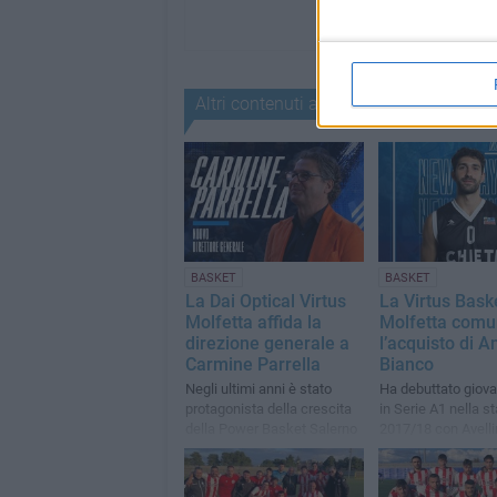
Altri contenuti a tema
BASKET
BASKET
La Dai Optical Virtus
La Virtus Bask
Molfetta affida la
Molfetta comu
direzione generale a
l’acquisto di 
Carmine Parrella
Bianco
Negli ultimi anni è stato
Ha debuttato giov
protagonista della crescita
in Serie A1 nella s
della Power Basket Salerno
2017/18 con Avelli