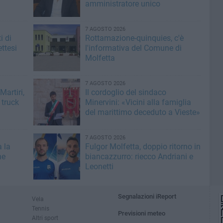
amministratore unico
7 AGOSTO 2026
i di
Rottamazione-quinquies, c'è
ttesi
l'informativa del Comune di
Molfetta
7 AGOSTO 2026
artiri,
Il cordoglio del sindaco
 truck
Minervini: «Vicini alla famiglia
del marittimo deceduto a Vieste»
7 AGOSTO 2026
a la
Fulgor Molfetta, doppio ritorno in
he
biancazzurro: riecco Andriani e
Leonetti
Segnalazioni iReport
Vela
Tennis
Previsioni meteo
Altri sport