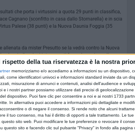
sultati che porta i virtussini a quota 29 punti in classifica,
ce Cagnano (sconfitto in casa dallo Stornarella) e in scia
a Virtus Palese (38 punti) e la Nuova Daunia Foggia (35
e allenata da mister Presutto se la vedrà contro la Nuova
be dare indicazioni interessanti facendo capire se il
l rispetto della tua riservatezza è la nostra prior
egoria può essere solo un sogno o anche realtà.
artner
memorizziamo e/o accediamo a informazioni su un dispositivo, c
ali, come identificatori univoci e informazioni standard inviate da un di
zzati, misurazione di annunci e contenuti, analisi dell'audience e svilupp
i e i nostri partner possiamo utilizzare dati precisi di geolocalizzazione 
8 AGOSTO 2026
ervini:
"Estate Sicuri", ad agosto
del dispositivo. Puoi fare clic per consentire a noi e ai nostri 1733 partn
er una
assistenza sanitaria e servizi di
critte. In alternativa puoi accedere a informazioni più dettagliate e modif
supporto sulle spiagge libere
acconsentire o di negare il consenso.
Si rende noto che alcuni trattamen
e il tuo consenso, ma hai il diritto di opporti a tale trattamento. Le tue
 questo sito web. Puoi modificare le tue preferenze o revocare il conse
questo sito e facendo clic sul pulsante "Privacy" in fondo alla pagina