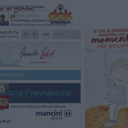
Ù LETTI QUESTA SETTIMANA
MARTEDÌ 4 AGOSTO
Il molfettese Gabriele Guarino lascia
l'Empoli e firma con il Samsunspor
A
MOLFETTA
LUNEDÌ 3 AGOSTO
APP
Palazzetto Giovanni Panunzio: dove lo
NIO QUINTO
sport diventa famiglia, inclusione ed
cellenza
VENERDÌ 7 AGOSTO
Molfetta Calcio, tre innesti di spessore:
arrivano i molfettesi Roselli, Cirillo e Caputi
DOMENICA 2 AGOSTO
Tennistavolo, il molfettese Roberto
Minervini riparte da Otranto
INISTRATIVE
MARTEDÌ 4 AGOSTO
Molfetta Calcio, definito il nuovo
organigramma societario: ecco la squadra
igenziale
LUNEDÌ 3 AGOSTO
Molfetta Calcio, parte oggi la preparazione
ma la società procede nel silenzio