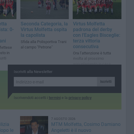
etta
Seconda Categoria, la
Virtus Molfetta
sta: 0-
Virtus Molfetta ospita
padrona del derby
la capolista
con l'Eagles Bisceglie:
ani
terza vittoria
Sfida alla Polisportiva Trani
consecutiva
al campo "Petrone"
fettese
sto in
Ora l’attenzione è tutta
unti
rivolta al prossimo
appuntamento in casa
contro la Polisportiva Trani
Iscriviti alla Newsletter
Iscriviti
Iscrivendoti accetti i
termini
e la
privacy policy
7 AGOSTO 2026
lizia
MTM Molfetta, Cosimo Damiano
dopo le
Angeletti è il nuovo