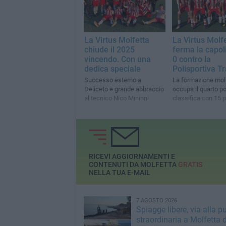
La Virtus Molfetta
La Virtus Molf
chiude il 2025
ferma la capoli
vincendo. Con una
0 contro la
dedica speciale
Polisportiva Tr
Successo esterno a
La formazione mol
Deliceto e grande abbraccio
occupa il quarto po
al tecnico Nico Mininni
classifica con 15 p
RICEVI AGGIORNAMENTI E
CONTENUTI DA MOLFETTA
GRATIS
NELLA TUA E-MAIL
7 AGOSTO 2026
Spiagge libere, via alla pu
straordinaria a Molfetta 