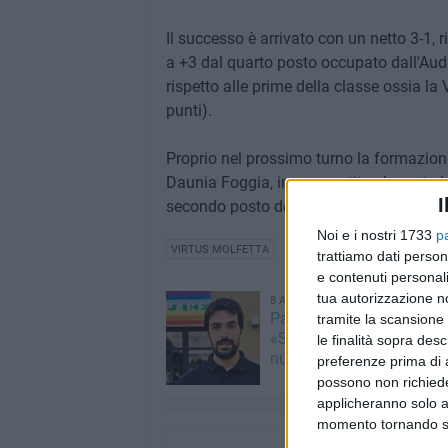
Il successo è arrivato con un netto 3-1, ri
a +3 dal quarto posto occupato dall'Auda
rispetto alle prime della classe ossia l
punti).
Proprio nel prossimo turno la formazion
Daunia Foggia, in una partita che potreb
I
secondo posto del girone A di Prima Cat
Noi e i nostri 1733
p
VIRTUS MOLFETTA
trattiamo dati person
e contenuti personali
tua autorizzazione no
8 AGOSTO 2026
Partecipate comunali, Min
tramite la scansione 
«Scelte di competenza p
le finalità sopra des
nuova fase di governo»
preferenze prima di 
possono non richieder
applicheranno solo a
momento tornando su 