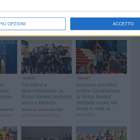
PIÙ OPZIONI
ACCETTO
BASKET
BASKET
et
Carattere e
Dolorosa sconfitta
nica
determinazione: la
contro Castellaneta:
Andrea
Virtus Basket Molfetta
la Virtus Basket
vince a Milazzo
Molfetta molla nel
finale e cede ai
anissimo
Arriva un successo che
tarantini
tagione
torna a dare respiro e
no
serenità ai biancazzurri
Serve una svolta immediata
per non compromettere gli
obiettivi stagionali