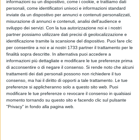
informazioni su un dispositivo, come i cookie, e trattiamo dati
personali, come identificatori univoci e informazioni standard
inviate da un dispositivo per annunci e contenuti personalizzati,
2
misurazione di annunci e contenuti, analisi dell'audience e
sviluppo dei servizi.
Con la tua autorizzazione noi e i nostri
partner possiamo utilizzare dati precisi di geolocalizzazione e
identificazione tramite la scansione del dispositivo. Puoi fare clic
E' il Sammichele il primo avversario della Nox Molfetta nel
per consentire a noi e ai nostri 1733 partner il trattamento per le
2022: la squadra barese sarà ospite delle biancorosse
finalità sopra descritte. In alternativa puoi accedere a
domenica 9 gennaio alle ore 16:00 al PalaFiorentini per la
informazioni più dettagliate e modificare le tue preferenze prima
di acconsentire o di negare il consenso.
Si rende noto che alcuni
gara valida come decimo turno del campionato di Serie A2 –
trattamenti dei dati personali possono non richiedere il tuo
girone C di calcio a 5 femminile.
consenso, ma hai il diritto di opporti a tale trattamento. Le tue
Dopo la sosta natalizia, il torneo riprende per il penultimo
preferenze si applicheranno solo a questo sito web. Puoi
appuntamento del girone d'andata.
modificare le tue preferenze o revocare il consenso in qualsiasi
momento tornando su questo sito e facendo clic sul pulsante
La Nox Molfetta, che nel frattempo ha ufficializzato Rebecca
"Privacy" in fondo alla pagina web.
Pati, Rita Lafortezza e Ylenia Caballero, torna di fronte al
pubblico di casa ed è reduce dalla convincente prestazione a
Taranto, valsa la vittoria per 2-8 contro le ioniche e gli attuali
7 punti in classifica.