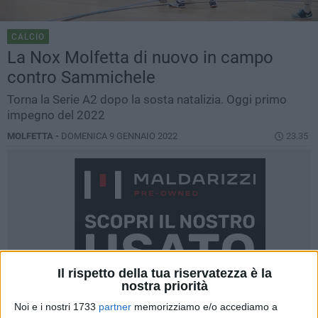
CALCIO
La Nox Molfetta di nuovo in campo
contro Sammichele
Torna la Serie A2 dopo la sosta natalizia. Oggi primo
impegno del 2022
MOLFETTA -
DOMENICA 9 GENNAIO 2022
23.35
Il rispetto della tua riservatezza è la
nostra priorità
Noi e i nostri 1733
partner
memorizziamo e/o accediamo a