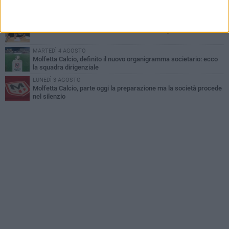
Molfetta Calcio, tre innesti di spessore: arrivano i molfettesi
Roselli, Cirillo e Caputi
DOMENICA 2 AGOSTO
Tennistavolo, il molfettese Roberto Minervini riparte da Otranto
MARTEDÌ 4 AGOSTO
Molfetta Calcio, definito il nuovo organigramma societario: ecco
la squadra dirigenziale
LUNEDÌ 3 AGOSTO
Molfetta Calcio, parte oggi la preparazione ma la società procede
nel silenzio