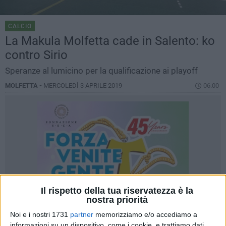
CALCIO
La Makula Molfetta cade in Salento: ko
contro Sirio
Speranze al lumicino per la qualificazione ai playoff
MOLFETTA -
MERCOLEDÌ 3 APRILE 2019
06.00
Il rispetto della tua riservatezza è la
nostra priorità
Noi e i nostri 1731
partner
memorizziamo e/o accediamo a
informazioni su un dispositivo, come i cookie, e trattiamo dati