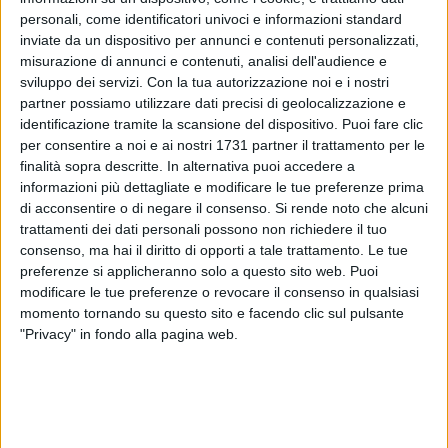
personali, come identificatori univoci e informazioni standard
inviate da un dispositivo per annunci e contenuti personalizzati,
2
misurazione di annunci e contenuti, analisi dell'audience e
sviluppo dei servizi.
Con la tua autorizzazione noi e i nostri
partner possiamo utilizzare dati precisi di geolocalizzazione e
Torna con un pensate ko dalla lunga trasferta a Melissano la
identificazione tramite la scansione del dispositivo. Puoi fare clic
per consentire a noi e ai nostri 1731 partner il trattamento per le
Makula Molfetta, sconfitta per 5-2 dalle padrone di casa del
finalità sopra descritte. In alternativa puoi accedere a
Sirio.
informazioni più dettagliate e modificare le tue preferenze prima
di acconsentire o di negare il consenso.
Si rende noto che alcuni
Eppure la partita è a forti tinte biancorosse, in grado di
trattamenti dei dati personali possono non richiedere il tuo
dominare il primo tempo chiuso sul parziale 1-2 con le reti di
consenso, ma hai il diritto di opporti a tale trattamento. Le tue
Pantaleo e Zaccagnino.
preferenze si applicheranno solo a questo sito web. Puoi
La ripresa si apre con il palo clamoroso di Lorusso che,
modificare le tue preferenze o revocare il consenso in qualsiasi
momento tornando su questo sito e facendo clic sul pulsante
tuttavia, diventa l'ultimo acuto delle molfettesi che poi
"Privacy" in fondo alla pagina web.
soccombono alle avversarie le quali ribaltano il risultato.
Senza i 3 punti, la Makula scala in quarta posizione a favore
del Soccer Sava.
Le speranze di disputare i play off promozione per il terzo