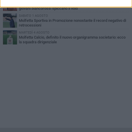
Il Barletta continua a pescare a Molfetta per il vivaio: altri tre
giovani biancorossi spiccano il volo
SABATO 1 AGOSTO
Molfetta Sportiva in Promozione nonostante il record negativo di
retrocessioni
MARTEDÌ 4 AGOSTO
Molfetta Calcio, definito il nuovo organigramma societario: ecco
la squadra dirigenziale