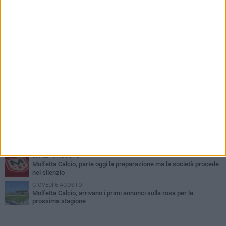
PIÙ LETTI QUESTA SETTIMANA
MARTEDÌ 4 AGOSTO
Il molfettese Gabriele Guarino lascia l'Empoli e firma con il
Samsunspor
LUNEDÌ 3 AGOSTO
Palazzetto Giovanni Panunzio: dove lo sport diventa famiglia,
inclusione ed eccellenza
VENERDÌ 7 AGOSTO
Molfetta Calcio, tre innesti di spessore: arrivano i molfettesi
Roselli, Cirillo e Caputi
MARTEDÌ 4 AGOSTO
Molfetta Calcio, definito il nuovo organigramma societario: ecco
la squadra dirigenziale
LUNEDÌ 3 AGOSTO
Molfetta Calcio, parte oggi la preparazione ma la società procede
nel silenzio
GIOVEDÌ 6 AGOSTO
Molfetta Calcio, arrivano i primi annunci sulla rosa per la
prossima stagione