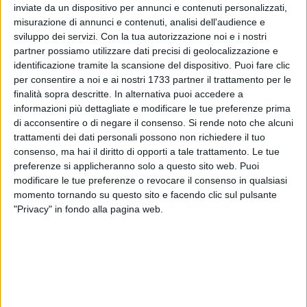
inviate da un dispositivo per annunci e contenuti personalizzati,
misurazione di annunci e contenuti, analisi dell'audience e
12
sviluppo dei servizi.
Con la tua autorizzazione noi e i nostri
partner possiamo utilizzare dati precisi di geolocalizzazione e
identificazione tramite la scansione del dispositivo. Puoi fare clic
per consentire a noi e ai nostri 1733 partner il trattamento per le
Prima designazione ufficiale per il molfettese Giovanni
finalità sopra descritte. In alternativa puoi accedere a
Ayroldi nella stagione 2024-2025 che è già iniziata per le
informazioni più dettagliate e modificare le tue preferenze prima
competizioni internazionali.
di acconsentire o di negare il consenso.
Si rende noto che alcuni
trattamenti dei dati personali possono non richiedere il tuo
Il fischietto di Molfetta è stato designato come quarto uomo
consenso, ma hai il diritto di opporti a tale trattamento. Le tue
nel ritorno del secondo turno preliminare Champions
preferenze si applicheranno solo a questo sito web. Puoi
modificare le tue preferenze o revocare il consenso in qualsiasi
League.
momento tornando su questo sito e facendo clic sul pulsante
"Privacy" in fondo alla pagina web.
Ayroldi sarà stasera a bordo campo per il match tra gli
slovacchi dello Slovan Bratislava e gli sloveni dsl Celje.
Il match avrà calcio d'inizio alle ore 20:30.
9 AGOSTO 2026