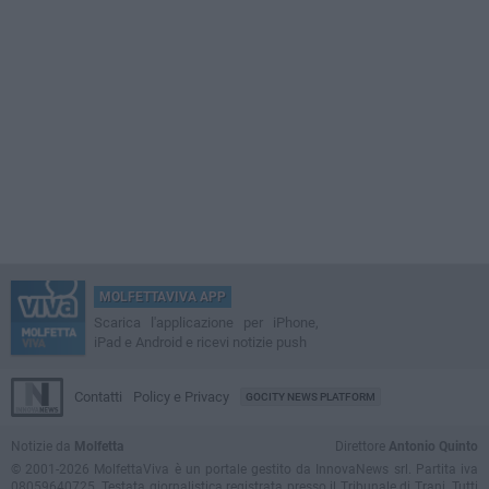
MOLFETTAVIVA APP
Scarica l'applicazione per iPhone,
iPad e Android e ricevi notizie push
Contatti
Policy e Privacy
GOCITY NEWS PLATFORM
Notizie da
Molfetta
Direttore
Antonio Quinto
© 2001-2026 MolfettaViva è un portale gestito da InnovaNews srl. Partita iva
08059640725. Testata giornalistica registrata presso il Tribunale di Trani. Tutti