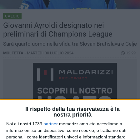
CALCIO
Giovanni Ayroldi designato nei
preliminari di Champions League
Sarà quarto uomo nella sfida tra Slovan Bratislava e Celje
MOLFETTA -
MARTEDÌ 30 LUGLIO 2024
12.29
Il rispetto della tua riservatezza è la
nostra priorità
Noi e i nostri 1733
partner
memorizziamo e/o accediamo a
informazioni su un dispositivo, come i cookie, e trattiamo dati
personali, come identificatori univoci e informazioni standard