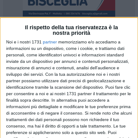
Il rispetto della tua riservatezza è la
nostra priorità
83
Noi e i nostri 1731
partner
memorizziamo e/o accediamo a
informazioni su un dispositivo, come i cookie, e trattiamo dati
personali, come identificatori univoci e informazioni standard
5 punti di penalizzazione alla Molfetta Sportiva
, da scontare
inviate da un dispositivo per annunci e contenuti personalizzati,
nel campionato 2019/2020. Inoltre,
2 anni e 8 mesi di
misurazione di annunci e contenuti, analisi dell'audience e
sviluppo dei servizi.
Con la tua autorizzazione noi e i nostri
inibizione
, da aggiungere a quella inflitta fino al 6 gennaio
partner possiamo utilizzare dati precisi di geolocalizzazione e
2020, a
Mauro Lanza
. Ed ancora,
1 anno e 4 mesi
ai suoi
identificazione tramite la scansione del dispositivo. Puoi fare clic
figli,
Gian Maria e Antonia Lanza.
per consentire a noi e ai nostri 1731 partner il trattamento per le
finalità sopra descritte. In alternativa puoi accedere a
Queste le sanzioni che il
Tribunale Federale Territoriale
,
informazioni più dettagliate e modificare le tue preferenze prima
attraverso il comunicato n. 78, ha disposto, con un'ordinanza
di acconsentire o di negare il consenso.
Si rende noto che alcuni
non impugnabile del presidente
Giancarlo De Peppo
, alla
trattamenti dei dati personali possono non richiedere il tuo
consenso, ma hai il diritto di opporti a tale trattamento. Le tue
conclusione di un procedimento nei confronti di
Mauro
preferenze si applicheranno solo a questo sito web. Puoi
Lanza
, proprietario della società
Vigor Trani e Molfetta