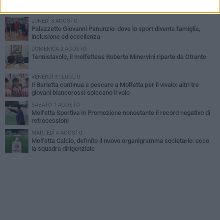
Il molfettese Gabriele Guarino lascia l'Empoli e firma con il
Samsunspor
LUNEDÌ 3 AGOSTO
Palazzetto Giovanni Panunzio: dove lo sport diventa famiglia,
inclusione ed eccellenza
DOMENICA 2 AGOSTO
Tennistavolo, il molfettese Roberto Minervini riparte da Otranto
VENERDÌ 31 LUGLIO
Il Barletta continua a pescare a Molfetta per il vivaio: altri tre
giovani biancorossi spiccano il volo
SABATO 1 AGOSTO
Molfetta Sportiva in Promozione nonostante il record negativo di
retrocessioni
MARTEDÌ 4 AGOSTO
Molfetta Calcio, definito il nuovo organigramma societario: ecco
la squadra dirigenziale