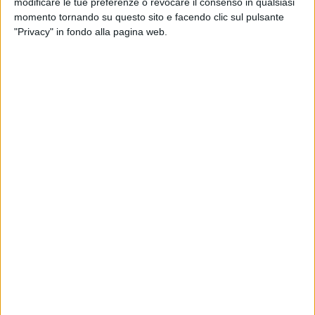
modificare le tue preferenze o revocare il consenso in qualsiasi
Sportiva
,
Gianmaria Lanza
presidente della
Vigor Trani
,
momento tornando su questo sito e facendo clic sul pulsante
Antonia Lanza
, presidente della
Molfetta Sportiva
,
"Privacy" in fondo alla pagina web.
Emanuele Santoruvo,
presidente dell'
Unione Sportiva
Bitonto.
Nel fascicolo figurano anche
Maurizio De Robertis e
Gennaro Caputi,
anche loro inclusi nel fascicolo federale.
Tutti sono coinvolti, a vario titolo, per essere venuti meno
all'obbligo di collaborare con gli organi della giustizia
sportiva.
Il fatto giudiziario nasce il 15 gennaio 2019, quando il
Tribunale Federale Territoriale
ha disposto la convocazione
delle parti con riferimento «all'operazione di fusione per
incorporazione tra le società
Molfetta Sportiva
e
Unione
Sportiva Bitonto
, operata da Mauro Lanza il 21 giugno 2018
a titolo oneroso, acquistando il titolo sportivo del Bitonto ed
eludendo, così il
divieto di commerciabilità
di quest'ultimo».