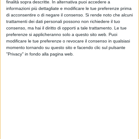
finalità sopra descritte. In alternativa puoi accedere a
sin da quest'estate aveva accettato di metterci insieme
informazioni più dettagliate e modificare le tue preferenze prima
unicamente per far fuori il "concorrente" (perlomeno lui la
di acconsentire o di negare il consenso.
Si rende noto che alcuni
vedeva così) Nuova Molfetta, mentre noi, mossi da passione
trattamenti dei dati personali possono non richiedere il tuo
e buon senso avevamo accettato di metterci insieme per
consenso, ma hai il diritto di opporti a tale trattamento. Le tue
costruire una società più forte ed organizzata. Saremmo
preferenze si applicheranno solo a questo sito web. Puoi
rimasti insieme (nella testa di Lanza) solo se Fumai avesse
modificare le tue preferenze o revocare il consenso in qualsiasi
sempre vinto (cosa oggettivamente impossibile) ed appena
momento tornando su questo sito e facendo clic sul pulsante
"Privacy" in fondo alla pagina web.
ha deciso di mandar via l'allenatore ha gettato via la
maschera ed è ritornato a fare tutto lui azzerando la
dirgenza che si era data tanto da fare (sotto tutti i punti di
vista anche economici) fino a quel momento. Non potevo
accettare di mettere la faccia nello scempio che voleva
creare da quel momento in poi.
Ha lanciato via Facebook un hashtag divenuto popolare. Ci
spiega il significato di quell'hashtag contro Lanza?
Il suo significato è puramente comunicativo, vuole
sensibilizzare la piazza sull'inutuilità di una Eccellenza come
quella che fa Lanza, riprende l'hashtag di Renzi, perchè ha lo