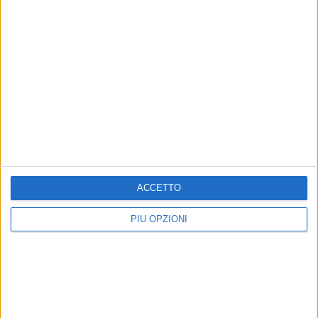
progetto
ACCETTO
PIÙ OPZIONI
Altri contenuti a tema