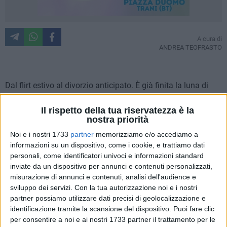
A cura di
ANDREA TEOFRASTO
Dal flirt estivo al divorzio anticipato. È già finita la luna di
miele tra Molfetta Sportiva 1917 e Nuova Molfetta. Finisce
in malo modo la breve storia d'amore tra Saverio Bufi e
Il rispetto della tua riservatezza è la
nostra priorità
Mauro Lanza. Una storia nata bene e finita male. Troppe le
incomprensioni, troppi i dissidi interni. Saverio Bufi spiega
Noi e i nostri 1733
partner
memorizziamo e/o accediamo a
informazioni su un dispositivo, come i cookie, e trattiamo dati
alla redazione di MolfettaViva cosa è realmente accaduto e
personali, come identificatori univoci e informazioni standard
fa chiarezza sulla situazione attuale della Molfetta Sportiva
inviate da un dispositivo per annunci e contenuti personalizzati,
1917.
misurazione di annunci e contenuti, analisi dell'audience e
sviluppo dei servizi.
Con la tua autorizzazione noi e i nostri
Saverio Bufi, dopo giorni in cui si è detto e scritto di tutto ci
partner possiamo utilizzare dati precisi di geolocalizzazione e
dice cosa non è andato realmente con Lanza?
identificazione tramite la scansione del dispositivo. Puoi fare clic
Purtroppo le intenzioni di Lanza non sono mai state buone,
per consentire a noi e ai nostri 1733 partner il trattamento per le