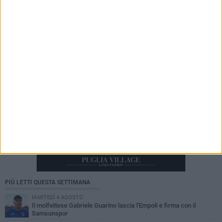
8 AGOSTO 2026
Porto commerciale, cosa emerge dal DUP:
opere ancora in corso e nuove prospettive per il
futuro dello scalo
PIÙ LETTI QUESTA SETTIMANA
MARTEDÌ 4 AGOSTO
Il molfettese Gabriele Guarino lascia l'Empoli e firma con il
Samsunspor