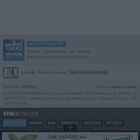
MOLFETTAVIVA APP
Scarica l'applicazione per iPhone,
iPad e Android e ricevi notizie push
Contatti
Policy e Privacy
GOCITY NEWS PLATFORM
Notizie da
Molfetta
Direttore
Antonio Quinto
© 2001-2026 MolfettaViva è un portale gestito da InnovaNews srl. Partita iva
08059640725. Testata giornalistica registrata presso il Tribunale di Trani. Tutti
i diritti riservati.
MOLFETTA
ANDRIA
BARI
BARLETTA
BISCEGLIE
BITONTO
CANOSA
CERIGNOLA
CORATO
GIOVINAZZO
MARGHERITA DI SAVOIA
MINERVINO
MODUGNO
PUGLIA
RUVO