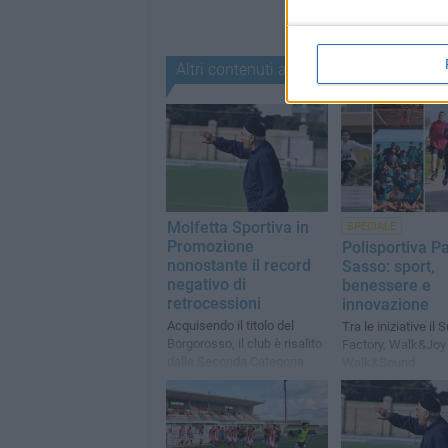
Altri contenuti a tema
Molfetta Sportiva in
SPECIALE
Promozione
Polisportiva P
nonostante il record
Sasso: sport,
negativo di
benessere e
retrocessioni
innovazione
Acquisendo il titolo del
Tra le iniziative i
Borgorosso, il club è risalito
Factory, Walk&Joy
dalla Seconda Categoria
Walk&Sound