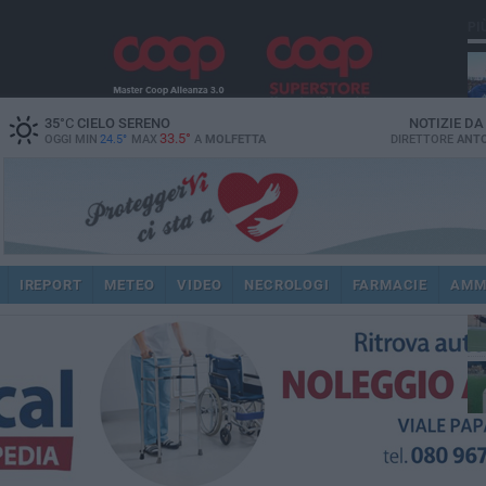
PI
35
°C
CIELO SERENO
NOTIZIE D
33.5°
OGGI MIN
24.5°
MAX
A
MOLFETTA
DIRETTORE
ANTO
ec
IREPORT
METEO
VIDEO
NECROLOGI
FARMACIE
AMM
spi
re
dir