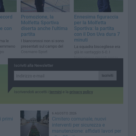
 record
Promozione, la
Ennesima figuraccia
Molfetta Sportiva
per la Molfetta
ce con
diserta anche l'ultima
Sportiva: la partita
partita
con il Don Uva dura 7
minuti
 ma le
I biancorossi non si sono
 nemmeno
presentati sul campo del
La squadra biscegliese era
mpo
Cosmano Sport
già in vantaggio 6-0. I
biancorossi rimasti senza
giocatori
Iscriviti alla Newsletter
Iscriviti
Iscrivendoti accetti i
termini
e la
privacy policy
6 AGOSTO 2026
i primi
Cimitero comunale, nuovi
interventi per sicurezza e
manutenzione: affidati lavori per