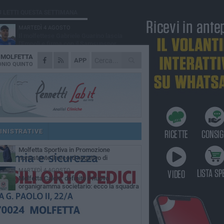
Ù LETTI QUESTA SETTIMANA
MARTEDÌ 4 AGOSTO
Il molfettese Gabriele Guarino lascia
l'Empoli e firma con il Samsunspor
A
MOLFETTA
LUNEDÌ 3 AGOSTO
APP
Palazzetto Giovanni Panunzio: dove lo
NIO QUINTO
sport diventa famiglia, inclusione ed
cellenza
DOMENICA 2 AGOSTO
Tennistavolo, il molfettese Roberto
Minervini riparte da Otranto
VENERDÌ 31 LUGLIO
Il Barletta continua a pescare a Molfetta
per il vivaio: altri tre giovani biancorossi
INISTRATIVE
ccano il volo
SABATO 1 AGOSTO
Molfetta Sportiva in Promozione
nonostante il record negativo di
trocessioni
MARTEDÌ 4 AGOSTO
Molfetta Calcio, definito il nuovo
organigramma societario: ecco la squadra
igenziale