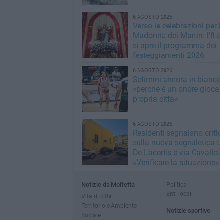
6 AGOSTO 2026
Verso le celebrazioni per 
Madonna dei Martiri: l’8 
si apre il programma dei
festeggiamenti 2026
6 AGOSTO 2026
Solimini ancora in bianc
«perché è un onore giocar
propria città»
6 AGOSTO 2026
Residenti segnalano critic
sulla nuova segnaletica t
De Lacertis e via Cavallott
«Verificare la situazione»
Notizie da Molfetta
Politica
Enti locali
Vita di città
Territorio e Ambiente
Notizie sportive
Sociale