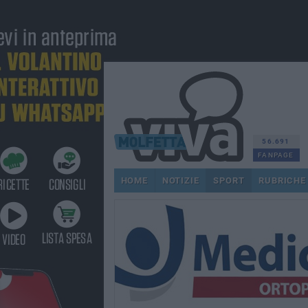
56.691
FANPAGE
HOME
NOTIZIE
SPORT
RUBRICHE