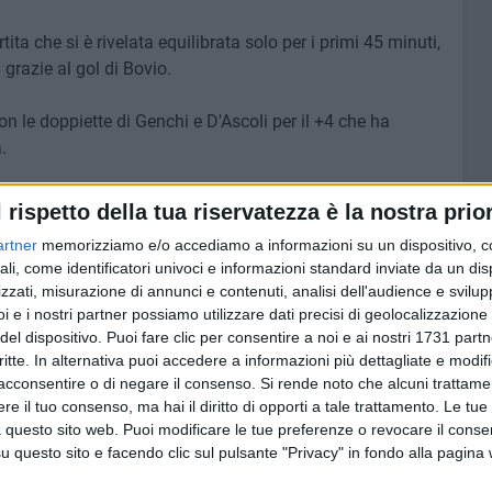
tita che si è rivelata equilibrata solo per i primi 45 minuti,
 grazie al gol di Bovio.
on le doppiette di Genchi e D'Ascoli per il +4 che ha
.
one A di Promozione con 0 punti.
l rispetto della tua riservatezza è la nostra prior
artner
memorizziamo e/o accediamo a informazioni su un dispositivo, c
ali, come identificatori univoci e informazioni standard inviate da un di
zzati, misurazione di annunci e contenuti, analisi dell'audience e svilupp
6 AGOSTO 2026
i e i nostri partner possiamo utilizzare dati precisi di geolocalizzazione 
dio:
Madonna dei Martiri, presentato
del dispositivo. Puoi fare clic per consentire a noi e ai nostri 1731 partn
o di
il programma della Festa
critte. In alternativa puoi accedere a informazioni più dettagliate e modif
Patronale 2026: tra tradizione e
acconsentire o di negare il consenso.
Si rende noto che alcuni trattamen
nuove iniziative
e il tuo consenso, ma hai il diritto di opporti a tale trattamento. Le tue
 questo sito web. Puoi modificare le tue preferenze o revocare il conse
questo sito e facendo clic sul pulsante "Privacy" in fondo alla pagina