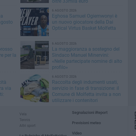
oltre 33mila euro
6 AGOSTO 2026
la
Eghosa Samuel Ogiemwonyi è
agosto
un nuovo giocatore della Dai
Optical Virtus Basket Molfetta
6 AGOSTO 2026
orosso
La maggioranza a sostegno del
e per la
Sindaco Manuel Minervini:
«Nelle partecipate nomine di alto
profilo»
6 AGOSTO 2026
ità
Raccolta degli indumenti usati,
ra via
servizio in fase di transizione: il
i:
Comune di Molfetta invita a non
utilizzare i contenitori
Segnalazioni iReport
Vela
Tennis
Previsioni meteo
Altri sport
Video
Le Rubriche di MolfettaViva