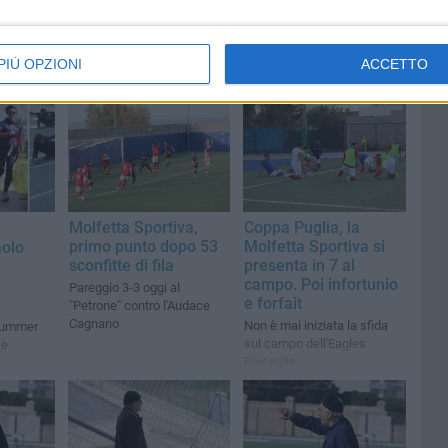
PIÙ OPZIONI
ACCETTO
Molfetta Sportiva,
Coppa Puglia, la
primo punto dopo 53
Molfetta Sportiva si
aolo
sconfitte di fila
presenta in 7 al
campo. Poi infortunio
Pareggio 3-3 oggi al
e forfait
"Petrone" contro l'Audace
Cagnano
Non è mai iniziata la sfida
l Summer
sul campo dell'Eagles
 e
Bisceglie