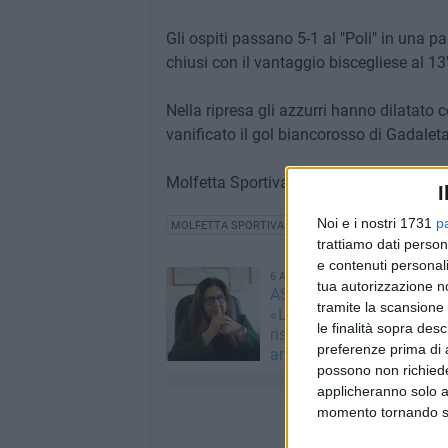
Gli ospiti passano 5-1 al "Poli" in una par
chiusi con il vantaggio biscegliese al 13'
Nella ripresa gli azzurri hanno dilatato c
vanificato il gol biancorosso di Gadaleta
Molfetta Sportiva sempre ultima nel gir
I
Noi e i nostri 1731
p
MOLFETTA SPORTIVA 1917
trattiamo dati person
e contenuti personali
6 AGOSTO 2026
tua autorizzazione no
ASM Molfetta, Adele Clau
tramite la scansione 
«Le mie dimissioni un att
le finalità sopra des
rispetto verso la nuova
preferenze prima di 
amministrazione»
possono non richieder
applicheranno solo a
momento tornando su 