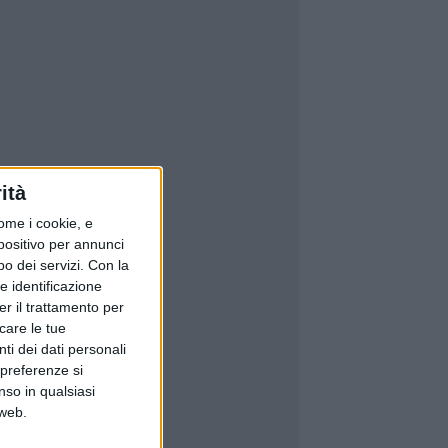
ità
ome i cookie, e
spositivo per annunci
o dei servizi.
Con la
e identificazione
er il trattamento per
icare le tue
ti dei dati personali
 preferenze si
nso in qualsiasi
 web.