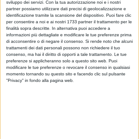
sviluppo dei servizi.
Con la tua autorizzazione noi e i nostri
partner possiamo utilizzare dati precisi di geolocalizzazione e
identificazione tramite la scansione del dispositivo. Puoi fare clic
17
per consentire a noi e ai nostri 1733 partner il trattamento per le
finalità sopra descritte. In alternativa puoi accedere a
informazioni più dettagliate e modificare le tue preferenze prima
di acconsentire o di negare il consenso.
Si rende noto che alcuni
Doppio appuntamento in questo weekend per i lottatori
trattamenti dei dati personali possono non richiedere il tuo
dell"A.S.D Palomba Francesco Wellness Club che
consenso, ma hai il diritto di opporti a tale trattamento. Le tue
parteciperanno, venerdi 6 e sabato 7 maggio, ad Ostia
preferenze si applicheranno solo a questo sito web. Puoi
(Roma) al Pala Pellicone, al campionato italiano Master e al
modificare le tue preferenze o revocare il consenso in qualsiasi
momento tornando su questo sito e facendo clic sul pulsante
campionato italiano Under 20.
"Privacy" in fondo alla pagina web.
I primi a scendere sul tappeto saranno i veterani, Tommaso
Cilardi e Mimmo Vestito. In questa competizione Tommaso
Cilardi proverà a difendere il titolo italiano e poi partecipare
ai mondiali a Sofia in Bulgaria, dopo che nel 2019 ha
rappresentato l'Italia alla medesima gara a Tbilisi in Geogia.
Mimmo Vestito, sempre con le stesse aspettative, viceversa
si cimenterà per la prima volta in una competizione