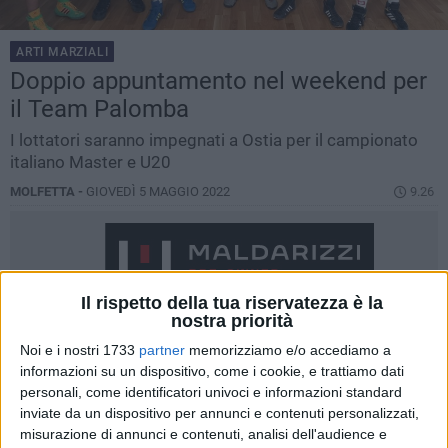
ARTI MARZIALI
Doppio appuntamento nel weekend per
il Team Palomba
I lottatori saranno impegnati a Ostia per il campionato
italiano Master e U20
MOLFETTA -
GIOVEDÌ 5 MAGGIO 2022
9.26
Il rispetto della tua riservatezza è la
nostra priorità
Noi e i nostri 1733
partner
memorizziamo e/o accediamo a
informazioni su un dispositivo, come i cookie, e trattiamo dati
personali, come identificatori univoci e informazioni standard
inviate da un dispositivo per annunci e contenuti personalizzati,
misurazione di annunci e contenuti, analisi dell'audience e