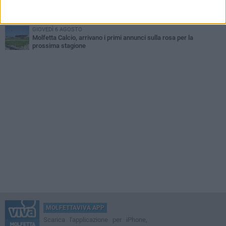
LUNEDÌ 3 AGOSTO
Molfetta Calcio, parte oggi la preparazione ma la società procede
nel silenzio
GIOVEDÌ 6 AGOSTO
Molfetta Calcio, arrivano i primi annunci sulla rosa per la
prossima stagione
MOLFETTAVIVA APP
Scarica l'applicazione per iPhone,