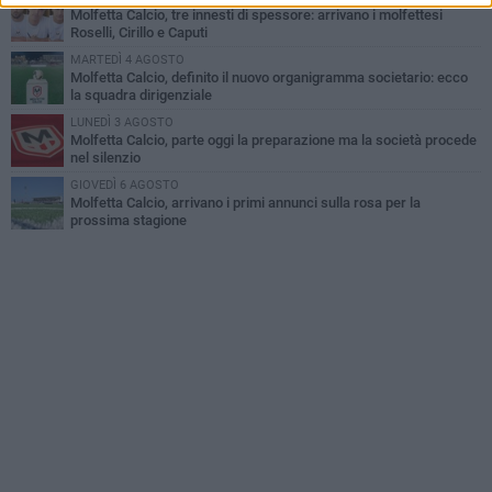
Molfetta Calcio, tre innesti di spessore: arrivano i molfettesi
Roselli, Cirillo e Caputi
MARTEDÌ 4 AGOSTO
Molfetta Calcio, definito il nuovo organigramma societario: ecco
la squadra dirigenziale
LUNEDÌ 3 AGOSTO
Molfetta Calcio, parte oggi la preparazione ma la società procede
nel silenzio
GIOVEDÌ 6 AGOSTO
Molfetta Calcio, arrivano i primi annunci sulla rosa per la
prossima stagione