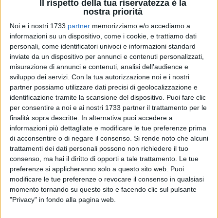
Il rispetto della tua riservatezza è la
nostra priorità
Noi e i nostri 1733
partner
memorizziamo e/o accediamo a
informazioni su un dispositivo, come i cookie, e trattiamo dati
personali, come identificatori univoci e informazioni standard
20
inviate da un dispositivo per annunci e contenuti personalizzati,
misurazione di annunci e contenuti, analisi dell'audience e
sviluppo dei servizi.
Con la tua autorizzazione noi e i nostri
Casamassima ha ospitato, nei giorni 3 e 4 gennaio 2026, il
partner possiamo utilizzare dati precisi di geolocalizzazione e
secondo ed ultimo torneo regionale giovanile di
identificazione tramite la scansione del dispositivo. Puoi fare clic
qualificazione ai Campionati Italiani Giovanili di
per consentire a noi e ai nostri 1733 partner il trattamento per le
finalità sopra descritte. In alternativa puoi accedere a
tennistavolo. Un appuntamento decisivo della stagione che
informazioni più dettagliate e modificare le tue preferenze prima
ha visto protagonisti i migliori giovani atleti pugliesi e che ha
di acconsentire o di negare il consenso.
Si rende noto che alcuni
regalato grandi soddisfazioni al Circolo Tennistavolo
trattamenti dei dati personali possono non richiedere il tuo
Molfetta, capace di centrare risultati di assoluto rilievo in più
consenso, ma hai il diritto di opporti a tale trattamento. Le tue
categorie.
preferenze si applicheranno solo a questo sito web. Puoi
modificare le tue preferenze o revocare il consenso in qualsiasi
A brillare su tutti è stata Rossana De Fazio, che conquista la
momento tornando su questo sito e facendo clic sul pulsante
"Privacy" in fondo alla pagina web.
medaglia d'oro Under 11 femminile, imponendosi in finale
con il punteggio di 3-1 su Giulia Indino del Tennistavolo Bari,