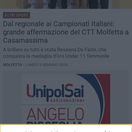
ALTRI SPORT
Dal regionale ai Campionati Italiani:
grande affermazione del CTT Molfetta a
Casamassima
A brillare su tutti è stata Rossana De Fazio, che
conquista la medaglia d’oro Under 11 femminile
MOLFETTA -
LUNEDÌ 5 GENNAIO 2026