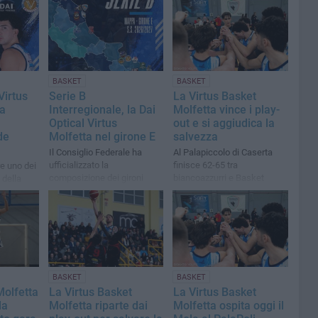
BASKET
BASKET
Virtus
Serie B
La Virtus Basket
ta
Interregionale, la Dai
Molfetta vince i play-
Optical Virtus
out e si aggiudica la
de
Molfetta nel girone E
salvezza
Il Consiglio Federale ha
Al Palapiccolo di Caserta
ufficializzato la
finisce 62-65 tra
e uno dei
composizione dei gironi
biancoazzurri e Basket
 della
Caiazzo
ruolo di
BASKET
BASKET
Molfetta
La Virtus Basket
La Virtus Basket
la
Molfetta riparte dai
Molfetta ospita oggi il