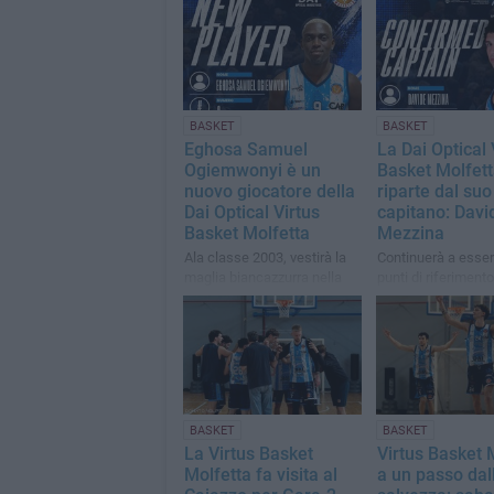
BASKET
BASKET
Eghosa Samuel
La Dai Optical 
Ogiemwonyi è un
Basket Molfet
nuovo giocatore della
riparte dal suo
Dai Optical Virtus
capitano: Davi
Basket Molfetta
Mezzina
Ala classe 2003, vestirà la
Continuerà a esser
maglia biancazzurra nella
punti di riferimento
stagione 2026/2027
squadra anche nel 
capitano.
BASKET
BASKET
La Virtus Basket
Virtus Basket 
Molfetta fa visita al
a un passo dal