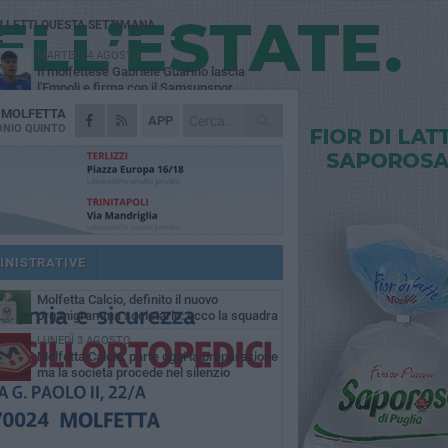
Ù LETTI QUESTA SETTIMANA
MARTEDÌ 4 AGOSTO
Il molfettese Gabriele Guarino lascia
l'Empoli e firma con il Samsunspor
A
MOLFETTA
LUNEDÌ 3 AGOSTO
APP
Palazzetto Giovanni Panunzio: dove lo
NIO QUINTO
sport diventa famiglia, inclusione ed
cellenza
DOMENICA 2 AGOSTO
Tennistavolo, il molfettese Roberto
Minervini riparte da Otranto
SABATO 1 AGOSTO
Molfetta Sportiva in Promozione
nonostante il record negativo di
INISTRATIVE
trocessioni
MARTEDÌ 4 AGOSTO
Molfetta Calcio, definito il nuovo
organigramma societario: ecco la squadra
igenziale
LUNEDÌ 3 AGOSTO
Molfetta Calcio, parte oggi la preparazione
ma la società procede nel silenzio