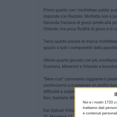
Primo quarto con i molfettesi subito avan
risponde con Ruotolo. Molfetta non è pre
Seconda frazione di gioco simile alla p
Orlando, ma poca fluidità di gioco e si v
Terzo quarto ancora di marca molfettes
spazio a tutti i componenti della panchi
Ultimo quarto giocato con più scioltezza 
Scorrano, Minervini e Orlando e incontr
"Bene così" commenta raggiante il presid
continuiamo a mantenere un profilo basso
difficoltà e sorprese ogni giornata. Luca
I
Bari, trasferta difficile e insidiosa".
Noi e i nostri 1733
p
trattiamo dati person
Dai Optical Virtus Molfetta: Scorrano 9,
e contenuti personali
31, Macernis 11, Lasorsa 2. Coach De Be