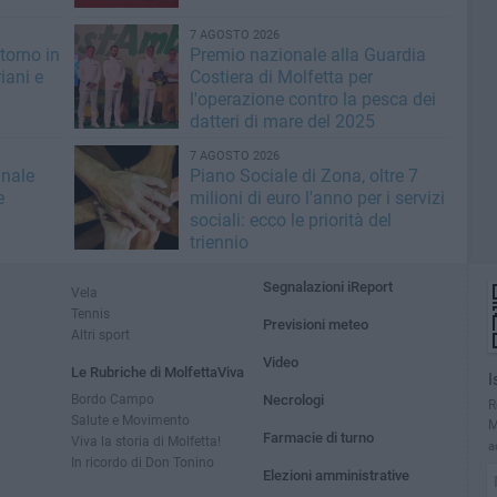
7 AGOSTO 2026
torno in
Premio nazionale alla Guardia
iani e
Costiera di Molfetta per
l'operazione contro la pesca dei
datteri di mare del 2025
7 AGOSTO 2026
inale
Piano Sociale di Zona, oltre 7
e
milioni di euro l'anno per i servizi
sociali: ecco le priorità del
triennio
Segnalazioni iReport
Vela
Tennis
Previsioni meteo
Altri sport
Video
Le Rubriche di MolfettaViva
I
Bordo Campo
Necrologi
R
Salute e Movimento
M
Farmacie di turno
Viva la storia di Molfetta!
a
In ricordo di Don Tonino
Elezioni amministrative