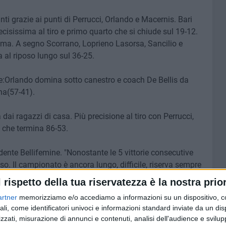
ti grazie ai punti di Perrucci, Orlando e Macernis. Bari
cisissima al tiro e primo quarto che si chiude sul 19-12.
rima. A segno Scorrano, Loprieno Lasorsa, Sancilio e
a al riposo lungo sul 36-25.
e:Orlando domina sotto canestro e coach De Bellis da
na(57-41).
dai ragazzi di casa. Più precisione al tiro con Perrucci,
o che termina 86-53.
ente Bellifemine. "Nonostante le 5 vittorie consecutive
. Il campionato è ancora lungo, difficile, riserva sempre
 De Bellis sta facendo un grande lavoro. Ora testa al Cus
l rispetto della tua riservatezza è la nostra prior
artner
memorizziamo e/o accediamo a informazioni su un dispositivo, c
ali, come identificatori univoci e informazioni standard inviate da un di
 Loprieno 4, Sancilio 8 MINERVINI 5, Perrucci 16, Orlando
zzati, misurazione di annunci e contenuti, analisi dell'audience e svilupp
llis.