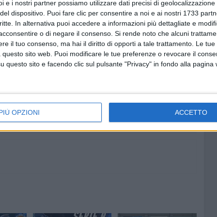
i e i nostri partner possiamo utilizzare dati precisi di geolocalizzazione 
del dispositivo. Puoi fare clic per consentire a noi e ai nostri 1733 partn
co 1, Barozzi 9, Mariani 5, Ruotolo 19, Paternoster 3,
critte. In alternativa puoi accedere a informazioni più dettagliate e modif
acconsentire o di negare il consenso.
Si rende noto che alcuni trattamen
e il tuo consenso, ma hai il diritto di opporti a tale trattamento. Le tue
 questo sito web. Puoi modificare le tue preferenze o revocare il conse
questo sito e facendo clic sul pulsante "Privacy" in fondo alla pagina
7 AGOSTO 2026
lizia
Molfetta Calcio, tre innesti di
dopo le
spessore: arrivano i molfettesi
Roselli, Cirillo e Caputi
PIÙ OPZIONI
ACCETTO