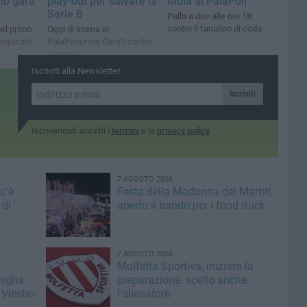
to gara
play-out per salvare la
Mola al PalaPoli
Serie B
Palla a due alle ore 18
contro il fanalino di coda
nel primo
Oggi di scena al
disputato
PalaPanunzio Gara1 contro
Caiazzo
Iscriviti alla Newsletter
Iscriviti
Iscrivendoti accetti i
termini
e la
privacy policy
7 AGOSTO 2026
c'è
Festa della Madonna dei Martiri,
 di
aperto il bando per i food truck
7 AGOSTO 2026
Molfetta Sportiva, iniziata la
miglia
preparazione: scelto anche
 Vieste»
l'allenatore