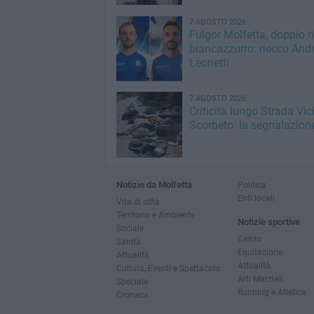
7 AGOSTO 2026
Fulgor Molfetta, doppio ri
biancazzurro: riecco Andr
Leonetti
7 AGOSTO 2026
Criticità lungo Strada Vic
Scorbeto: la segnalazion
Notizie da Molfetta
Politica
Enti locali
Vita di città
Territorio e Ambiente
Notizie sportive
Sociale
Calcio
Sanità
Equitazione
Attualità
Attualità
Cultura, Eventi e Spettacolo
Arti Marziali
Speciale
Running e Atletica
Cronaca