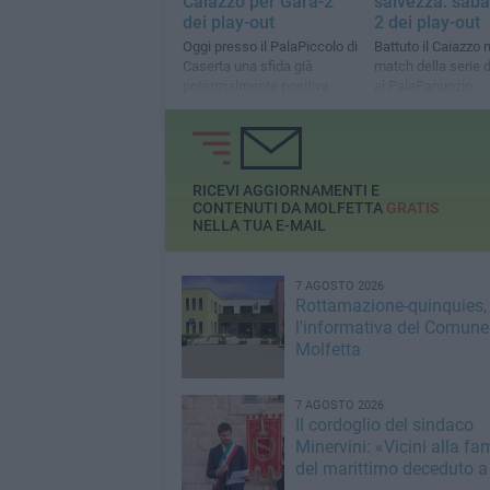
Caiazzo per Gara-2
salvezza: saba
dei play-out
2 dei play-out
Oggi presso il PalaPiccolo di
Battuto il Caiazzo 
Caserta una sfida già
match della serie 
potenzialmente positiva
al PalaPanunzio
RICEVI AGGIORNAMENTI E
CONTENUTI DA MOLFETTA
GRATIS
NELLA TUA E-MAIL
7 AGOSTO 2026
Rottamazione-quinquies, 
l'informativa del Comune
Molfetta
7 AGOSTO 2026
Il cordoglio del sindaco
Minervini: «Vicini alla fa
del marittimo deceduto a