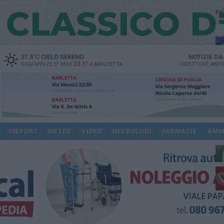
PI
37.5
°C
CIELO SERENO
NOTIZIE D
33.5°
OGGI MIN
25.5°
MAX
A
MOLFETTA
DIRETTORE
ANTO
ec
IREPORT
METEO
VIDEO
NECROLOGI
FARMACIE
AMM
re
dir