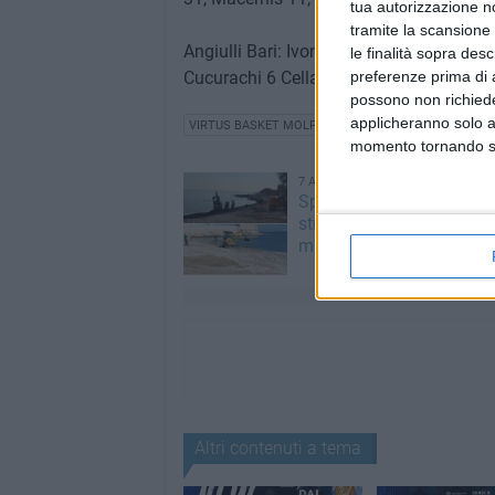
tua autorizzazione no
tramite la scansione 
Angiulli Bari: Ivona 5, Piccolo 4, D'abbic
le finalità sopra des
Cucurachi 6 Cellamare 1. Coach Zotti.
preferenze prima di 
possono non richieder
applicheranno solo a
VIRTUS BASKET MOLFETTA
momento tornando su 
7 AGOSTO 2026
Spiagge libere, via alla pu
straordinaria a Molfetta 
mareggiate
Altri contenuti a tema