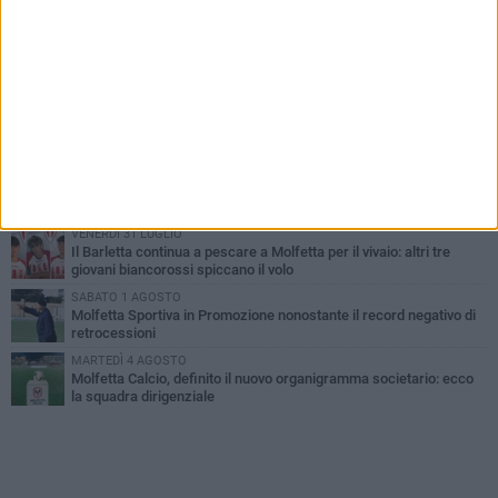
PIÙ LETTI QUESTA SETTIMANA
MARTEDÌ 4 AGOSTO
Il molfettese Gabriele Guarino lascia l'Empoli e firma con il
Samsunspor
LUNEDÌ 3 AGOSTO
Palazzetto Giovanni Panunzio: dove lo sport diventa famiglia,
inclusione ed eccellenza
DOMENICA 2 AGOSTO
Tennistavolo, il molfettese Roberto Minervini riparte da Otranto
VENERDÌ 31 LUGLIO
Il Barletta continua a pescare a Molfetta per il vivaio: altri tre
giovani biancorossi spiccano il volo
SABATO 1 AGOSTO
Molfetta Sportiva in Promozione nonostante il record negativo di
retrocessioni
MARTEDÌ 4 AGOSTO
Molfetta Calcio, definito il nuovo organigramma societario: ecco
la squadra dirigenziale