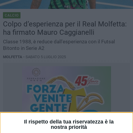
CALCIO
Colpo d’esperienza per il Real Molfetta:
ha firmato Mauro Caggianelli
Classe 1988, è reduce dall'esperienza con il Futsal
Bitonto in Serie A2
MOLFETTA -
SABATO 5 LUGLIO 2025
Il rispetto della tua riservatezza è la
nostra priorità