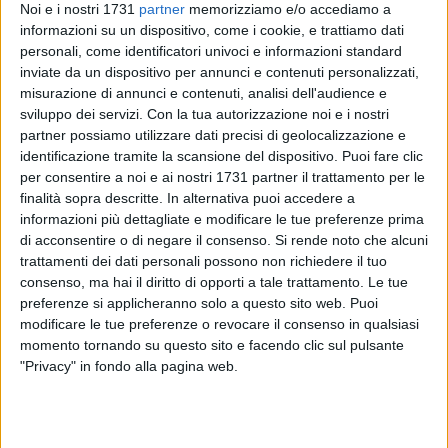
Noi e i nostri 1731
partner
memorizziamo e/o accediamo a
informazioni su un dispositivo, come i cookie, e trattiamo dati
personali, come identificatori univoci e informazioni standard
15
inviate da un dispositivo per annunci e contenuti personalizzati,
misurazione di annunci e contenuti, analisi dell'audience e
sviluppo dei servizi.
Con la tua autorizzazione noi e i nostri
partner possiamo utilizzare dati precisi di geolocalizzazione e
Il Real Molfetta si assicura un colpo di assoluto livello con la
identificazione tramite la scansione del dispositivo. Puoi fare clic
firma del forte laterale Mauro Caggianelli. Classe 1988,
per consentire a noi e ai nostri 1731 partner il trattamento per le
Caggianelli arriva con un bagaglio di esperienza importante
finalità sopra descritte. In alternativa puoi accedere a
maturata in quattro stagioni di alto profilo con la maglia del
informazioni più dettagliate e modificare le tue preferenze prima
Futsal Bitonto, dove ha militato tra Serie B e Serie A2,
di acconsentire o di negare il consenso.
Si rende noto che alcuni
trattamenti dei dati personali possono non richiedere il tuo
totalizzando ben 35 reti con la casacca neroverde.
consenso, ma hai il diritto di opporti a tale trattamento. Le tue
preferenze si applicheranno solo a questo sito web. Puoi
Prima di vestire i colori del Bitonto, il laterale biscegliese ha
modificare le tue preferenze o revocare il consenso in qualsiasi
giocato con la Diaz Bisceglie in Serie B e con il San
momento tornando su questo sito e facendo clic sul pulsante
Ferdinando in Serie C1, accumulando esperienza e qualità
"Privacy" in fondo alla pagina web.
che ora metterà al servizio del Real Molfetta.
Commentando il suo nuovo capitolo, Caggianelli ha
dichiarato: «Sono davvero felice di essere arrivato in un club