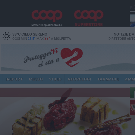
PI
38
°C
CIELO SERENO
NOTIZIE D
33°
OGGI MIN
25.5°
MAX
A
MOLFETTA
DIRETTORE
ANTO
ec
IREPORT
METEO
VIDEO
NECROLOGI
FARMACIE
AMM
dir