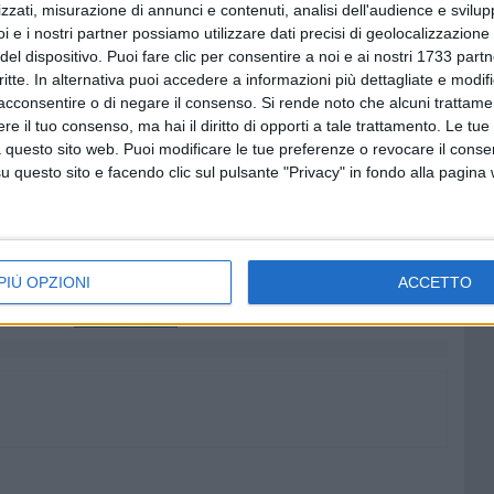
zzati, misurazione di annunci e contenuti, analisi dell'audience e svilupp
iese -, ma l'obiettivo sono i due punti per riprendere
i e i nostri partner possiamo utilizzare dati precisi di geolocalizzazione 
uso.
del dispositivo. Puoi fare clic per consentire a noi e ai nostri 1733 partn
critte. In alternativa puoi accedere a informazioni più dettagliate e modif
tta sul canale YouTube della Clean Up Molfetta, si terrà
acconsentire o di negare il consenso.
Si rende noto che alcuni trattamen
e il tuo consenso, ma hai il diritto di opporti a tale trattamento. Le tue
 due alle ore 19.00, la gara si disputerà a porte chiuse.
 questo sito web. Puoi modificare le tue preferenze o revocare il conse
questo sito e facendo clic sul pulsante "Privacy" in fondo alla pagina
8 AGOSTO 2026
 emerge
Le forze di maggioranza: «Con la
 corso e
nomina di Angeletti completata
PIÙ OPZIONI
ACCETTO
uturo
la squadra di governo della
città»