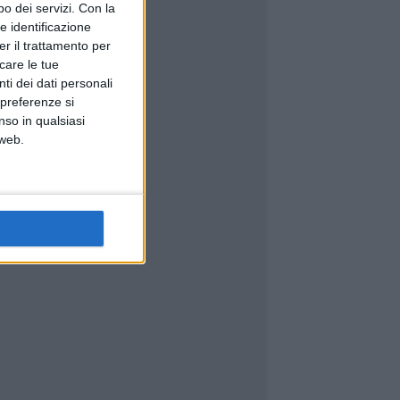
o dei servizi.
Con la
e identificazione
er il trattamento per
icare le tue
ti dei dati personali
 preferenze si
nso in qualsiasi
 web.