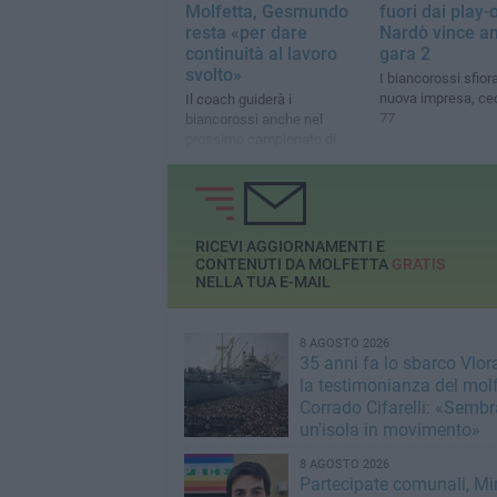
Molfetta, Gesmundo
fuori dai play-o
resta «per dare
Nardò vince a
continuità al lavoro
gara 2
svolto»
I biancorossi sfio
nuova impresa, ce
Il coach guiderà i
77
biancorossi anche nel
prossimo campionato di
serie C interregionale
RICEVI AGGIORNAMENTI E
CONTENUTI DA MOLFETTA
GRATIS
NELLA TUA E-MAIL
8 AGOSTO 2026
35 anni fa lo sbarco Vlora
la testimonianza del mol
Corrado Cifarelli: «Semb
un'isola in movimento»
8 AGOSTO 2026
Partecipate comunali, Min