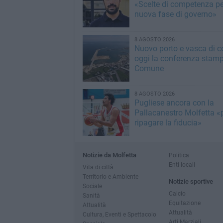
«Scelte di competenza p
nuova fase di governo»
8 AGOSTO 2026
Nuovo porto e vasca di c
oggi la conferenza stamp
Comune
8 AGOSTO 2026
Pugliese ancora con la
Pallacanestro Molfetta «
ripagare la fiducia»
Notizie da Molfetta
Politica
Enti locali
Vita di città
Territorio e Ambiente
Notizie sportive
Sociale
Calcio
Sanità
Equitazione
Attualità
Attualità
Cultura, Eventi e Spettacolo
Arti Marziali