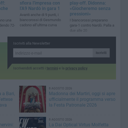
ff:
sfiora l’impresa con
play-off. Didonna:
nche
l’A9 Nardò in gara 1
«Giocheremo senza
pressioni»
Avanti anche di 9 punti, i
biancorossi di Gesmundo
rano una
I biancorossi preparano
cadono all’ultima curva
dendo 72-
gara-1 contro Nardò. Palla a
due alle 20
Iscriviti alla Newsletter
Iscriviti
Iscrivendoti accetti i
termini
e la
privacy policy
8 AGOSTO 2026
 a Bari,
Madonna dei Martiri, oggi si apre
fettese
ufficialmente il programma verso
rava
la Festa Patronale 2026
8 AGOSTO 2026
ervini:
La Dai Optical Virtus Molfetta