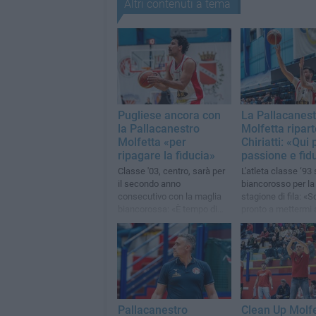
Altri contenuti a tema
Pugliese ancora con
La Pallacanest
la Pallacanestro
Molfetta ripar
Molfetta «per
Chiriatti: «Qui 
ripagare la fiducia»
passione e fid
Classe '03, centro, sarà per
L'atleta classe ‘93
il secondo anno
biancorosso per la
consecutivo con la maglia
stagione di fila: «
biancorossa: «È tempo di
pronto a mettermi 
alzare l’asticella»
disposizione dello 
Pallacanestro
Clean Up Molfe