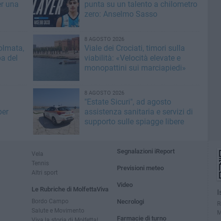
er una
punta su un talento a chilometro
zero: Anselmo Sasso
8 AGOSTO 2026
olmata,
Viale dei Crociati, timori sulla
a del
viabilità: «Velocità elevate e
monopattini sui marciapiedi»
8 AGOSTO 2026
"Estate Sicuri", ad agosto
per
assistenza sanitaria e servizi di
supporto sulle spiagge libere
Segnalazioni iReport
Vela
Tennis
Previsioni meteo
Altri sport
Video
Le Rubriche di MolfettaViva
I
Bordo Campo
Necrologi
R
Salute e Movimento
M
Farmacie di turno
Viva la storia di Molfetta!