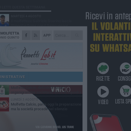
Ù LETTI QUESTA SETTIMANA
MARTEDÌ 4 AGOSTO
Il molfettese Gabriele Guarino lascia
l'Empoli e firma con il Samsunspor
A
MOLFETTA
LUNEDÌ 3 AGOSTO
APP
Palazzetto Giovanni Panunzio: dove lo
NIO QUINTO
sport diventa famiglia, inclusione ed
cellenza
VENERDÌ 7 AGOSTO
Molfetta Calcio, tre innesti di spessore:
arrivano i molfettesi Roselli, Cirillo e Caputi
DOMENICA 2 AGOSTO
Tennistavolo, il molfettese Roberto
Minervini riparte da Otranto
INISTRATIVE
MARTEDÌ 4 AGOSTO
Molfetta Calcio, definito il nuovo
organigramma societario: ecco la squadra
igenziale
LUNEDÌ 3 AGOSTO
Molfetta Calcio, parte oggi la preparazione
ma la società procede nel silenzio