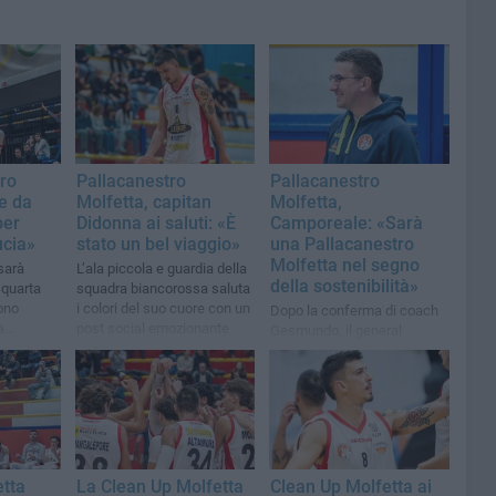
ro
Pallacanestro
Pallacanestro
te da
Molfetta, capitan
Molfetta,
per
Didonna ai saluti: «È
Camporeale: «Sarà
ucia»
stato un bel viaggio»
una Pallacanestro
Molfetta nel segno
 sarà
L’ala piccola e guardia della
della sostenibilità»
 quarta
squadra biancorossa saluta
Sono
i colori del suo cuore con un
Dopo la conferma di coach
a
post social emozionante
Gesmundo, il general
staff»
manager biancorosso del
mercato: «Cerchiamo profili
giovani di qualità»
tta
La Clean Up Molfetta
Clean Up Molfetta ai