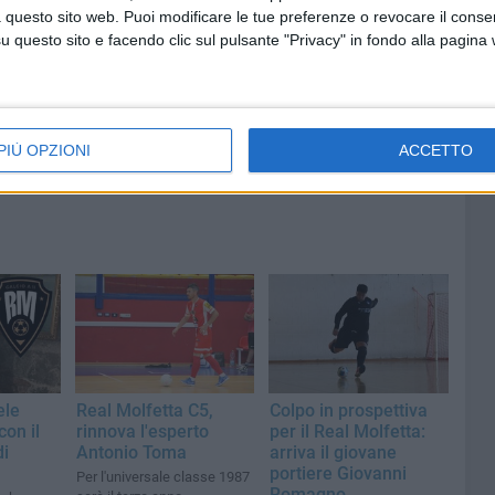
i servizi
bordo di un peschereccio al largo
 questo sito web. Puoi modificare le tue preferenze o revocare il conse
l
del Gargano
questo sito e facendo clic sul pulsante "Privacy" in fondo alla pagina
PIÙ OPZIONI
ACCETTO
ele
Real Molfetta C5,
Colpo in prospettiva
con il
rinnova l'esperto
per il Real Molfetta:
di
Antonio Toma
arriva il giovane
portiere Giovanni
Per l'universale classe 1987
Romagno