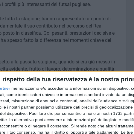
i profili più interessanti del futsal pugliese.
nte tutta la stagione, hanno rappresentato un punto di
damentale il suo contributo nel percorso del Real
posto in classifica. Gol pesanti, prestazioni decisive e
ha spesso fatto la differenza nei momenti chiave del
petto alla passata stagione, quando si era già messo in
cita evidente, frutto di lavoro, determinazione e qualità
l rispetto della tua riservatezza è la nostra prior
artner
memorizziamo e/o accediamo a informazioni su un dispositivo, c
uadra in Serie C1, dove ha già collezionato presenze e
ali, come identificatori univoci e informazioni standard inviate da un di
 più grandi.
zzati, misurazione di annunci e contenuti, analisi dell'audience e svilupp
i e i nostri partner possiamo utilizzare dati precisi di geolocalizzazione 
del dispositivo. Puoi fare clic per consentire a noi e ai nostri 1733 partn
critte. In alternativa puoi accedere a informazioni più dettagliate e modif
acconsentire o di negare il consenso.
Si rende noto che alcuni trattamen
6 AGOSTO 2026
tre 7
Marittimo molfettese muore a
e il tuo consenso, ma hai il diritto di opporti a tale trattamento. Le tue