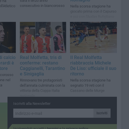
sarà il terzo anno
e ha
consecutivo in biancorosso
ll'Atletico
Nella scorsa stagione ha
giocato prima con il Capurso
e poi con l'Audax Rutigliano
i calcio
Real Molfetta, tris di
Il Real Molfetta
rardi è
conferme: restano
riabbraccia Michele
tore
Caggianelli, Tarantino
De Liso: ufficiale il suo
e Sinigaglia
ritorno
ancorosso
one nel
Rinnovano tre protagonisti
Nella scorsa stagione ha
za
dell'annata culminata con la
segnato 19 reti con il
vittoria della Coppa Italia
Cassano delle Murge
regionale
Iscriviti alla Newsletter
Iscriviti
Iscrivendoti accetti i
termini
e la
privacy policy