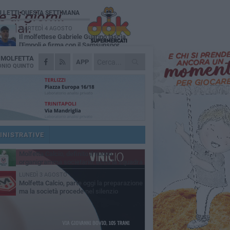
Ù LETTI QUESTA SETTIMANA
MARTEDÌ 4 AGOSTO
Il molfettese Gabriele Guarino lascia
l'Empoli e firma con il Samsunspor
A
MOLFETTA
LUNEDÌ 3 AGOSTO
APP
Palazzetto Giovanni Panunzio: dove lo
NIO QUINTO
sport diventa famiglia, inclusione ed
cellenza
DOMENICA 2 AGOSTO
Tennistavolo, il molfettese Roberto
Minervini riparte da Otranto
SABATO 1 AGOSTO
Molfetta Sportiva in Promozione
nonostante il record negativo di
INISTRATIVE
trocessioni
MARTEDÌ 4 AGOSTO
Molfetta Calcio, definito il nuovo
organigramma societario: ecco la squadra
igenziale
LUNEDÌ 3 AGOSTO
Molfetta Calcio, parte oggi la preparazione
ma la società procede nel silenzio