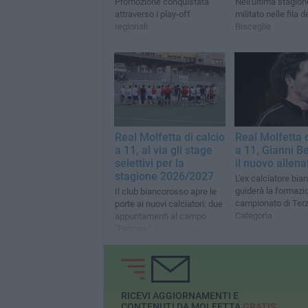
Promozione conquistata
Nell'ultima stagion
attraverso i play-off
militato nelle fila de
regionali
Bisceglie
Real Molfetta di calcio
Real Molfetta d
a 11, al via gli stage
a 11, Gianni Be
selettivi per la
il nuovo allena
stagione 2026/2027
L'ex calciatore bi
guiderà la formazi
Il club biancorosso apre le
campionato di Ter
porte ai nuovi calciatori: due
Categoria
appuntamenti al campo
"Petrone"
RICEVI AGGIORNAMENTI E
CONTENUTI DA MOLFETTA
GRATIS