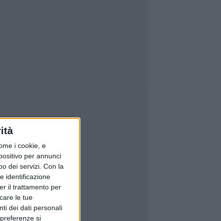
ità
ome i cookie, e
spositivo per annunci
o dei servizi.
Con la
e identificazione
er il trattamento per
icare le tue
ti dei dati personali
 preferenze si