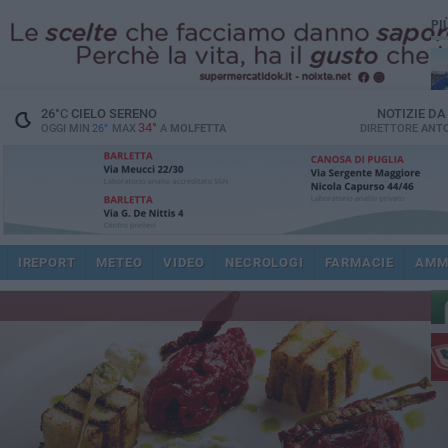
PI
26
°C
CIELO SERENO
NOTIZIE D
34°
OGGI MIN
26°
MAX
A
MOLFETTA
DIRETTORE
ANTO
ec
IREPORT
METEO
VIDEO
NECROLOGI
FARMACIE
AMM
re
dir