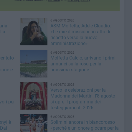
6 AGOSTO 2026
aria
ASM Molfetta, Adele Claudio:
lla
«Le mie dimissioni un atto di
rispetto verso la nuova
amministrazione»
6 AGOSTO 2026
sentato
Molfetta Calcio, arrivano i primi
annunci sulla rosa per la
zione e
prossima stagione
6 AGOSTO 2026
i
Verso le celebrazioni per la
Madonna dei Martiri: l’8 agosto
vori per
si apre il programma dei
festeggiamenti 2026
6 AGOSTO 2026
nyi è
Solimini ancora in biancorosso
 Dai
«perché è un onore giocare per la