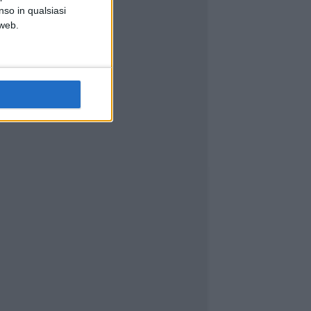
nso in qualsiasi
 web.