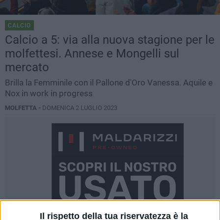
CALCIO
Calcio a 5: via alla nuova stagione per le
molfettesi. Annese e Mongelli sul
mercato
Brilla la Femminile con il Pallone d'Oro Vanessa. Aquile e
Nox in work in progress
MOLFETTA -
DOMENICA 2 LUGLIO 2023
Il rispetto della tua riservatezza è la