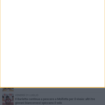
PIÙ LETTI QUESTA SETTIMANA
MARTEDÌ 4 AGOSTO
Il molfettese Gabriele Guarino lascia l'Empoli e firma con il
Samsunspor
LUNEDÌ 3 AGOSTO
Palazzetto Giovanni Panunzio: dove lo sport diventa famiglia,
inclusione ed eccellenza
DOMENICA 2 AGOSTO
Tennistavolo, il molfettese Roberto Minervini riparte da Otranto
VENERDÌ 31 LUGLIO
Il Barletta continua a pescare a Molfetta per il vivaio: altri tre
giovani biancorossi spiccano il volo