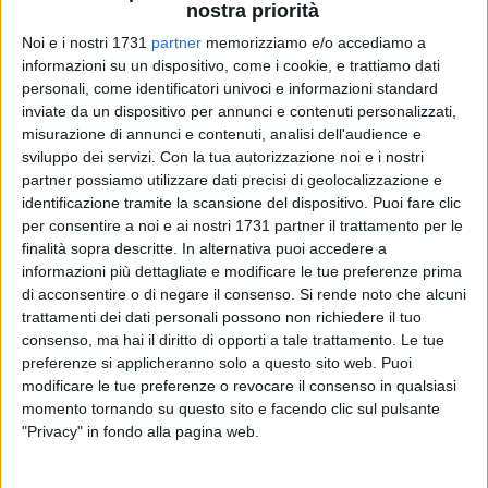
nostra priorità
Noi e i nostri 1731
partner
memorizziamo e/o accediamo a
informazioni su un dispositivo, come i cookie, e trattiamo dati
personali, come identificatori univoci e informazioni standard
14
inviate da un dispositivo per annunci e contenuti personalizzati,
misurazione di annunci e contenuti, analisi dell'audience e
sviluppo dei servizi.
Con la tua autorizzazione noi e i nostri
partner possiamo utilizzare dati precisi di geolocalizzazione e
Ancora estate ma già scattata ufficialmente la stagione
identificazione tramite la scansione del dispositivo. Puoi fare clic
sportiva 2023/2024 che vedrà Molfetta ancora protagonista
per consentire a noi e ai nostri 1731 partner il trattamento per le
nel calcio a 5 maschile e femminile i tutta Italia.
finalità sopra descritte. In alternativa puoi accedere a
informazioni più dettagliate e modificare le tue preferenze prima
Non solo Femminile Molfetta, Aquile Molfetta e Nox Molfetta
di acconsentire o di negare il consenso.
Si rende noto che alcuni
trattamenti dei dati personali possono non richiedere il tuo
a tenere alto l'onore dei colori biancorossi sui parquet d'Italia
consenso, ma hai il diritto di opporti a tale trattamento. Le tue
ma anche giocatori e giocatrici di livello assoluto, made in
preferenze si applicheranno solo a questo sito web. Puoi
Molfetta, sul mercato, contesi da tutti.
modificare le tue preferenze o revocare il consenso in qualsiasi
momento tornando su questo sito e facendo clic sul pulsante
Ad ora la voce grossa è quella della Femminile Molfetta: per
"Privacy" in fondo alla pagina web.
la seconda volta in Serie A il team si è regalato quello che è il
colpo di mercato per eccellenza ad ora nel futsal in rosa,