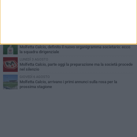
LUNEDÌ 3 AGOSTO
Palazzetto Giovanni Panunzio: dove lo sport diventa famiglia,
inclusione ed eccellenza
VENERDÌ 7 AGOSTO
Molfetta Calcio, tre innesti di spessore: arrivano i molfettesi
Roselli, Cirillo e Caputi
MARTEDÌ 4 AGOSTO
Molfetta Calcio, definito il nuovo organigramma societario: ecco
la squadra dirigenziale
LUNEDÌ 3 AGOSTO
Molfetta Calcio, parte oggi la preparazione ma la società procede
nel silenzio
GIOVEDÌ 6 AGOSTO
Molfetta Calcio, arrivano i primi annunci sulla rosa per la
prossima stagione