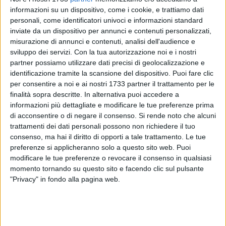
informazioni su un dispositivo, come i cookie, e trattiamo dati
personali, come identificatori univoci e informazioni standard
inviate da un dispositivo per annunci e contenuti personalizzati,
A cura di
misurazione di annunci e contenuti, analisi dell'audience e
MARIA MARINO
sviluppo dei servizi.
Con la tua autorizzazione noi e i nostri
partner possiamo utilizzare dati precisi di geolocalizzazione e
identificazione tramite la scansione del dispositivo. Puoi fare clic
per consentire a noi e ai nostri 1733 partner il trattamento per le
Sono giorni frenetici per la dirigenza delle Aquile Molfetta.
finalità sopra descritte. In alternativa puoi accedere a
Dopo la riconferma di buona parte della rosa dello scorso
informazioni più dettagliate e modificare le tue preferenze prima
anno e gli ingaggi di Gadaleta e de Scisciolo, la società
di acconsentire o di negare il consenso.
Si rende noto che alcuni
annuncia due nuovi arrivi: Giovanni Rutigliani e Biagio Stasi.
trattamenti dei dati personali possono non richiedere il tuo
consenso, ma hai il diritto di opporti a tale trattamento. Le tue
Rutigliani, centrale, conosce alla perfezione la piazza: ne ha
preferenze si applicheranno solo a questo sito web. Puoi
già difeso i colori con la maglia del Real Molfetta, sulle cui
modificare le tue preferenze o revocare il consenso in qualsiasi
momento tornando su questo sito e facendo clic sul pulsante
ceneri sono nate proprio le Aquile Molfetta. Al PalaPoli
"Privacy" in fondo alla pagina web.
tornerà forte dell'esperienza maturata a Rutigliano in serie B,
conclusasi con il terzo posto in classifica e 28 presenze
impreziosite da 4 reti. Niente male per un difensore.
Tra i pali, invece, toccherà a Stasi: titolare lo scorso anno a