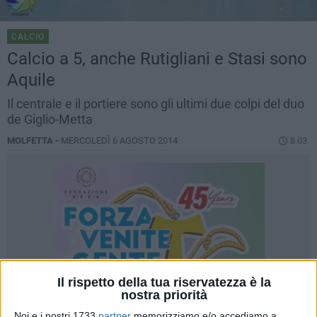
CALCIO
Calcio a 5, anche Rutigliani e Stasi sono
Aquile
Il centrale e il portiere sono gli ultimi due colpi del duo
de Giglio-Metta
MOLFETTA -
MERCOLEDÌ 6 AGOSTO 2014
8.03
Il rispetto della tua riservatezza è la
nostra priorità
Noi e i nostri 1733
partner
memorizziamo e/o accediamo a