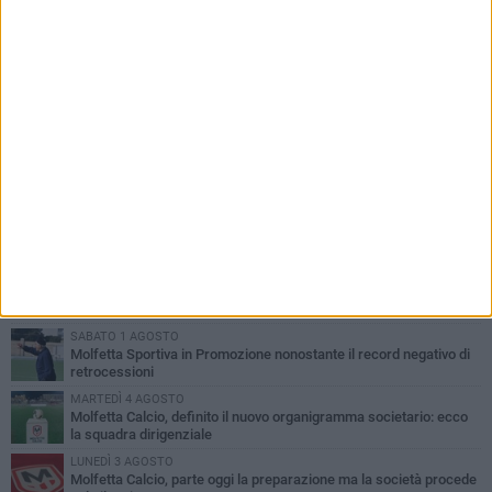
PIÙ LETTI QUESTA SETTIMANA
MARTEDÌ 4 AGOSTO
Il molfettese Gabriele Guarino lascia l'Empoli e firma con il
Samsunspor
LUNEDÌ 3 AGOSTO
Palazzetto Giovanni Panunzio: dove lo sport diventa famiglia,
inclusione ed eccellenza
DOMENICA 2 AGOSTO
Tennistavolo, il molfettese Roberto Minervini riparte da Otranto
SABATO 1 AGOSTO
Molfetta Sportiva in Promozione nonostante il record negativo di
retrocessioni
MARTEDÌ 4 AGOSTO
Molfetta Calcio, definito il nuovo organigramma societario: ecco
la squadra dirigenziale
LUNEDÌ 3 AGOSTO
Molfetta Calcio, parte oggi la preparazione ma la società procede