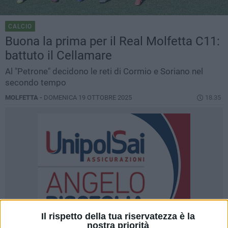
CALCIO
Buona la prima per il Real Molfetta C11:
battuto il Cellamare
Al "Petrone" decidono le reti di Cormio e Soriano nel
secondo tempo
MOLFETTA -
DOMENICA 19 OTTOBRE 2025
18.35
Il rispetto della tua riservatezza è la
nostra priorità