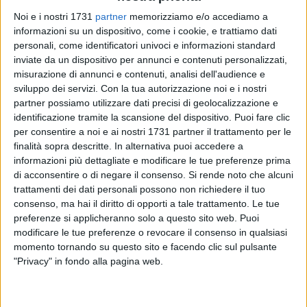
Noi e i nostri 1731
partner
memorizziamo e/o accediamo a
informazioni su un dispositivo, come i cookie, e trattiamo dati
personali, come identificatori univoci e informazioni standard
17
inviate da un dispositivo per annunci e contenuti personalizzati,
misurazione di annunci e contenuti, analisi dell'audience e
sviluppo dei servizi.
Con la tua autorizzazione noi e i nostri
Esordio da tre punti per il Real Molfetta C11 in Terza
partner possiamo utilizzare dati precisi di geolocalizzazione e
Categoria: al "Petrone" i biancorossi battono con merito il
identificazione tramite la scansione del dispositivo. Puoi fare clic
per consentire a noi e ai nostri 1731 partner il trattamento per le
Cellamare dopo una partita ben condotta e sbloccata nella
finalità sopra descritte. In alternativa puoi accedere a
ripresa grazie ai gol di Cormio e Soriano.
informazioni più dettagliate e modificare le tue preferenze prima
di acconsentire o di negare il consenso.
Si rende noto che alcuni
I padroni di casa iniziano subito con un atteggiamento
trattamenti dei dati personali possono non richiedere il tuo
propositivo, rendendosi pericolosi con Balducci al 12'. Lo
consenso, ma hai il diritto di opporti a tale trattamento. Le tue
stesso attaccante molfettese ci riprova al 19' ma la sua
preferenze si applicheranno solo a questo sito web. Puoi
conclusione viene murata dalla difesa ospite. Al 25' ci prova
modificare le tue preferenze o revocare il consenso in qualsiasi
momento tornando su questo sito e facendo clic sul pulsante
De Pinto su calcio di punizione ma trovando l'ottima
"Privacy" in fondo alla pagina web.
respinta dell'estremo difensore cellamarese che devia il tiro
in calcio d'angolo. Il primo tempo finisce 0-0, con il
Cellamare mai pericoloso dalle parti di Mezzina.