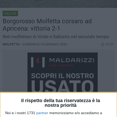
CALCIO
Borgorosso Molfetta corsaro ad
Apricena: vittoria 2-1
Reti molfettesi di Vitale e Sallustio nel secondo tempo
MOLFETTA -
DOMENICA 18 GENNAIO 2026
18.20
Il rispetto della tua riservatezza è la
nostra priorità
Noi e i nostri 1731
partner
memorizziamo e/o accediamo a