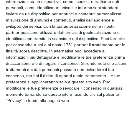
informazioni su un dispositivo, come i cookie, e trattiamo dati
personali, come identificatori univoci e informazioni standard
59
inviate da un dispositivo per annunci e contenuti personalizzati,
misurazione di annunci e contenuti, analisi dell'audience e
sviluppo dei servizi.
Con la tua autorizzazione noi e i nostri
partner possiamo utilizzare dati precisi di geolocalizzazione e
Tre punti pesantissimi per il Borgorosso Molfetta ad
identificazione tramite la scansione del dispositivo. Puoi fare clic
Apricena: i biancorossi vincono 2-1 grazie a un grande
per consentire a noi e ai nostri 1731 partner il trattamento per le
secondo tempo allo stadio "Madrepietra" contro un
finalità sopra descritte. In alternativa puoi accedere a
avversario capace di restare in partita fino alla fine del
informazioni più dettagliate e modificare le tue preferenze prima
di acconsentire o di negare il consenso.
Si rende noto che alcuni
match.
trattamenti dei dati personali possono non richiedere il tuo
consenso, ma hai il diritto di opporti a tale trattamento. Le tue
Prima frazione di gioco molto combattuta in mezzo al
preferenze si applicheranno solo a questo sito web. Puoi
campo e con poche occasioni da rete. Nella ripresa cambia
modificare le tue preferenze o revocare il consenso in qualsiasi
tutto al 50' quando Samuele Cubaj viene steso in area di
momento tornando su questo sito e facendo clic sul pulsante
rigore: sul dischetto di presenta Vitale che al 52' sblocca la
"Privacy" in fondo alla pagina web.
partita dagli undici metri. Al 65' arriva il pareggio dei padroni
di casa sempre su rigore: Di Canio batte Sancilio siglando il
momentaneo 1-1 che riapre tutto.