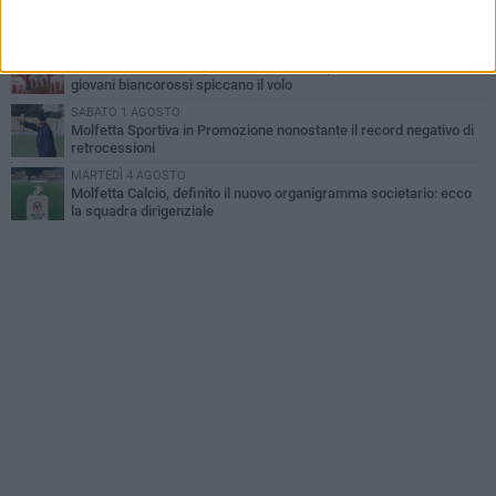
Tennistavolo, il molfettese Roberto Minervini riparte da Otranto
VENERDÌ 31 LUGLIO
Il Barletta continua a pescare a Molfetta per il vivaio: altri tre
giovani biancorossi spiccano il volo
SABATO 1 AGOSTO
Molfetta Sportiva in Promozione nonostante il record negativo di
retrocessioni
MARTEDÌ 4 AGOSTO
Molfetta Calcio, definito il nuovo organigramma societario: ecco
la squadra dirigenziale