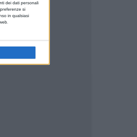
ti dei dati personali
 preferenze si
nso in qualsiasi
 web.