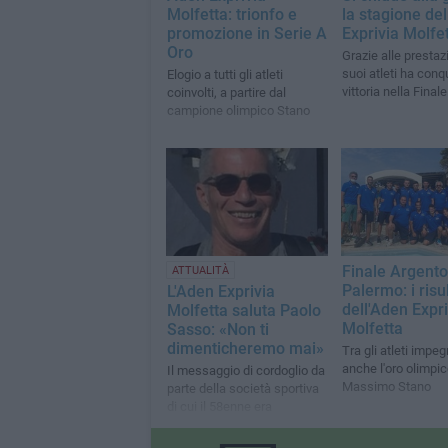
Molfetta: trionfo e
la stagione de
promozione in Serie A
Exprivia Molfe
Oro
Grazie alle prestaz
suoi atleti ha conq
Elogio a tutti gli atleti
vittoria nella Final
coinvolti, a partire dal
campione olimpico Stano
Finale Argento
ATTUALITÀ
Palermo: i risul
L'Aden Exprivia
dell'Aden Expri
Molfetta saluta Paolo
Molfetta
Sasso: «Non ti
dimenticheremo mai»
Tra gli atleti impeg
anche l'oro olimpi
Il messaggio di cordoglio da
Massimo Stano
parte della società sportiva
di cui il 58enne era
allenatore