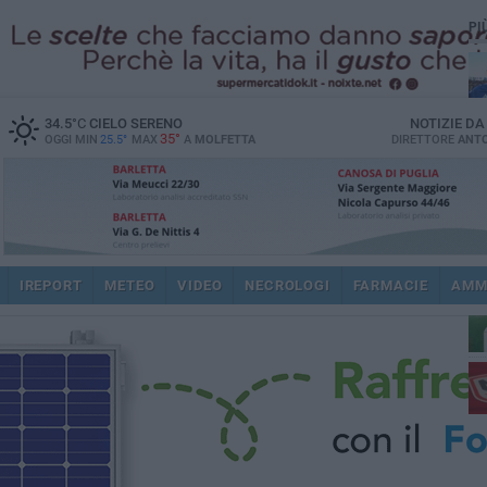
PI
34.5
°C
CIELO SERENO
NOTIZIE D
35°
OGGI MIN
25.5°
MAX
A
MOLFETTA
DIRETTORE
ANTO
ec
IREPORT
METEO
VIDEO
NECROLOGI
FARMACIE
AMM
dir