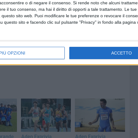
acconsentire o di negare il consenso.
Si rende noto che alcuni trattamen
e il tuo consenso, ma hai il diritto di opporti a tale trattamento. Le tue
8 AGOSTO 2026
 questo sito web. Puoi modificare le tue preferenze o revocare il conse
 emerge
Le forze di maggioranza: «Con la
questo sito e facendo clic sul pulsante "Privacy" in fondo alla pagina
 corso e
nomina di Angeletti completata
uturo
la squadra di governo della
città»
PIÙ OPZIONI
ACCETTO
 grande
Aden Exprivia
Aden Exprivia