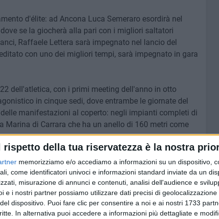
tamento d'élite: ad Ancona Luca Semeraro esordirà nel
ove se la giocherà alla pari con i migliori saltatori
e lanci, Raffaele Lettera sarà impegnato nel lancio del
creditato con uno dei migliori tempi, sarà impegnato in gara
 dell'atletica, con i primi meeting dell'anno in otto
gonistico in cinque sedi, dove entrambe le giornate del
elle manifestazioni al coperto: negli impianti completi di
a Marina di Carrara che ha un anello di 160 metri come
amo.
l rispetto della tua riservatezza è la nostra prior
a Saronno (Varese), domenica a Canegrate (Milano) e
artner
memorizziamo e/o accediamo a informazioni su un dispositivo, c
'è già l'obiettivo di ottenere risultati utili per le
ali, come identificatori univoci e informazioni standard inviate da un di
alificazione alle rassegne tricolori che avranno il clou con
zzati, misurazione di annunci e contenuti, analisi dell'audience e svilupp
i e i nostri partner possiamo utilizzare dati precisi di geolocalizzazione 
braio).
del dispositivo. Puoi fare clic per consentire a noi e ai nostri 1733 partn
critte. In alternativa puoi accedere a informazioni più dettagliate e modif