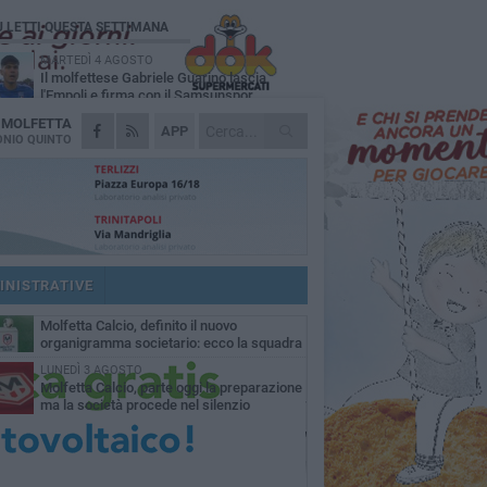
Ù LETTI QUESTA SETTIMANA
MARTEDÌ 4 AGOSTO
Il molfettese Gabriele Guarino lascia
l'Empoli e firma con il Samsunspor
A
MOLFETTA
LUNEDÌ 3 AGOSTO
APP
Palazzetto Giovanni Panunzio: dove lo
NIO QUINTO
sport diventa famiglia, inclusione ed
cellenza
VENERDÌ 7 AGOSTO
Molfetta Calcio, tre innesti di spessore:
arrivano i molfettesi Roselli, Cirillo e Caputi
DOMENICA 2 AGOSTO
Tennistavolo, il molfettese Roberto
Minervini riparte da Otranto
INISTRATIVE
MARTEDÌ 4 AGOSTO
Molfetta Calcio, definito il nuovo
organigramma societario: ecco la squadra
igenziale
LUNEDÌ 3 AGOSTO
Molfetta Calcio, parte oggi la preparazione
ma la società procede nel silenzio