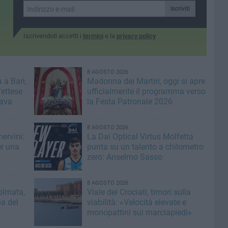
Iscriviti
Iscrivendoti accetti i
termini
e la
privacy policy
8 AGOSTO 2026
 a Bari,
Madonna dei Martiri, oggi si apre
fettese
ufficialmente il programma verso
rava
la Festa Patronale 2026
8 AGOSTO 2026
ervini:
La Dai Optical Virtus Molfetta
er una
punta su un talento a chilometro
zero: Anselmo Sasso
8 AGOSTO 2026
olmata,
Viale dei Crociati, timori sulla
a del
viabilità: «Velocità elevate e
monopattini sui marciapiedi»