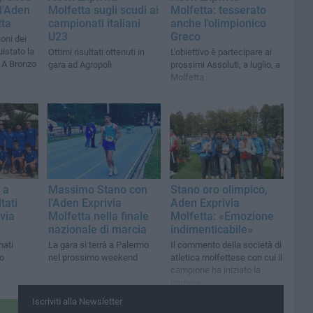
ll'Aden
Molfetta sugli scudi ai
Molfetta: tesserato
tta
campionati italiani
anche l'olimpionico
U23
Greco
ioni dei
uistato la
Ottimi risultati ottenuti in
L'obiettivo è partecipare ai
e A Bronzo
gara ad Agropoli
prossimi Assoluti, a luglio, a
Molfetta
 a
Massimo Stano con
Stano oro olimpico,
tati
l'Aden Exprivia
Aden Exprivia
via
Molfetta nella finale
Molfetta: «Emozione
nazionale di marcia
indimenticabile»
nati
La gara si terrà a Palermo
Il commento della società di
co
nel prossimo weekend
atletica molfettese con cui il
campione ha iniziato la
carriera
Iscriviti alla Newsletter