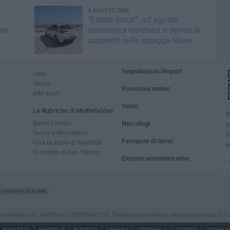
8 AGOSTO 2026
"Estate Sicuri", ad agosto
per
assistenza sanitaria e servizi di
supporto sulle spiagge libere
Segnalazioni iReport
Vela
Tennis
Previsioni meteo
Altri sport
Video
Le Rubriche di MolfettaViva
I
Bordo Campo
Necrologi
R
Salute e Movimento
M
Farmacie di turno
Viva la storia di Molfetta!
a
In ricordo di Don Tonino
Elezioni amministrative
TY NEWS PLATFORM
aNews srl. Partita iva 08059640725. Testata giornalistica registrata presso il Tribuna