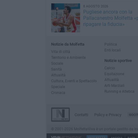
8 AGOSTO 2026
Pugliese ancora con la
Pallacanestro Molfetta «
ripagare la fiducia»
Notizie da Molfetta
Politica
Enti locali
Vita di città
Territorio e Ambiente
Notizie sportive
Sociale
Calcio
Sanità
Equitazione
Attualità
Attualità
Cultura, Eventi e Spettacolo
Arti Marziali
Speciale
Running e Atletica
Cronaca
Contatti
Policy e Privacy
GOCI
© 2001-2026 MolfettaViva è un portale gestito da Innov