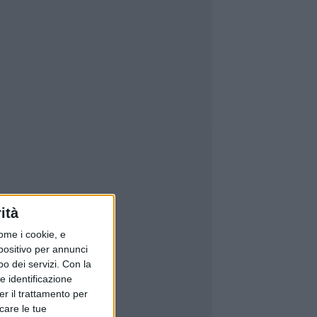
ità
ome i cookie, e
spositivo per annunci
o dei servizi.
Con la
e identificazione
er il trattamento per
icare le tue