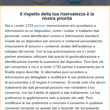
Il rispetto della tua riservatezza è la
nostra priorità
6
Noi e i nostri 1733
partner
memorizziamo e/o accediamo a
informazioni su un dispositivo, come i cookie, e trattiamo dati
personali, come identificatori univoci e informazioni standard
inviate da un dispositivo per annunci e contenuti personalizzati,
La Sezione AIA di Molfetta è orgogliosa di annunciare che
misurazione di annunci e contenuti, analisi dell'audience e
Antonio Dimundo è stato nominato arbitro internazionale di
sviluppo dei servizi.
Con la tua autorizzazione noi e i nostri
futsal. Questo prestigioso riconoscimento segna un
partner possiamo utilizzare dati precisi di geolocalizzazione e
traguardo importante nella carriera di Antonio e nella storia
identificazione tramite la scansione del dispositivo. Puoi fare clic
della nostra sezione, che quest'anno celebra i suoi 90 anni di
per consentire a noi e ai nostri 1733 partner il trattamento per le
attività.
finalità sopra descritte. In alternativa puoi accedere a
informazioni più dettagliate e modificare le tue preferenze prima
di acconsentire o di negare il consenso.
Si rende noto che alcuni
Il percorso che ha portato Antonio a questo risultato è frutto
trattamenti dei dati personali possono non richiedere il tuo
di anni di sacrifici, dedizione e formazione, ma anche della
consenso, ma hai il diritto di opporti a tale trattamento. Le tue
tradizione che la Sezione AIA di Molfetta ha sempre portato
preferenze si applicheranno solo a questo sito web. Puoi
avanti, come punto di riferimento per il Futsal sia a livello
modificare le tue preferenze o revocare il consenso in qualsiasi
regionale che nazionale. La nostra sezione ha sempre
momento tornando su questo sito e facendo clic sul pulsante