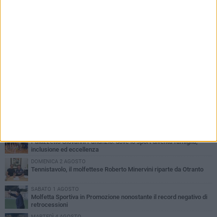
PIÙ LETTI QUESTA SETTIMANA
MARTEDÌ 4 AGOSTO
Il molfettese Gabriele Guarino lascia l'Empoli e firma con il
Samsunspor
LUNEDÌ 3 AGOSTO
Palazzetto Giovanni Panunzio: dove lo sport diventa famiglia,
inclusione ed eccellenza
DOMENICA 2 AGOSTO
Tennistavolo, il molfettese Roberto Minervini riparte da Otranto
SABATO 1 AGOSTO
Molfetta Sportiva in Promozione nonostante il record negativo di
retrocessioni
MARTEDÌ 4 AGOSTO