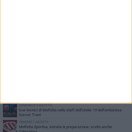
PIÙ LETTI QUESTA SETTIMANA
MARTEDÌ 4 AGOSTO
Il molfettese Gabriele Guarino lascia l'Empoli e firma con il
Samsunspor
VENERDÌ 7 AGOSTO
Molfetta Calcio, tre innesti di spessore: arrivano i molfettesi
Roselli, Cirillo e Caputi
MARTEDÌ 4 AGOSTO
Molfetta Calcio, definito il nuovo organigramma societario: ecco
la squadra dirigenziale
GIOVEDÌ 6 AGOSTO
Molfetta Calcio, arrivano i primi annunci sulla rosa per la
prossima stagione
DOMENICA 9 AGOSTO
Due tecnici di Molfetta nello staff dell'Under 19 dell'ambiziosa
Soccer Trani
VENERDÌ 7 AGOSTO
Molfetta Sportiva, iniziata la preparazione: scelto anche
l'allenatore