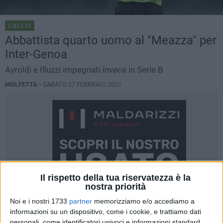
CALCIO
Abbattista quarto uomo al "Meazza" per
Inter-Genoa
Ayroldi e Illuzzi impegnati invece in Serie B
MOLFETTA -
SABATO 27 FEBBRAIO 2021
Il rispetto della tua riservatezza è la
nostra priorità
Noi e i nostri 1733
partner
memorizziamo e/o accediamo a
informazioni su un dispositivo, come i cookie, e trattiamo dati
personali, come identificatori univoci e informazioni standard