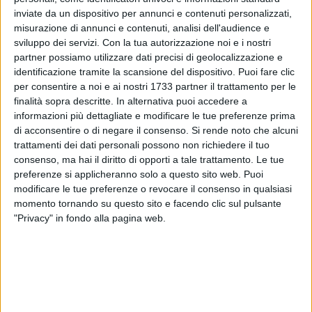
inviate da un dispositivo per annunci e contenuti personalizzati,
misurazione di annunci e contenuti, analisi dell'audience e
15
sviluppo dei servizi.
Con la tua autorizzazione noi e i nostri
partner possiamo utilizzare dati precisi di geolocalizzazione e
identificazione tramite la scansione del dispositivo. Puoi fare clic
Una nuova designazione di lusso per Eugenio Abbattista,
per consentire a noi e ai nostri 1733 partner il trattamento per le
finalità sopra descritte. In alternativa puoi accedere a
fischietto molfettese che domani sarà impegnato come
informazioni più dettagliate e modificare le tue preferenze prima
quarto uomo nella sfida tra la capolista Inter e il Genova,
di acconsentire o di negare il consenso.
Si rende noto che alcuni
valida per la 24^ giornata di Serie A. La sfida verrà giocata
trattamenti dei dati personali possono non richiedere il tuo
alle ore 15 allo Stadio "Giuseppe Meazza" di Milano.
consenso, ma hai il diritto di opporti a tale trattamento. Le tue
preferenze si applicheranno solo a questo sito web. Puoi
Doppia chiamata invece nel campionato cadetto: Lorenzo
modificare le tue preferenze o revocare il consenso in qualsiasi
Illuzzi sarà quarto uomo nella partita tra Reggiana e
momento tornando su questo sito e facendo clic sul pulsante
"Privacy" in fondo alla pagina web.
Salernitana mentre Giovanni Ayroldi sarà a bordo campo per
Spal-Reggina. Entrambe le partite sono valide per la 25^
giornata di Serie B.
Infine, designazione sempre in B per Vito Mastrodonato che
sarà primo assistente nel big match tra Monza e Cittadella.