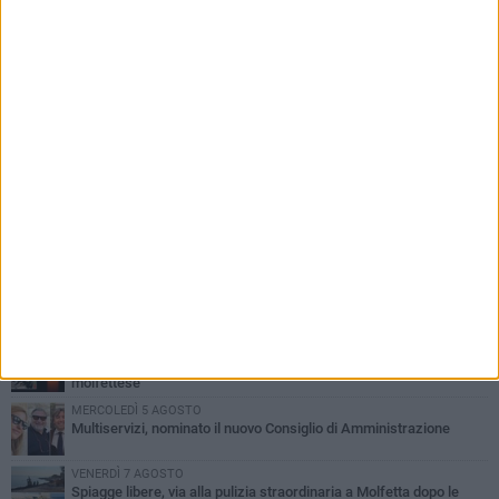
PIÙ LETTI QUESTA SETTIMANA
MERCOLEDÌ 5 AGOSTO
Molfetta commossa per la scomparsa di Michele Cilardi: il ricordo
degli amici
GIOVEDÌ 6 AGOSTO
Marittimo molfettese muore a bordo di un peschereccio al largo
del Gargano
GIOVEDÌ 6 AGOSTO
Molfetta piange Marta Maria Pisani, ultima maestra della sartoria
molfettese
MERCOLEDÌ 5 AGOSTO
Multiservizi, nominato il nuovo Consiglio di Amministrazione
VENERDÌ 7 AGOSTO
Spiagge libere, via alla pulizia straordinaria a Molfetta dopo le