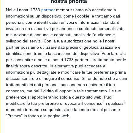
nostra priorità
Noi e i nostri 1733
partner
memorizziamo e/o accediamo a
informazioni su un dispositivo, come i cookie, e trattiamo dati
personali, come identificatori univoci e informazioni standard
717
A cura di
inviate da un dispositivo per annunci e contenuti personalizzati,
LA REDAZIONE
misurazione di annunci e contenuti, analisi dell'audience e
sviluppo dei servizi.
Con la tua autorizzazione noi e i nostri
partner possiamo utilizzare dati precisi di geolocalizzazione e
identificazione tramite la scansione del dispositivo. Puoi fare clic
Avrebbero simulato un incidente per avere un indennizzo
per consentire a noi e ai nostri 1733 partner il trattamento per le
dall'assicurazione. Per questo due agenti della
Polizia
finalità sopra descritte. In alternativa puoi accedere a
Locale di Molfetta
, una 40enne e un 25enne, sono finiti nei
informazioni più dettagliate e modificare le tue preferenze prima
guai. La
Procura della Repubblica di Trani
, infatti, contesta
di acconsentire o di negare il consenso.
Si rende noto che alcuni
la
truffa aggravata
, mentre dal
Comando
spiegano di aver
trattamenti dei dati personali possono non richiedere il tuo
«aver avviato
un'indagine interna
».
consenso, ma hai il diritto di opporti a tale trattamento. Le tue
preferenze si applicheranno solo a questo sito web. Puoi
modificare le tue preferenze o revocare il consenso in qualsiasi
I fatti, secondo le indagini dei
Carabinieri
, risalgono alla sera
momento tornando su questo sito e facendo clic sul pulsante
della festa della Madonna dei Martiri, il 7 settembre scorso.
"Privacy" in fondo alla pagina web.
La donna, nella denuncia, avrebbe detto di essere stata
vittima di un investimento in via Bisceglie dove, durante un
servizio di viabilità, sarebbe stata travolta da una
Fiat Punto