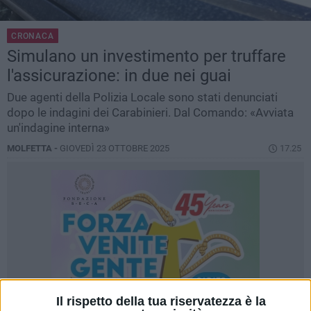
CRONACA
Simulano un investimento per truffare
l'assicurazione: in due nei guai
Due agenti della Polizia Locale sono stati denunciati
dopo le indagini dei Carabinieri. Dal Comando: «Avviata
un'indagine interna»
MOLFETTA -
GIOVEDÌ 23 OTTOBRE 2025
17.25
Il rispetto della tua riservatezza è la