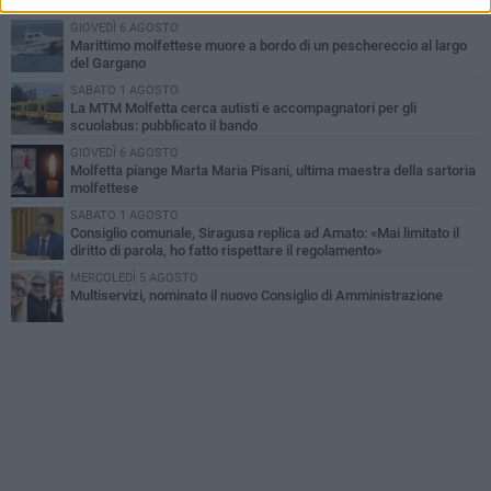
degli amici
GIOVEDÌ 6 AGOSTO
Marittimo molfettese muore a bordo di un peschereccio al largo
del Gargano
SABATO 1 AGOSTO
La MTM Molfetta cerca autisti e accompagnatori per gli
scuolabus: pubblicato il bando
GIOVEDÌ 6 AGOSTO
Molfetta piange Marta Maria Pisani, ultima maestra della sartoria
molfettese
SABATO 1 AGOSTO
Consiglio comunale, Siragusa replica ad Amato: «Mai limitato il
diritto di parola, ho fatto rispettare il regolamento»
MERCOLEDÌ 5 AGOSTO
Multiservizi, nominato il nuovo Consiglio di Amministrazione