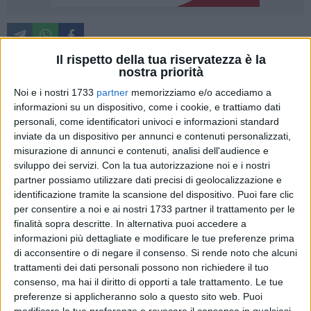
Il rispetto della tua riservatezza è la
nostra priorità
Non sarà la Banda di Santa Cecilia ad accompagnare con le
Noi e i nostri 1733
partner
memorizziamo e/o accediamo a
struggenti marce funebri le tre processioni più suggestive e
informazioni su un dispositivo, come i cookie, e trattiamo dati
personali, come identificatori univoci e informazioni standard
rappresentative della Settimana Santa molfettese.
inviate da un dispositivo per annunci e contenuti personalizzati,
Ad annunciarlo è la stessa associazione culturale, che dal
misurazione di annunci e contenuti, analisi dell'audience e
1996 è senza ombra di dubbio il
perno della tradizione
sviluppo dei servizi.
Con la tua autorizzazione noi e i nostri
bandistica cittadina
.
partner possiamo utilizzare dati precisi di geolocalizzazione e
identificazione tramite la scansione del dispositivo. Puoi fare clic
"Siamo molto dispiaciuti e basiti", ha confessato il
per consentire a noi e ai nostri 1733 partner il trattamento per le
Presidente Giacomo Giancaspro
durante l'assemblea dei
finalità sopra descritte. In alternativa puoi accedere a
informazioni più dettagliate e modificare le tue preferenze prima
soci "Vi garantiamo che abbiamo fatto tutti gli sforzi
di acconsentire o di negare il consenso.
Si rende noto che alcuni
possibili, non solo musicalmente, affinché la fiducia
trattamenti dei dati personali possono non richiedere il tuo
reciproca che c'è tra il nostro sodalizio e le confraternite,
consenso, ma hai il diritto di opporti a tale trattamento. Le tue
fosse riconfermata".
preferenze si applicheranno solo a questo sito web. Puoi