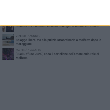
del Gargano
GIOVEDÌ 6 AGOSTO
Molfetta piange Marta Maria Pisani, ultima maestra della sartoria
molfettese
MERCOLEDÌ 5 AGOSTO
Multiservizi, nominato il nuovo Consiglio di Amministrazione
VENERDÌ 7 AGOSTO
Spiagge libere, via alla pulizia straordinaria a Molfetta dopo le
mareggiate
MARTEDÌ 4 AGOSTO
"Luci Diffuse 2026", ecco il cartellone dell'estate culturale di
Molfetta