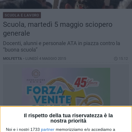
SCUOLA E LAVORO
Scuola, martedì 5 maggio sciopero
generale
Docenti, alunni e personale ATA in piazza contro la
“buona scuola”
MOLFETTA -
LUNEDÌ 4 MAGGIO 2015
15.12
Il rispetto della tua riservatezza è la
nostra priorità
Noi e i nostri 1733
partner
memorizziamo e/o accediamo a