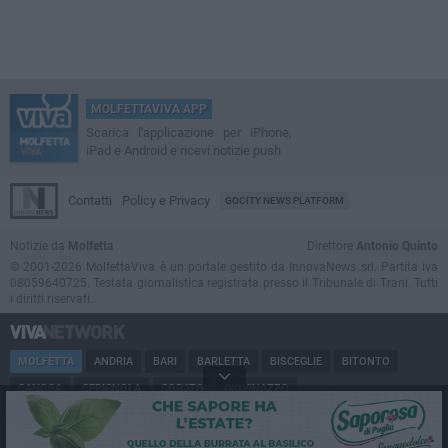
MOLFETTAVIVA APP
Scarica l'applicazione per iPhone,
iPad e Android e ricevi notizie push
Contatti
Policy e Privacy
GOCITY NEWS PLATFORM
Notizie da
Molfetta
Direttore
Antonio Quinto
© 2001-2026 MolfettaViva è un portale gestito da InnovaNews srl. Partita iva
08059640725. Testata giornalistica registrata presso il Tribunale di Trani. Tutti
i diritti riservati.
MOLFETTA
ANDRIA
BARI
BARLETTA
BISCEGLIE
BITONTO
CANOSA
CERIGNOLA
CORATO
GIOVINAZZO
MARGHERITA DI SAVOIA
MINERVINO
MODUGNO
PUGLIA
RUVO
SAN FERDINANDO
SPINAZZOLA
TERLIZZI
TRANI
TRINITAPOLI