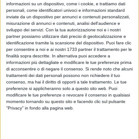
informazioni su un dispositivo, come i cookie, e trattiamo dati
personali, come identificatori univoci e informazioni standard
inviate da un dispositivo per annunci e contenuti personalizzati,
misurazione di annunci e contenuti, analisi dell'audience e
A cura di
MARIA MARINO
sviluppo dei servizi.
Con la tua autorizzazione noi e i nostri
partner possiamo utilizzare dati precisi di geolocalizzazione e
identificazione tramite la scansione del dispositivo. Puoi fare clic
per consentire a noi e ai nostri 1733 partner il trattamento per le
Giornata di passione per il mondo scolastico quella di
finalità sopra descritte. In alternativa puoi accedere a
martedì 5 maggio: docenti, alunni e personale ATA, infatti,
informazioni più dettagliate e modificare le tue preferenze prima
scenderanno in piazza per protestare contro il decreto legge
di acconsentire o di negare il consenso.
Si rende noto che alcuni
Renzi-Giannini meglio noto come "il decreto della buona
trattamenti dei dati personali possono non richiedere il tuo
scuola".
consenso, ma hai il diritto di opporti a tale trattamento. Le tue
preferenze si applicheranno solo a questo sito web. Puoi
modificare le tue preferenze o revocare il consenso in qualsiasi
Fermento anche a Molfetta dove, soprattutto nelle scuole
momento tornando su questo sito e facendo clic sul pulsante
materne ed elementari, sarebbe stato già comunicato ai
"Privacy" in fondo alla pagina web.
genitori la possibilità di un eventuale disagio e quindi
sarebbe stato chiesto di accertarsi caso per caso della
presenza o meno degli insegnanti negli edifici. Per le scuole
medie e, soprattutto, per i licei e gli istituti tecnici è prevista