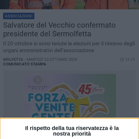
ASSOCIAZIONI
Salvatore del Vecchio confermato
presidente del Sermolfetta
Il 20 ottobre si sono tenute le elezioni per il rinnovo degli
organi amministrativi dell'associazione
MOLFETTA -
MARTEDÌ 22 OTTOBRE 2024
12.15
COMUNICATO STAMPA
Il rispetto della tua riservatezza è la
nostra priorità