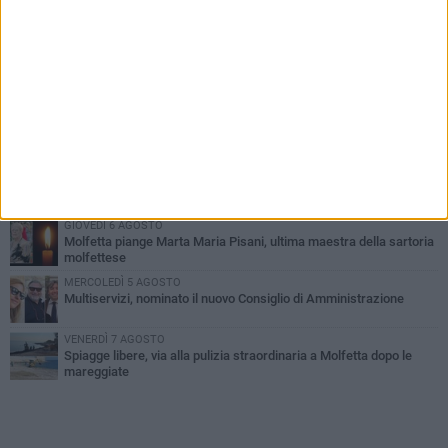
PIÙ LETTI QUESTA SETTIMANA
MERCOLEDÌ 5 AGOSTO
Molfetta commossa per la scomparsa di Michele Cilardi: il ricordo
degli amici
GIOVEDÌ 6 AGOSTO
Marittimo molfettese muore a bordo di un peschereccio al largo
del Gargano
DOMENICA 9 AGOSTO
Si schianta contro la pompa di carburanti sradicando la colonnina
GIOVEDÌ 6 AGOSTO
Molfetta piange Marta Maria Pisani, ultima maestra della sartoria
molfettese
MERCOLEDÌ 5 AGOSTO
Multiservizi, nominato il nuovo Consiglio di Amministrazione
VENERDÌ 7 AGOSTO
Spiagge libere, via alla pulizia straordinaria a Molfetta dopo le
mareggiate