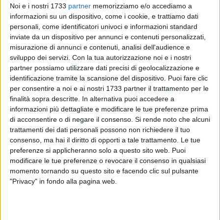
Noi e i nostri 1733
partner
memorizziamo e/o accediamo a
informazioni su un dispositivo, come i cookie, e trattiamo dati
personali, come identificatori univoci e informazioni standard
inviate da un dispositivo per annunci e contenuti personalizzati,
184
misurazione di annunci e contenuti, analisi dell'audience e
sviluppo dei servizi.
Con la tua autorizzazione noi e i nostri
partner possiamo utilizzare dati precisi di geolocalizzazione e
identificazione tramite la scansione del dispositivo. Puoi fare clic
Domenica 20 ottobre
, presso i locali dell'
Associazione
per consentire a noi e ai nostri 1733 partner il trattamento per le
Volontari Sermolfetta
, si sono tenute le
elezioni per il
finalità sopra descritte. In alternativa puoi accedere a
rinnovo degli organi amministrativi dell'associazione.
informazioni più dettagliate e modificare le tue preferenze prima
di acconsentire o di negare il consenso.
Si rende noto che alcuni
Le elezioni hanno visto la partecipazione di
85 soci
e hanno
trattamenti dei dati personali possono non richiedere il tuo
riguardato il rinnovo della carica di Presidente e di membro
consenso, ma hai il diritto di opporti a tale trattamento. Le tue
del Consiglio Direttivo per i prossimi 4 anni. Eletto alla carica
preferenze si applicheranno solo a questo sito web. Puoi
modificare le tue preferenze o revocare il consenso in qualsiasi
di Presidente:
Salvatore del Vecchio
. Eletti alla carica di
momento tornando su questo sito e facendo clic sul pulsante
membro del Consiglio Direttivo:
Milena Sgherza, Massimo
"Privacy" in fondo alla pagina web.
Di Palma, Barbara Amato, Stefano Salvemini, Mauro
Pischettola, Giovanbattista Sasso, Pasquale Mancini e
Alessandro Palumbo.