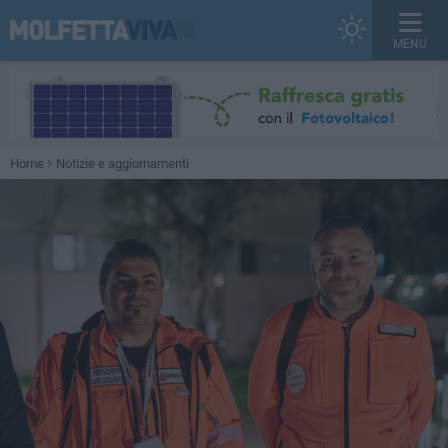
MENU
Home
Notizie e aggiornamenti