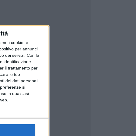
ità
ome i cookie, e
spositivo per annunci
o dei servizi.
Con la
e identificazione
er il trattamento per
icare le tue
ti dei dati personali
 preferenze si
nso in qualsiasi
 web.