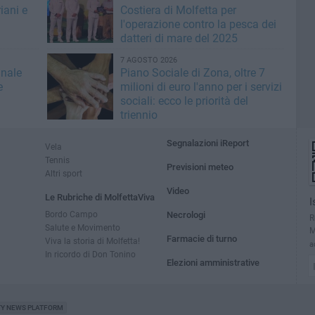
iani e
Costiera di Molfetta per
l'operazione contro la pesca dei
datteri di mare del 2025
7 AGOSTO 2026
inale
Piano Sociale di Zona, oltre 7
e
milioni di euro l'anno per i servizi
sociali: ecco le priorità del
triennio
Segnalazioni iReport
Vela
Tennis
Previsioni meteo
Altri sport
Video
Le Rubriche di MolfettaViva
I
Bordo Campo
Necrologi
R
Salute e Movimento
M
Farmacie di turno
Viva la storia di Molfetta!
a
In ricordo di Don Tonino
Elezioni amministrative
TY NEWS PLATFORM