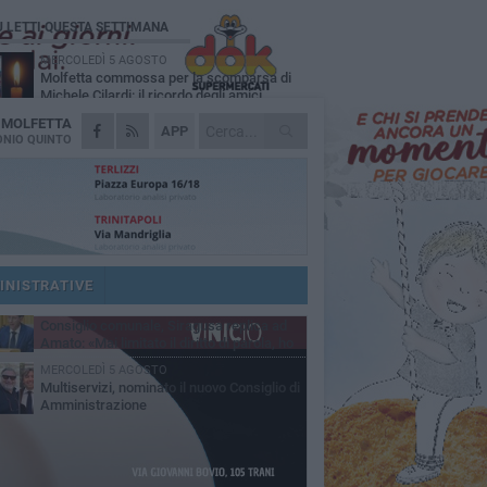
Ù LETTI QUESTA SETTIMANA
MERCOLEDÌ 5 AGOSTO
Molfetta commossa per la scomparsa di
Michele Cilardi: il ricordo degli amici
A
MOLFETTA
GIOVEDÌ 6 AGOSTO
APP
Marittimo molfettese muore a bordo di un
NIO QUINTO
peschereccio al largo del Gargano
SABATO 1 AGOSTO
La MTM Molfetta cerca autisti e
accompagnatori per gli scuolabus:
blicato il bando
GIOVEDÌ 6 AGOSTO
Molfetta piange Marta Maria Pisani, ultima
maestra della sartoria molfettese
INISTRATIVE
SABATO 1 AGOSTO
Consiglio comunale, Siragusa replica ad
Amato: «Mai limitato il diritto di parola, ho
to rispettare il regolamento»
MERCOLEDÌ 5 AGOSTO
Multiservizi, nominato il nuovo Consiglio di
Amministrazione