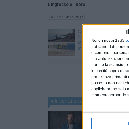
L'ingresso è libero.
FONDAZIONE VALENTE
I
7 AGOSTO 2026
Spiagge libere, via alla pu
Noi e i nostri 1733
p
straordinaria a Molfetta 
trattiamo dati person
mareggiate
e contenuti personali
tua autorizzazione no
tramite la scansione 
le finalità sopra des
preferenze prima di 
possono non richieder
applicheranno solo a
momento tornando su 
Altri contenuti a tema