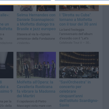
alle»:
Selma Hernandes con
I "Dirotta su Cuba"
Daniele Scannapieco:
tornano a Molfetta
me un
a Molfetta dialogo tra
con il tour dei 30 anni
Molfetta
Brasile e jazz europeo
La band festeggia
l’anniversario dell’album
o a
Stasera al via la «Spirale
d’esordio con il “Let’s
le
armonica» della Fondazione
Celebrate Tour II – 30
ondazione
«Valente»
Years”
di
Molfetta all'Opera: la
"SaviOrchestra" in
doi a
Cavalleria Rusticana
concerto per
ossimo 9
fa vibrare la Madonna
celebrare
dei Martiri
cinquant’anni
dell'istituto Scardigno-
a per la
Il capolavoro di Pietro
Savio
5» della
Mascagni vista mare con