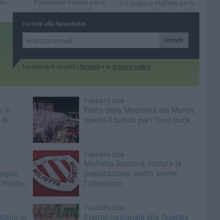
te»
Fondazione Valente per la
Il 5 giugno a Molfetta per la
rassegna "Waves 25"
rassegna «Waves 25» della
Fondazione «Valente»
Iscriviti alla Newsletter
Iscriviti
Iscrivendoti accetti i
termini
e la
privacy policy
7 AGOSTO 2026
c'è
Festa della Madonna dei Martiri,
 di
aperto il bando per i food truck
7 AGOSTO 2026
Molfetta Sportiva, iniziata la
miglia
preparazione: scelto anche
 Vieste»
l'allenatore
7 AGOSTO 2026
torno in
Premio nazionale alla Guardia