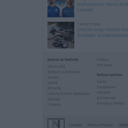
biancazzurro: riecco Andr
Leonetti
7 AGOSTO 2026
Criticità lungo Strada Vic
Scorbeto: la segnalazion
Notizie da Molfetta
Politica
Enti locali
Vita di città
Territorio e Ambiente
Notizie sportive
Sociale
Calcio
Sanità
Equitazione
Attualità
Attualità
Cultura, Eventi e Spettacolo
Arti Marziali
Speciale
Running e Atletica
Cronaca
Contatti
Policy e Privacy
GOCI