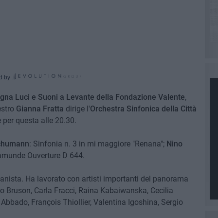
d by
na Luci e Suoni a Levante della Fondazione Valente
,
estro
Gianna Fratta
dirige l'
Orchestra Sinfonica della Città
 per questa alle 20.30.
chumann
: Sinfonia n. 3 in mi maggiore "Renana";
Nino
amunde Ouverture D 644.
pianista. Ha lavorato con artisti importanti del panorama
to Bruson, Carla Fracci, Raina Kabaiwanska, Cecilia
 Abbado, François Thiollier, Valentina Igoshina, Sergio