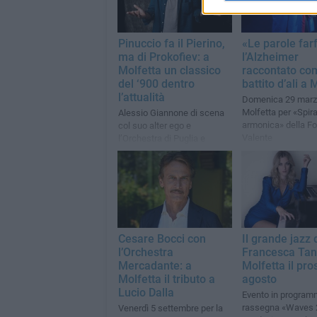
Pinuccio fa il Pierino,
«Le parole farf
ma di Prokofiev: a
l’Alzheimer
Molfetta un classico
raccontato co
del ‘900 dentro
battito d’ali a 
l’attualità
Domenica 29 marz
Molfetta per «Spira
Alessio Giannone di scena
armonica» della F
col suo alter ego e
Valente
l’Orchestra di Puglia e
Basilicata
Cesare Bocci con
Il grande jazz 
l’Orchestra
Francesca Tan
Mercadante: a
Molfetta il pr
Molfetta il tributo a
agosto
Lucio Dalla
Evento in programm
rassegna «Waves 2
Venerdì 5 settembre per la