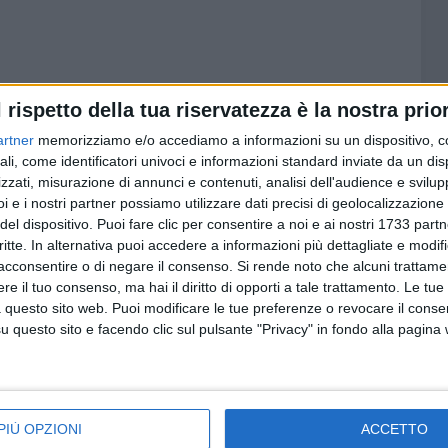
l rispetto della tua riservatezza è la nostra prior
7 AGOSTO 2026
lizia
Molfetta Calcio, tre innesti di
artner
memorizziamo e/o accediamo a informazioni su un dispositivo, c
dopo le
spessore: arrivano i molfettesi
ali, come identificatori univoci e informazioni standard inviate da un di
Roselli, Cirillo e Caputi
zzati, misurazione di annunci e contenuti, analisi dell'audience e svilupp
i e i nostri partner possiamo utilizzare dati precisi di geolocalizzazione 
del dispositivo. Puoi fare clic per consentire a noi e ai nostri 1733 partn
critte. In alternativa puoi accedere a informazioni più dettagliate e modif
acconsentire o di negare il consenso.
Si rende noto che alcuni trattamen
e il tuo consenso, ma hai il diritto di opporti a tale trattamento. Le tue
 questo sito web. Puoi modificare le tue preferenze o revocare il conse
questo sito e facendo clic sul pulsante "Privacy" in fondo alla pagina
PIÙ OPZIONI
ACCETTO