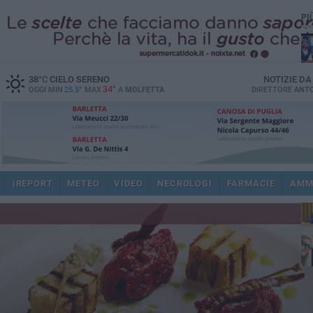
PI
38
°C
CIELO SERENO
NOTIZIE D
34°
OGGI MIN
25.5°
MAX
A
MOLFETTA
DIRETTORE
ANTO
pub
IREPORT
METEO
VIDEO
NECROLOGI
FARMACIE
AMM
fat