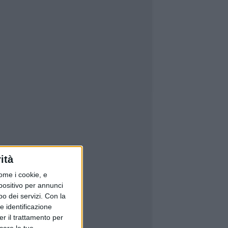
ità
ome i cookie, e
spositivo per annunci
o dei servizi.
Con la
e identificazione
er il trattamento per