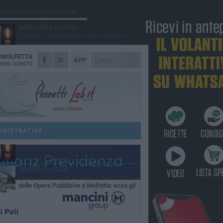
Ù LETTI QUESTA SETTIMANA
MERCOLEDÌ 5 AGOSTO
Molfetta commossa per la scomparsa di
Michele Cilardi: il ricordo degli amici
A
MOLFETTA
VENERDÌ 31 LUGLIO
APP
TARI 2026, il Sindaco anticipa gli aumenti:
NIO QUINTO
«Bonus e sconti per limitare l'impatto sulle
iglie»
SABATO 1 AGOSTO
La MTM Molfetta cerca autisti e
accompagnatori per gli scuolabus:
blicato il bando
SABATO 1 AGOSTO
Consiglio comunale, Siragusa replica ad
Amato: «Mai limitato il diritto di parola, ho
INISTRATIVE
to rispettare il regolamento»
VENERDÌ 31 LUGLIO
Molfetta piange Onofrio Carlucci,
promessa del calcio locale negli anni '60
VENERDÌ 31 LUGLIO
Quasi 40 milioni di euro nel Piano Triennale
delle Opere Pubbliche a Molfetta: ecco gli
erventi previsti fino al 2028