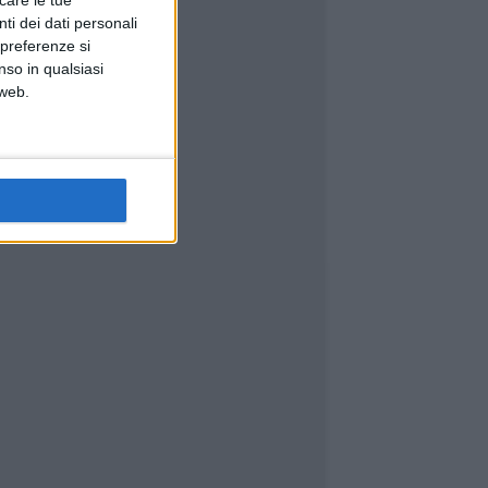
icare le tue
ti dei dati personali
 preferenze si
nso in qualsiasi
 web.