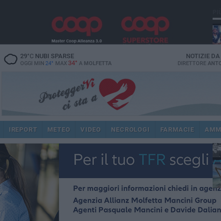
PI
29
°C
NUBI SPARSE
NOTIZIE D
34°
OGGI MIN
24°
MAX
A
MOLFETTA
DIRETTORE
ANTO
fam
pub
IREPORT
METEO
VIDEO
NECROLOGI
FARMACIE
AMM
fat
int