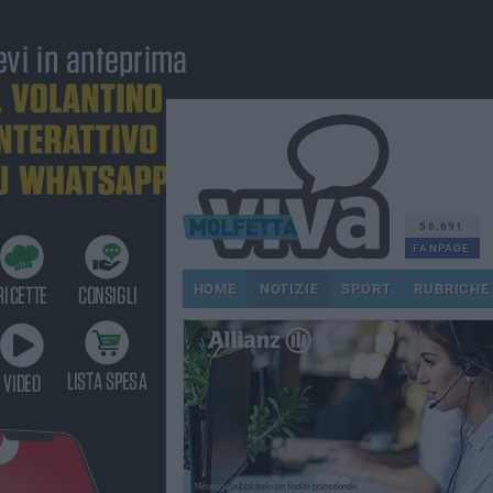
56.691
FANPAGE
HOME
NOTIZIE
SPORT
RUBRICHE