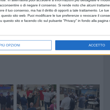
critte. In alternativa puoi accedere a informazioni più dettagliate e modif
acconsentire o di negare il consenso.
Si rende noto che alcuni trattamen
e il tuo consenso, ma hai il diritto di opporti a tale trattamento. Le tue
 questo sito web. Puoi modificare le tue preferenze o revocare il conse
5 AGOSTO 2026
questo sito e facendo clic sul pulsante "Privacy" in fondo alla pagina
ro:
Multiservizi, nominato il nuovo
,
Consiglio di Amministrazione
PIÙ OPZIONI
ACCETTO