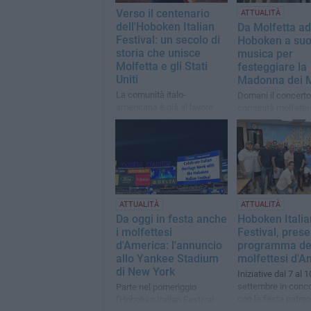
Verso il centenario
ATTUALITÀ
dell'Hoboken Italian
Da Molfetta ad
Festival: un secolo di
Hoboken a suo
storia che unisce
musica per
Molfetta e gli Stati
festeggiare la
Uniti
Madonna dei M
La comunità italo-
Domani il concerto
americana è già al lavoro
comunità molfette
per celebrare una tradizione
New Jersey
che attraversa generazioni
ATTUALITÀ
ATTUALITÀ
Da oggi in festa anche
Hoboken Italia
i molfettesi
Festival, prese
d'America: l'annuncio
programma de
allo Yankee Stadium
molfettesi d'A
di New York
Iniziative dal 7 al 1
settembre in conc
Parte nel pomeriggio
con la festa patron
l'Hoboken Italian Festival