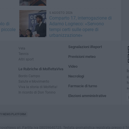
5 AGOSTO 2026
Comparto 17, interrogazione di
lo di
Adamo Logrieco: «Servono
 piccole
tempi certi sulle opere di
urbanizzazione»
Segnalazioni iReport
Vela
Tennis
Previsioni meteo
Altri sport
Video
Le Rubriche di MolfettaViva
I
Bordo Campo
Necrologi
R
Salute e Movimento
M
Farmacie di turno
Viva la storia di Molfetta!
a
In ricordo di Don Tonino
Elezioni amministrative
TY NEWS PLATFORM
aNews srl. Partita iva 08059640725. Testata giornalistica registrata presso il Tribuna