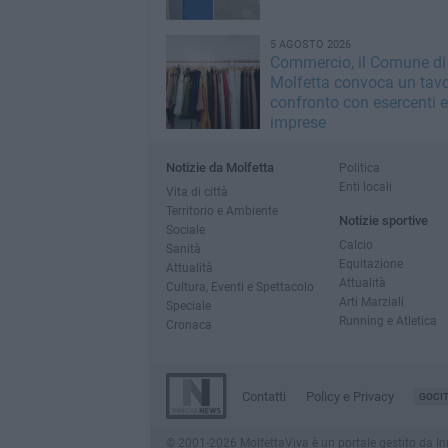
5 AGOSTO 2026
Commercio, il Comune di
Molfetta convoca un tavo
confronto con esercenti e
imprese
Notizie da Molfetta
Politica
Enti locali
Vita di città
Territorio e Ambiente
Notizie sportive
Sociale
Calcio
Sanità
Equitazione
Attualità
Attualità
Cultura, Eventi e Spettacolo
Arti Marziali
Speciale
Running e Atletica
Cronaca
Contatti
Policy e Privacy
GOCI
© 2001-2026 MolfettaViva è un portale gestito da Innov