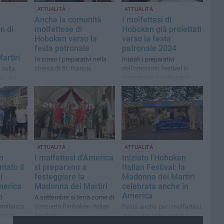
ATTUALITÀ
ATTUALITÀ
Anche la comunità
I molfettesi di
n di
molfettese di
Hoboken già proiettati
Hoboken verso la
verso la festa
festa patronale
patronale 2024
artiri
In corso i preparativi nella
Iniziati i preparativi
chiesa di St. Francis
dell'omonimo festival in
 nella
programma a settembre
se del
ATTUALITÀ
ATTUALITÀ
n
I molfettesi d'America
Iniziato l'Hoboken
ntato il
si preparano a
Italian Festival: la
i
festeggiare la
Madonna dei Martiri
merica
Madonna dei Martiri
celebrata anche in
America
0
A settembre si terrà come di
omitanza
consueto l'Hoboken Italian
Festa anche per i molfettesi
ale di
Festival
della folta comunità del