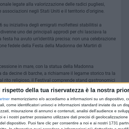
ionale legate alla valorizzazione delle radici pugliesi,
associazioni negli Stati Uniti e il territorio d'origine.
su iniziativa degli emigrati molfettesi stabilitisi a
ivenne uno dei principali approdi per chi lasciava la
 la festa ha avuto un'identità precisa: non una celebrazione
zione fedele della Festa della Madonna dei Martiri di
ocessione in mare, con la statua della Madonna
 da decine di barche, a richiamare il legame storico tra la
l rito religioso, il Festival comprende stand gastronomici
, iniziative culturali e momenti di incontro tra generazioni.
l rispetto della tua riservatezza è la nostra prior
artner
memorizziamo e/o accediamo a informazioni su un dispositivo, c
one nell'arco dei quattro giorni di festa ed è considerato
ali, come identificatori univoci e informazioni standard inviate da un di
italiane sulla East Coast. Per la comunità molfettese
zzati, misurazione di annunci e contenuti, analisi dell'audience e svilupp
l'identità collettiva: un'occasione per tramandare lingua,
i e i nostri partner possiamo utilizzare dati precisi di geolocalizzazione 
nendo concreto e visibile il legame con la città d'origine.
del dispositivo. Puoi fare clic per consentire a noi e ai nostri 1731 partn