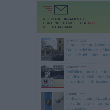
Molfetta
che celebra la Madonna dei
Martiri oltre oceano
RICEVI AGGIORNAMENTI E
CONTENUTI DA MOLFETTA
GRATIS
NELLA TUA E-MAIL
5 AGOSTO 2026
Furto all'istituto Alberghie
l'appello del docente Min
scuola è abbandonata a 
stessa»
5 AGOSTO 2026
Dall'allenatore al direttor
sportivo: la Molfetta Calc
presenta lo staff tecnico
5 AGOSTO 2026
Furti allo stadio Cozzoli,
noi vittime dell’ennesima
incursione»