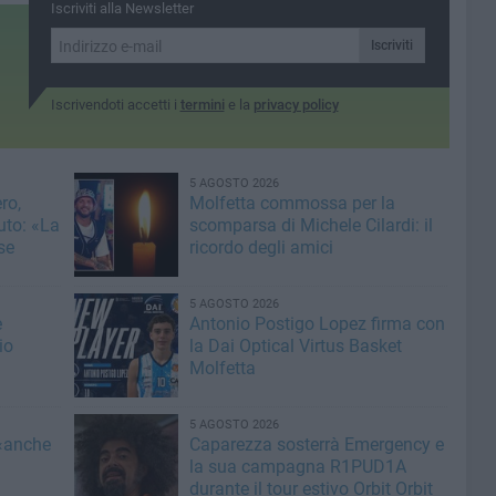
New Jersey
Iscriviti alla Newsletter
Iscriviti
Iscrivendoti accetti i
termini
e la
privacy policy
5 AGOSTO 2026
ro,
Molfetta commossa per la
uto: «La
scomparsa di Michele Cilardi: il
se
ricordo degli amici
5 AGOSTO 2026
e
Antonio Postigo Lopez firma con
io
la Dai Optical Virtus Basket
Molfetta
5 AGOSTO 2026
 «anche
Caparezza sosterrà Emergency e
la sua campagna R1PUD1A
durante il tour estivo Orbit Orbit