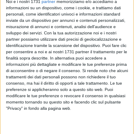
Noi e i nostri 1731
partner
memorizziamo e/o accediamo a
informazioni su un dispositivo, come i cookie, e trattiamo dati
personali, come identificatori univoci e informazioni standard
inviate da un dispositivo per annunci e contenuti personalizzati,
misurazione di annunci e contenuti, analisi dell'audience e
sviluppo dei servizi.
Con la tua autorizzazione noi e i nostri
partner possiamo utilizzare dati precisi di geolocalizzazione e
A decorrere da lunedì 15 giugno 2026, il rilascio delle Carte di
identificazione tramite la scansione del dispositivo. Puoi fare clic
Identità Elettroniche (CIE) sarà disciplinato secondo le
per consentire a noi e ai nostri 1731 partner il trattamento per le
seguenti modalità:
finalità sopra descritte. In alternativa puoi accedere a
informazioni più dettagliate e modificare le tue preferenze prima
di acconsentire o di negare il consenso.
Si rende noto che alcuni
• Lunedì mattina – accesso senza prenotazione
trattamenti dei dati personali possono non richiedere il tuo
Nella giornata di lunedì mattina non sarà necessaria alcuna
consenso, ma hai il diritto di opporti a tale trattamento. Le tue
prenotazione.
preferenze si applicheranno solo a questo sito web. Puoi
modificare le tue preferenze o revocare il consenso in qualsiasi
I cittadini potranno recarsi direttamente presso gli Uffici
momento tornando su questo sito e facendo clic sul pulsante
Demografici siti in Piazza Municipio per richiedere
"Privacy" in fondo alla pagina web.
l'emissione della nuova CIE.
Al fine di garantire una corretta organizzazione del servizio,
sarà attivo un sistema "elimina code" che consentirà il