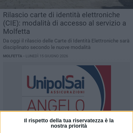
Rilascio carte di identità elettroniche
(CIE): modalità di accesso al servizio a
Molfetta
Da oggi il rilascio delle Carte di Identità Elettroniche sarà
disciplinato secondo le nuove modalità
MOLFETTA -
LUNEDÌ 15 GIUGNO 2026
Il rispetto della tua riservatezza è la
nostra priorità