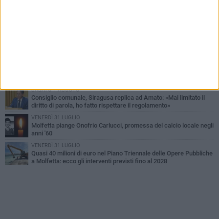
MERCOLEDÌ 5 AGOSTO
Molfetta commossa per la scomparsa di Michele Cilardi: il ricordo
degli amici
VENERDÌ 31 LUGLIO
TARI 2026, il Sindaco anticipa gli aumenti: «Bonus e sconti per
limitare l'impatto sulle famiglie»
SABATO 1 AGOSTO
La MTM Molfetta cerca autisti e accompagnatori per gli
scuolabus: pubblicato il bando
SABATO 1 AGOSTO
Consiglio comunale, Siragusa replica ad Amato: «Mai limitato il
diritto di parola, ho fatto rispettare il regolamento»
VENERDÌ 31 LUGLIO
Molfetta piange Onofrio Carlucci, promessa del calcio locale negli
anni '60
VENERDÌ 31 LUGLIO
Quasi 40 milioni di euro nel Piano Triennale delle Opere Pubbliche
a Molfetta: ecco gli interventi previsti fino al 2028