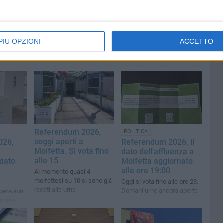
PIÙ OPZIONI
ACCETTO
Referendum 2026,
POLITICA
seggi aperti a
026,
Referendum 2026, il
Molfetta. Si vota fino
dato dell'affluenza a
alle 15
 dato
Molfetta aggiornato
alle ore 19:00
Al momento quasi 4
molfettesi su 10 si sono già
Oggi si vota fino alle ore 23.
recati alle urne
Domani urne ancora aperte
operazioni
scere i