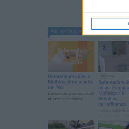
Altri contenuti a tema
Referendum 2026: a
POLITICA
Molfetta vittoria netta
Referendum 2
del "No"
chiusi i seggi a
Molfetta: c'è il
Completato lo scrutinio nelle
definitivo
60 sezioni molfettesi
sull'affluenza
Iniziano subito le 
di spoglio per cono
risultati