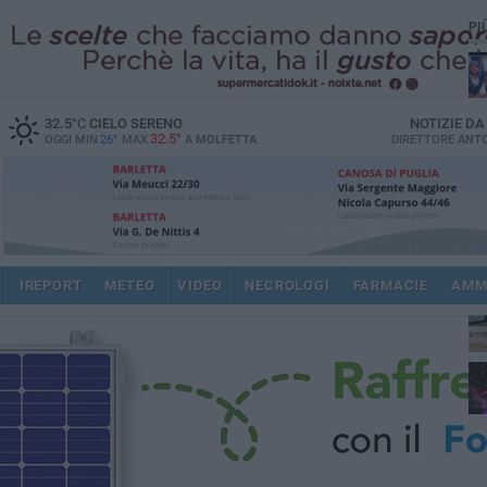
PI
32.5
°C
CIELO SERENO
NOTIZIE D
32.5°
OGGI MIN
26°
MAX
A
MOLFETTA
DIRETTORE
ANTO
IREPORT
METEO
VIDEO
NECROLOGI
FARMACIE
AMM