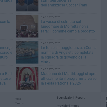
va sfida
staff dell'Under 19
dell'ambiziosa Soccer Trani
8 AGOSTO 2026
 con la
La vasca di colmata sul
lungomare di Molfetta non si
farà: il comune cambia progetto
8 AGOSTO 2026
 emerge
Le forze di maggioranza: «Con la
 corso e
nomina di Angeletti completata
uturo
la squadra di governo della
città»
8 AGOSTO 2026
 a Bari,
Madonna dei Martiri, oggi si apre
fettese
ufficialmente il programma verso
rava
la Festa Patronale 2026
Segnalazioni iReport
Vela
Tennis
Previsioni meteo