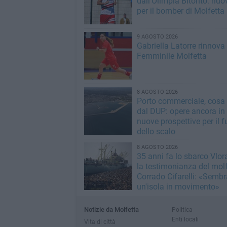
dall'Olimpia Bitonto: nuo
per il bomber di Molfetta
9 AGOSTO 2026
Gabriella Latorre rinnova
Femminile Molfetta
8 AGOSTO 2026
Porto commerciale, cosa
dal DUP: opere ancora in
nuove prospettive per il f
dello scalo
8 AGOSTO 2026
35 anni fa lo sbarco Vlora
la testimonianza del mol
Corrado Cifarelli: «Semb
un'isola in movimento»
Notizie da Molfetta
Politica
Enti locali
Vita di città