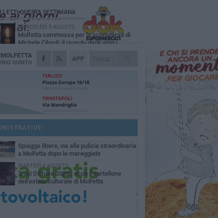
Ù LETTI QUESTA SETTIMANA
MERCOLEDÌ 5 AGOSTO
Molfetta commossa per la scomparsa di
Michele Cilardi: il ricordo degli amici
A
MOLFETTA
GIOVEDÌ 6 AGOSTO
APP
Marittimo molfettese muore a bordo di un
NIO QUINTO
peschereccio al largo del Gargano
GIOVEDÌ 6 AGOSTO
Molfetta piange Marta Maria Pisani, ultima
maestra della sartoria molfettese
MERCOLEDÌ 5 AGOSTO
Multiservizi, nominato il nuovo Consiglio di
Amministrazione
INISTRATIVE
VENERDÌ 7 AGOSTO
Spiagge libere, via alla pulizia straordinaria
a Molfetta dopo le mareggiate
MARTEDÌ 4 AGOSTO
"Luci Diffuse 2026", ecco il cartellone
dell'estate culturale di Molfetta