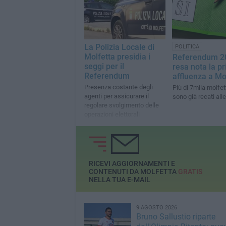
La Polizia Locale di
POLITICA
Molfetta presidia i
Referendum 2
seggi per il
resa nota la p
Referendum
affluenza a Mo
Presenza costante degli
Più di 7mila molfet
agenti per assicurare il
sono già recati all
regolare svolgimento delle
operazioni elettorali
RICEVI AGGIORNAMENTI E
CONTENUTI DA MOLFETTA
GRATIS
NELLA TUA E-MAIL
9 AGOSTO 2026
Bruno Sallustio riparte