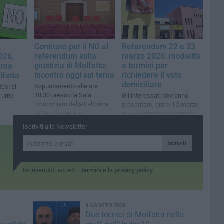
Comitato per il NO al
Referendum 22 e 23
referendum sulla
marzo 2026: modalità
026,
giustizia di Molfetta:
e termini per
rima
incontro oggi sul tema
richiedere il voto
lfetta
domiciliare
Appuntamento alle ore
tesi si
18:30 presso la Sala
e urne
Gli interessati dovranno
Finocchiaro della Fabbrica
presentare, entro il 2 marzo,
di San Domenico
una dichiarazione formale
Iscriviti alla Newsletter
Iscriviti
Iscrivendoti accetti i
termini
e la
privacy policy
9 AGOSTO 2026
Due tecnici di Molfetta nello