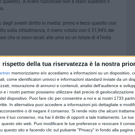
n quesito). A livello nazionale non è stato superato il
do.
egli aventi diritto in media: primo e terzo quesito con
ello sulla cittadinanza, il meno votato con il 31,94% dei
esi che si sono recati alle urne su un totale di 47mila
che punto più in alto sia di quello regionale (media del
l rispetto della tua riservatezza è la nostra prior
 30%).
artner
memorizziamo e/o accediamo a informazioni su un dispositivo, c
ali, come identificatori univoci e informazioni standard inviate da un di
zzati, misurazione di annunci e contenuti, analisi dell'audience e svilupp
i e i nostri partner possiamo utilizzare dati precisi di geolocalizzazione 
9 AGOSTO 2026
del dispositivo. Puoi fare clic per consentire a noi e ai nostri 1733 partn
on
Al via a Molfetta una ricerca per
critte. In alternativa puoi accedere a informazioni più dettagliate e modif
rintracciare le allieve del maestro
acconsentire o di negare il consenso.
Si rende noto che alcuni trattamen
scalpellino Antonio De Cesare
e il tuo consenso, ma hai il diritto di opporti a tale trattamento. Le tue
 questo sito web. Puoi modificare le tue preferenze o revocare il conse
questo sito e facendo clic sul pulsante "Privacy" in fondo alla pagina