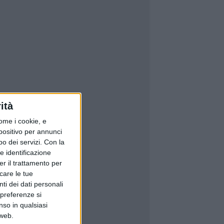
ità
ome i cookie, e
spositivo per annunci
o dei servizi.
Con la
e identificazione
er il trattamento per
icare le tue
ti dei dati personali
 preferenze si
nso in qualsiasi
 web.