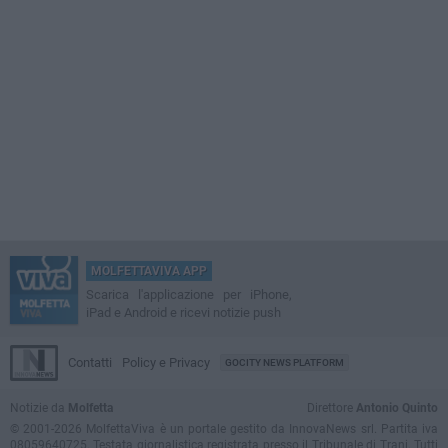
MOLFETTAVIVA APP
Scarica l'applicazione per iPhone,
iPad e Android e ricevi notizie push
Contatti
Policy e Privacy
GOCITY NEWS PLATFORM
Notizie da
Molfetta
Direttore
Antonio Quinto
© 2001-2026 MolfettaViva è un portale gestito da InnovaNews srl. Partita iva
08059640725. Testata giornalistica registrata presso il Tribunale di Trani. Tutti