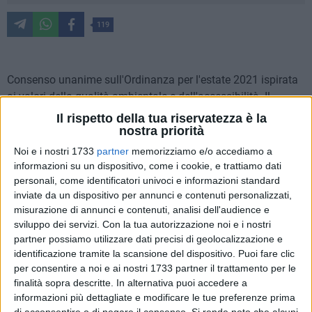
119
Consenso unanime sull'Ordinanza per l'estate 2021 ispirata
ai valori della qualità ambientale e dell'accessibilità. Il
vicepresidente annuncia 500 mila euro ai Comuni costieri
Il rispetto della tua riservatezza è la
per la sicurezza delle spiagge libere.
nostra priorità
Noi e i nostri 1733
partner
memorizziamo e/o accediamo a
L'estate balneare in Puglia può cominciare da sabato 15
informazioni su un dispositivo, come i cookie, e trattiamo dati
maggio, compatibilmente con la normativa nazionale e
personali, come identificatori univoci e informazioni standard
inviate da un dispositivo per annunci e contenuti personalizzati,
l'evoluzione della pandemia da COVID-19. Lo ha appena
misurazione di annunci e contenuti, analisi dell'audience e
deciso il vicepresidente della Regione Puglia e assessore al
sviluppo dei servizi.
Con la tua autorizzazione noi e i nostri
Demanio marittimo, Raffaele Piemontese, accogliendo la
partner possiamo utilizzare dati precisi di geolocalizzazione e
proposta emersa durante il confronto sull'Ordinanza
identificazione tramite la scansione del dispositivo. Puoi fare clic
Balneare 2021.
per consentire a noi e ai nostri 1733 partner il trattamento per le
finalità sopra descritte. In alternativa puoi accedere a
"Siamo alla seconda estate limitata dalle esigenze di tutelare
informazioni più dettagliate e modificare le tue preferenze prima