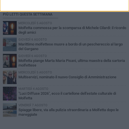
PIÙ LETTI QUESTA SETTIMANA
MERCOLEDÌ 5 AGOSTO
Molfetta commossa per la scomparsa di Michele Cilardi: il ricordo
degli amici
GIOVEDÌ 6 AGOSTO
Marittimo molfettese muore a bordo di un peschereccio al largo
del Gargano
GIOVEDÌ 6 AGOSTO
Molfetta piange Marta Maria Pisani, ultima maestra della sartoria
molfettese
MERCOLEDÌ 5 AGOSTO
Multiservizi, nominato il nuovo Consiglio di Amministrazione
MARTEDÌ 4 AGOSTO
"Luci Diffuse 2026", ecco il cartellone dell'estate culturale di
Molfetta
VENERDÌ 7 AGOSTO
Spiagge libere, via alla pulizia straordinaria a Molfetta dopo le
mareggiate