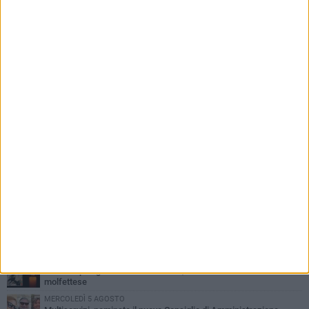
PIÙ LETTI QUESTA SETTIMANA
MERCOLEDÌ 5 AGOSTO
Molfetta commossa per la scomparsa di Michele Cilardi: il ricordo
degli amici
GIOVEDÌ 6 AGOSTO
Marittimo molfettese muore a bordo di un peschereccio al largo
del Gargano
GIOVEDÌ 6 AGOSTO
Molfetta piange Marta Maria Pisani, ultima maestra della sartoria
molfettese
MERCOLEDÌ 5 AGOSTO