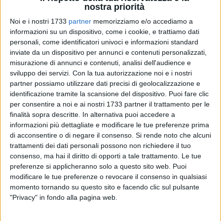
nostra priorità
Noi e i nostri 1733
partner
memorizziamo e/o accediamo a
17
informazioni su un dispositivo, come i cookie, e trattiamo dati
personali, come identificatori univoci e informazioni standard
inviate da un dispositivo per annunci e contenuti personalizzati,
misurazione di annunci e contenuti, analisi dell'audience e
Il passaggio fra diversi gradi di scuola rappresenta per ogni
sviluppo dei servizi.
Con la tua autorizzazione noi e i nostri
alunno un momento molto delicato e importante della sua
partner possiamo utilizzare dati precisi di geolocalizzazione e
crescita.
identificazione tramite la scansione del dispositivo. Puoi fare clic
per consentire a noi e ai nostri 1733 partner il trattamento per le
Per questo motivo, anche nel nostro Istituto Comprensivo si
finalità sopra descritte. In alternativa puoi accedere a
sono organizzati
percorsi di continuità
didattica
allo scopo
informazioni più dettagliate e modificare le tue preferenze prima
di favorire nella maniera più naturale e accogliente tale
di acconsentire o di negare il consenso.
Si rende noto che alcuni
trattamenti dei dati personali possono non richiedere il tuo
cambiamento.
consenso, ma hai il diritto di opporti a tale trattamento. Le tue
In particolare, le nostre Scuole dell'Infanzia, la Scuola
preferenze si applicheranno solo a questo sito web. Puoi
Paritaria "Hakuna Matata" e le classi quinte del plesso "Don
modificare le tue preferenze o revocare il consenso in qualsiasi
Cosmo Azzollini" sono impegnate in un progetto-continuità
momento tornando su questo sito e facendo clic sul pulsante
innovativo in quanto incentrato su una nuova competenza: il
"Privacy" in fondo alla pagina web.
CODING
( o
PROGRAMMAZIONE INFORMATICA
) che, a sua
volta, favorisce lo sviluppo del
PENSIERO