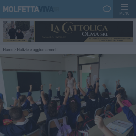
MENU
Home
Notizie e aggiornamenti