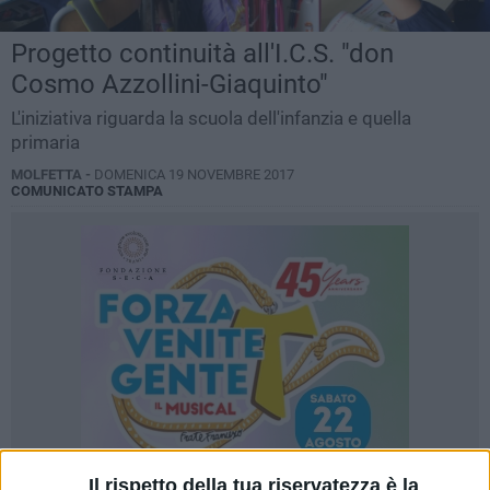
Progetto continuità all'I.C.S. "don
Cosmo Azzollini-Giaquinto"
L'iniziativa riguarda la scuola dell'infanzia e quella
primaria
MOLFETTA -
DOMENICA 19 NOVEMBRE 2017
COMUNICATO STAMPA
Il rispetto della tua riservatezza è la