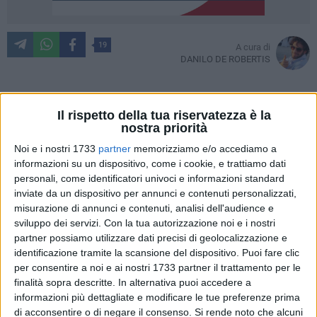
19
A cura di
DANILO DE ROBERTIS
Il rispetto della tua riservatezza è la
Mettere al centro i bambini, prima di tutto. È questo il cuore
nostra priorità
del Programma P.I.P.P.I., acronimo di Programma di
Noi e i nostri 1733
partner
memorizziamo e/o accediamo a
Intervento per la Prevenzione dell'Istituzionalizzazione,
informazioni su un dispositivo, come i cookie, e trattiamo dati
presentato nella sala conferenze della sede comunale di Via
personali, come identificatori univoci e informazioni standard
Martiri di Via Fani, uno degli strumenti più efficaci per
inviate da un dispositivo per annunci e contenuti personalizzati,
prevenire l'allontanamento dei minori dalle proprie famiglie e
misurazione di annunci e contenuti, analisi dell'audience e
il loro collocamento in case famiglia o comunità. L'intervento
sviluppo dei servizi.
Con la tua autorizzazione noi e i nostri
nasce dalla consapevolezza che, quando possibile, la prima
partner possiamo utilizzare dati precisi di geolocalizzazione e
tutela per un bambino è crescere in un ambiente familiare
identificazione tramite la scansione del dispositivo. Puoi fare clic
per consentire a noi e ai nostri 1733 partner il trattamento per le
sostenuto, accompagnato e rafforzato, non spezzato.
finalità sopra descritte. In alternativa puoi accedere a
informazioni più dettagliate e modificare le tue preferenze prima
Nell'Ambito Territoriale Sociale di Molfetta, il programma,
di acconsentire o di negare il consenso.
Si rende noto che alcuni