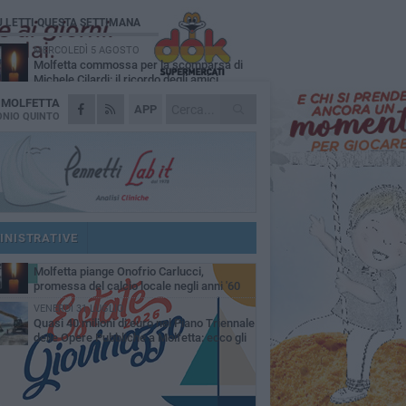
Ù LETTI QUESTA SETTIMANA
MERCOLEDÌ 5 AGOSTO
Molfetta commossa per la scomparsa di
Michele Cilardi: il ricordo degli amici
A
MOLFETTA
VENERDÌ 31 LUGLIO
APP
TARI 2026, il Sindaco anticipa gli aumenti:
NIO QUINTO
«Bonus e sconti per limitare l'impatto sulle
iglie»
SABATO 1 AGOSTO
La MTM Molfetta cerca autisti e
accompagnatori per gli scuolabus:
blicato il bando
SABATO 1 AGOSTO
Consiglio comunale, Siragusa replica ad
Amato: «Mai limitato il diritto di parola, ho
INISTRATIVE
to rispettare il regolamento»
VENERDÌ 31 LUGLIO
Molfetta piange Onofrio Carlucci,
promessa del calcio locale negli anni '60
VENERDÌ 31 LUGLIO
Quasi 40 milioni di euro nel Piano Triennale
delle Opere Pubbliche a Molfetta: ecco gli
erventi previsti fino al 2028