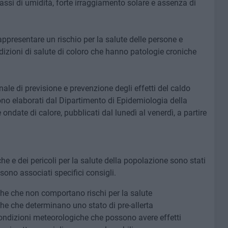
assi di umidità, forte irraggiamento solare e assenza di
presentare un rischio per la salute delle persone e
zioni di salute di coloro che hanno patologie croniche
ale di previsione e prevenzione degli effetti del caldo
sono elaborati dal Dipartimento di Epidemiologia della
e ondate di calore, pubblicati dal lunedì al venerdì, a partire
e e dei pericoli per la salute della popolazione sono stati
i sono associati specifici consigli.
che che non comportano rischi per la salute
che che determinano uno stato di pre-allerta
condizioni meteorologiche che possono avere effetti