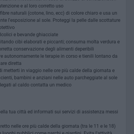
utenzione e al loro corretto uso
ibre naturali (cotone, lino, ecc) di colore chiaro e usa un
nte l'esposizione al sole. Proteggi la pelle dalle scottature
otettivo
lcolici e bevande ghiacciate
itando cibi elaborati e piccanti; consuma molta verdura e
orretta conservazione degli alimenti deperibili
 autonomamente le terapie in corso e tienili lontano da
are diretta
i metterti in viaggio nelle ore più calde della giornata e
cienti, bambini e anziani nelle auto parcheggiate al sole
 legati al caldo contatta un medico
ella tua città ed informati sui servizi di assistenza messi
iretto nelle ore più calde della giornata (tra le 11 e le 18)
n luoghi pubblici come parchi e giardini. Evita l'attività