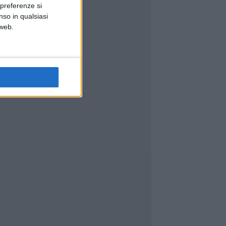
 preferenze si
nso in qualsiasi
 web.