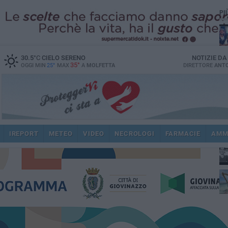
PI
30.5
°C
CIELO SERENO
NOTIZIE D
35°
OGGI MIN
25°
MAX
A
MOLFETTA
DIRETTORE
ANTO
fam
pub
IREPORT
METEO
VIDEO
NECROLOGI
FARMACIE
AMM
fat
int