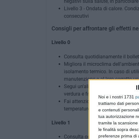
negativi sulla salute, in particolar
Livello 3 - Ondata di calore. Condi
consecutivi
Consigli per affrontare gli effetti n
Livello 0
Consulta quotidianamente il bollett
Migliora il microclima dell'ambien
isolamento termico. In caso di utili
manutenzione e al loro corretto us
Segui un'alimentazione leggera, ev
I
verdura e frutta fresca
Noi e i nostri 1731
p
Fai attenzione alla corretta conser
trattiamo dati person
temperature possono favorire la pr
e contenuti personali
tua autorizzazione no
Livello 1
tramite la scansione 
le finalità sopra des
preferenze prima di 
Consulta ogni giorno il bollettino d