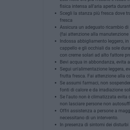
fisica intensa all'aria aperta durant
Scegli la stanza più fresca dove t
fresca
Assicura un adeguato ricambio di a
(fai attenzione alla manutenzione d
Indossa abbigliamento leggero, in f
cappello e gli occhiali da sole dura
con creme solari ad alto fattore pr
Bevi acqua in abbondanza, evita a
Segui un'alimentazione leggera, ev
frutta fresca. Fai attenzione alla c
Se assumi farmaci, non sospendere
fonti di calore e da irradiazione sol
Se l'auto non è climatizzata evita d
non lasciare persone non autosuffi
Offri assistenza a persone a maggi
necessitano di un intervento.
In presenza di sintomi dei disturbi