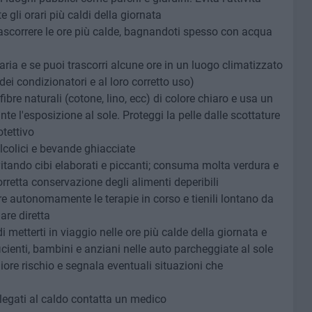
e gli orari più caldi della giornata
rascorrere le ore più calde, bagnandoti spesso con acqua
ria e se puoi trascorri alcune ore in un luogo climatizzato
ei condizionatori e al loro corretto uso)
ibre naturali (cotone, lino, ecc) di colore chiaro e usa un
nte l'esposizione al sole. Proteggi la pelle dalle scottature
otettivo
lcolici e bevande ghiacciate
itando cibi elaborati e piccanti; consuma molta verdura e
orretta conservazione degli alimenti deperibili
 autonomamente le terapie in corso e tienili lontano da
are diretta
i metterti in viaggio nelle ore più calde della giornata e
cienti, bambini e anziani nelle auto parcheggiate al sole
ore rischio e segnala eventuali situazioni che
 legati al caldo contatta un medico