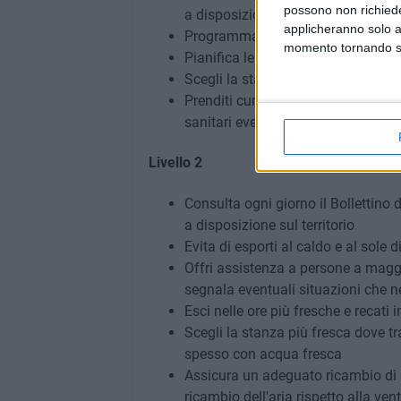
possono non richieder
a disposizione sul territorio
applicheranno solo a
Programma i viaggi informandoti su
momento tornando su 
Pianifica le scorte di acqua, cibo e
Scegli la stanza più fresca dove tr
Prenditi cura di parenti o vicini di
sanitari eventuali situazioni che n
Livello 2
Consulta ogni giorno il Bollettino d
a disposizione sul territorio
Evita di esporti al caldo e al sole d
Offri assistenza a persone a maggi
segnala eventuali situazioni che n
Esci nelle ore più fresche e recati 
Scegli la stanza più fresca dove tr
spesso con acqua fresca
Assicura un adeguato ricambio di a
ricambio dell'aria rispetto alla ven