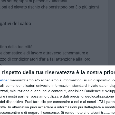
e nei sottogruppi di persone vulnerabili
zioni ad elevato rischio che persistono per 3 o più giorni
egativi del caldo
ino della tua città
te domestico e di lavoro attraverso schermature e
zzo di condizionatori d'aria fai attenzione alla loro
o
itando i cibi elaborati e piccanti e consumando molta
l rispetto della tua riservatezza è la nostra prior
artner
memorizziamo e/o accediamo a informazioni su un dispositivo, c
vazione degli alimenti deperibili perché elevate
ali, come identificatori univoci e informazioni standard inviate da un di
oliferazione di germi patogeni
zzati, misurazione di annunci e contenuti, analisi dell'audience e svilupp
i e i nostri partner possiamo utilizzare dati precisi di geolocalizzazione 
del dispositivo. Puoi fare clic per consentire a noi e ai nostri 1731 partn
critte. In alternativa puoi accedere a informazioni più dettagliate e modif
acconsentire o di negare il consenso.
Si rende noto che alcuni trattamen
ella tua città ed informati sui servizi di assistenza messi