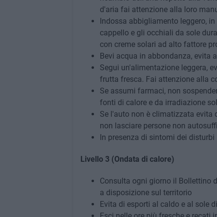
d'aria fai attenzione alla loro man
Indossa abbigliamento leggero, in f
cappello e gli occhiali da sole dura
con creme solari ad alto fattore pr
Bevi acqua in abbondanza, evita a
Segui un'alimentazione leggera, ev
frutta fresca. Fai attenzione alla c
Se assumi farmaci, non sospendere
fonti di calore e da irradiazione sol
Se l'auto non è climatizzata evita d
non lasciare persone non autosuffi
In presenza di sintomi dei disturbi
Livello 3 (Ondata di calore)
Consulta ogni giorno il Bollettino d
a disposizione sul territorio
Evita di esporti al caldo e al sole d
Esci nelle ore più fresche e recati i