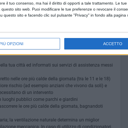
e il tuo consenso, ma hai il diritto di opporti a tale trattamento. Le tue
 questo sito web. Puoi modificare le tue preferenze o revocare il conse
lle previsioni nel luogo di destinazione
questo sito e facendo clic sul pulsante "Privacy" in fondo alla pagina
 medicinali.
ascorrere le ore più calde della giornata
 casa anziani che vivono soli e segnala ai servizi socio-
ecessitano di un intervento.
PIÙ OPZIONI
ACCETTO
ella tua città ed informati sui servizi di assistenza messi
iretto nelle ore più calde della giornata (tra le 11 e le 18)
ore rischio (ad esempio anziani che vivono da soli) e
ecessitano di un intervento
in luoghi pubblici come parchi e giardini
ascorrere le ore più calde della giornata, bagnandoti
ria; la ventilazione naturale determina un miglior
tilazione meccanica. In caso di utilizzo di condizionatori