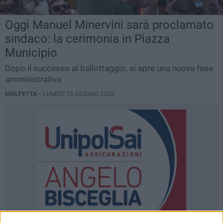
Oggi Manuel Minervini sarà proclamato
sindaco: la cerimonia in Piazza
Municipio
Dopo il successo al ballottaggio, si apre una nuova fase
amministrativa
MOLFETTA -
LUNEDÌ 15 GIUGNO 2026