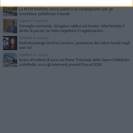
SABATO 1 AGOSTO
La MTM Molfetta cerca autisti e accompagnatori per gli
scuolabus: pubblicato il bando
SABATO 1 AGOSTO
Consiglio comunale, Siragusa replica ad Amato: «Mai limitato il
diritto di parola, ho fatto rispettare il regolamento»
VENERDÌ 31 LUGLIO
Molfetta piange Onofrio Carlucci, promessa del calcio locale negli
anni '60
VENERDÌ 31 LUGLIO
Quasi 40 milioni di euro nel Piano Triennale delle Opere Pubbliche
a Molfetta: ecco gli interventi previsti fino al 2028