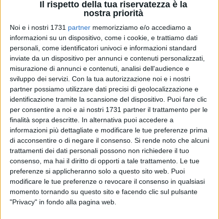
Il rispetto della tua riservatezza è la
nostra priorità
Noi e i nostri 1731
partner
memorizziamo e/o accediamo a
informazioni su un dispositivo, come i cookie, e trattiamo dati
personali, come identificatori univoci e informazioni standard
inviate da un dispositivo per annunci e contenuti personalizzati,
misurazione di annunci e contenuti, analisi dell'audience e
Oggi alle ore 18, in Piazza Municipio, Manuel Minervini sarà
sviluppo dei servizi.
Con la tua autorizzazione noi e i nostri
proclamato ufficialmente sindaco della città, dando così
partner possiamo utilizzare dati precisi di geolocalizzazione e
inizio al suo mandato amministrativo dopo il successo
identificazione tramite la scansione del dispositivo. Puoi fare clic
ottenuto al ballottaggio dell'8 giugno. Nel corso della
per consentire a noi e ai nostri 1731 partner il trattamento per le
cerimonia pubblica, Minervini indosserà per la prima volta la
finalità sopra descritte. In alternativa puoi accedere a
fascia tricolore, simbolo dell'incarico affidatogli dagli elettori.
informazioni più dettagliate e modificare le tue preferenze prima
Un passaggio istituzionale che arriva al termine di una
di acconsentire o di negare il consenso.
Si rende noto che alcuni
trattamenti dei dati personali possono non richiedere il tuo
campagna elettorale conclusasi con una netta affermazione
consenso, ma hai il diritto di opporti a tale trattamento. Le tue
del candidato del centrosinistra, capace di conquistare il
preferenze si applicheranno solo a questo sito web. Puoi
67,47% dei consensi contro il 32,53% ottenuto dal candidato
modificare le tue preferenze o revocare il consenso in qualsiasi
del centrodestra Pietro Mastropasqua.
momento tornando su questo sito e facendo clic sul pulsante
"Privacy" in fondo alla pagina web.
Il risultato emerso dalle urne rappresenta una delle vittorie