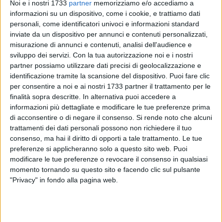
Noi e i nostri 1733
partner
memorizziamo e/o accediamo a
informazioni su un dispositivo, come i cookie, e trattiamo dati
personali, come identificatori univoci e informazioni standard
38
inviate da un dispositivo per annunci e contenuti personalizzati,
misurazione di annunci e contenuti, analisi dell'audience e
sviluppo dei servizi.
Con la tua autorizzazione noi e i nostri
partner possiamo utilizzare dati precisi di geolocalizzazione e
La nuova Giunta regionale pugliese, espressione dell'area
identificazione tramite la scansione del dispositivo. Puoi fare clic
politica riconducibile ad Antonio Decaro, va
per consentire a noi e ai nostri 1733 partner il trattamento per le
progressivamente delineandosi. Tra conferme e nodi ancora
finalità sopra descritte. In alternativa puoi accedere a
informazioni più dettagliate e modificare le tue preferenze prima
da sciogliere, uno dei nomi che emerge con maggiore forza è
di acconsentire o di negare il consenso.
Si rende noto che alcuni
quello di Saverio Tammacco, protagonista di un risultato
trattamenti dei dati personali possono non richiedere il tuo
elettorale di primo piano.
consenso, ma hai il diritto di opporti a tale trattamento. Le tue
preferenze si applicheranno solo a questo sito web. Puoi
Tammacco, con 11.301 preferenze nell'ultima tornata di voto
modificare le tue preferenze o revocare il consenso in qualsiasi
regionale, è risultato il candidato più votato della lista "Per la
momento tornando su questo sito e facendo clic sul pulsante
Puglia", a sostegno della candidatura di Decaro, un dato che
"Privacy" in fondo alla pagina web.
ne rafforza il peso politico all'interno della maggioranza e lo
colloca al centro delle valutazioni per il nuovo assetto
istituzionale.