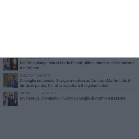
MERCOLEDÌ 5 AGOSTO
Molfetta commossa per la scomparsa di Michele Cilardi: il ricordo
degli amici
GIOVEDÌ 6 AGOSTO
Marittimo molfettese muore a bordo di un peschereccio al largo
del Gargano
SABATO 1 AGOSTO
La MTM Molfetta cerca autisti e accompagnatori per gli
scuolabus: pubblicato il bando
GIOVEDÌ 6 AGOSTO
Molfetta piange Marta Maria Pisani, ultima maestra della sartoria
molfettese
SABATO 1 AGOSTO
Consiglio comunale, Siragusa replica ad Amato: «Mai limitato il
diritto di parola, ho fatto rispettare il regolamento»
MERCOLEDÌ 5 AGOSTO
Multiservizi, nominato il nuovo Consiglio di Amministrazione