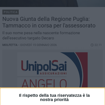
POLITICA
Nuova Giunta della Regione Puglia:
Tammacco in corsa per l'assessorato
Il suo nome pesa nella nascente formazione
dell’esecutivo targato Decaro
MOLFETTA -
GIOVEDÌ 15 GENNAIO 2026
22.11
Il rispetto della tua riservatezza è la
nostra priorità