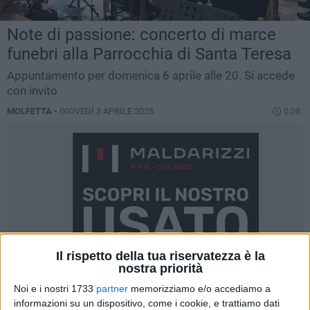
Note di passione: concerto di marce
funebri alla Parrocchia di Santa Teresa
Appuntamento per domenica 6 aprile alle 20. Si accede
con invito
MOLFETTA -
GIOVEDÌ 3 APRILE 2025
0.08
Il rispetto della tua riservatezza è la
nostra priorità
Noi e i nostri 1733
partner
memorizziamo e/o accediamo a
informazioni su un dispositivo, come i cookie, e trattiamo dati