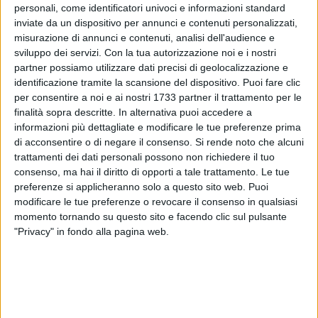
personali, come identificatori univoci e informazioni standard
inviate da un dispositivo per annunci e contenuti personalizzati,
18
misurazione di annunci e contenuti, analisi dell'audience e
sviluppo dei servizi.
Con la tua autorizzazione noi e i nostri
partner possiamo utilizzare dati precisi di geolocalizzazione e
La comunità parrocchiale di Santa Teresa e la Confraternita
identificazione tramite la scansione del dispositivo. Puoi fare clic
per consentire a noi e ai nostri 1733 partner il trattamento per le
di Maria SS.ma di Loreto organizzano un Concerto di Marce
finalità sopra descritte. In alternativa puoi accedere a
Funebri, eseguito dal Gran Complesso Bandistico "Santa
informazioni più dettagliate e modificare le tue preferenze prima
Cecilia" Città di Molfetta, diretto dal Maestro Prof. Pasquale
di acconsentire o di negare il consenso.
Si rende noto che alcuni
Turturro.
trattamenti dei dati personali possono non richiedere il tuo
consenso, ma hai il diritto di opporti a tale trattamento. Le tue
Appuntamento per domenica 6 aprile alle 20 presso la
preferenze si applicheranno solo a questo sito web. Puoi
Parrocchia Santa Teresa di Molfetta.
modificare le tue preferenze o revocare il consenso in qualsiasi
momento tornando su questo sito e facendo clic sul pulsante
"Privacy" in fondo alla pagina web.
Programma:
• Ai funerali di A. Manzoni – A. Ponchielli
• Simon Boccanegra – G. Verdi
• La Maledetta – G. Petrucci
• Mamma – L. Rizzola