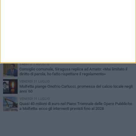
PIÙ LETTI QUESTA SETTIMANA
MERCOLEDÌ 5 AGOSTO
Molfetta commossa per la scomparsa di Michele Cilardi: il ricordo
degli amici
VENERDÌ 31 LUGLIO
TARI 2026, il Sindaco anticipa gli aumenti: «Bonus e sconti per
limitare l'impatto sulle famiglie»
SABATO 1 AGOSTO
La MTM Molfetta cerca autisti e accompagnatori per gli
scuolabus: pubblicato il bando
SABATO 1 AGOSTO
Consiglio comunale, Siragusa replica ad Amato: «Mai limitato il
diritto di parola, ho fatto rispettare il regolamento»
VENERDÌ 31 LUGLIO
Molfetta piange Onofrio Carlucci, promessa del calcio locale negli
anni '60
VENERDÌ 31 LUGLIO
Quasi 40 milioni di euro nel Piano Triennale delle Opere Pubbliche
a Molfetta: ecco gli interventi previsti fino al 2028