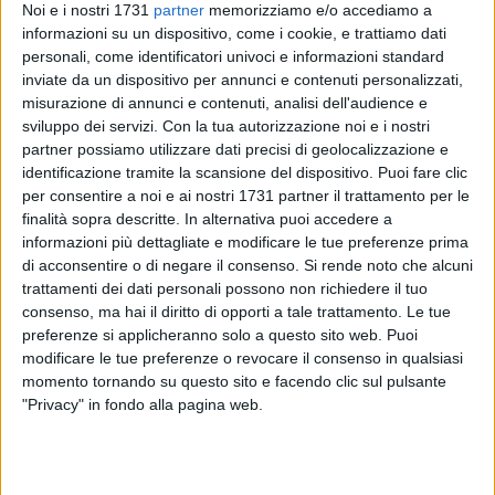
Noi e i nostri 1731
partner
memorizziamo e/o accediamo a
informazioni su un dispositivo, come i cookie, e trattiamo dati
18
personali, come identificatori univoci e informazioni standard
inviate da un dispositivo per annunci e contenuti personalizzati,
misurazione di annunci e contenuti, analisi dell'audience e
MTM Srl – Mobilità e Trasporti Molfetta informa gli utenti
sviluppo dei servizi.
Con la tua autorizzazione noi e i nostri
partner possiamo utilizzare dati precisi di geolocalizzazione e
che, in queste ore, sta circolando sui social media e tramite
identificazione tramite la scansione del dispositivo. Puoi fare clic
messaggi WhatsApp una notizia completamente falsa
per consentire a noi e ai nostri 1731 partner il trattamento per le
riguardante una presunta promozione che offrirebbe sei
finalità sopra descritte. In alternativa puoi accedere a
mesi gratuiti di abbonamento ai servizi di trasporto pubblico
informazioni più dettagliate e modificare le tue preferenze prima
MTM, a fronte dell'acquisto di una card.
di acconsentire o di negare il consenso.
Si rende noto che alcuni
trattamenti dei dati personali possono non richiedere il tuo
«Si tratta di un'informazione priva di qualsiasi fondamento»
consenso, ma hai il diritto di opporti a tale trattamento. Le tue
preferenze si applicheranno solo a questo sito web. Puoi
– dichiara l'azienda – «e non corrisponde in alcun modo a
modificare le tue preferenze o revocare il consenso in qualsiasi
iniziative effettivamente promosse da MTM Molfetta».
momento tornando su questo sito e facendo clic sul pulsante
L'azienda ha già provveduto a segnalare la pagina
"Privacy" in fondo alla pagina web.
responsabile della diffusione della notizia a Facebook e sta
valutando l'adozione di opportune azioni legali a tutela della
propria immagine e degli utenti.