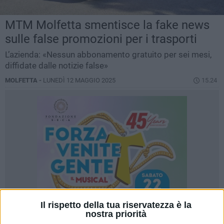
MTM Molfetta smentisce la fake news
sulle false promozioni per i trasporti
L’azienda: «Nessun abbonamento gratuito per sei mesi,
diffidate dalle notizie false»
MOLFETTA -
LUNEDÌ 12 MAGGIO 2025
15.24
Il rispetto della tua riservatezza è la
nostra priorità