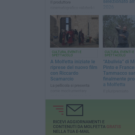
selezionato all
Il produttore
2026
cinematografico valuterà i
cortometraggi in concorso
L'opera sarà proiet
nella nona edizione della
all'Italian Contemp
rassegna
Festival di Toronto, 
importante festival
cinema italiano fuo
confini nazionali
CULTURA, EVENTI E
CULTURA, EVENTI E
SPETTACOLO
SPETTACOLO
A Molfetta iniziate le
“Abulivia” di M
riprese del nuovo film
Pinto e France
con Riccardo
Tammacco sa
Scamarcio
finalmente pro
a Molfetta
La pellicola si presenta
come mockumentary
Il pluripremiato
dedicata a Federico II di
cortometraggio sul
Svevia
raccolta delle oliv
presentato domani
RICEVI AGGIORNAMENTI E
CONTENUTI DA MOLFETTA
GRATIS
NELLA TUA E-MAIL