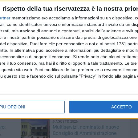
l rispetto della tua riservatezza è la nostra prior
artner
memorizziamo e/o accediamo a informazioni su un dispositivo, c
nista di questa fase di riprese. I
ciak
si stanno
ali, come identificatori univoci e informazioni standard inviate da un di
 suggestivo scenario di
Castel del Monte
, anche a
Bari
,
zzati, misurazione di annunci e contenuti, analisi dell'audience e svilupp
ivamente la produzione si sposterà in Basilicata
i e i nostri partner possiamo utilizzare dati precisi di geolocalizzazione 
 Monticchio) per poi concludersi a Palermo.
del dispositivo. Puoi fare clic per consentire a noi e ai nostri 1731 partn
critte. In alternativa puoi accedere a informazioni più dettagliate e modif
girata a dicembre 2025 in altri luoghi chiave della
acconsentire o di negare il consenso.
Si rende noto che alcuni trattamen
tale di Federico II) e Napoli (dove fondò l'Università nel
e il tuo consenso, ma hai il diritto di opporti a tale trattamento. Le tue
 questo sito web. Puoi modificare le tue preferenze o revocare il conse
questo sito e facendo clic sul pulsante "Privacy" in fondo alla pagina
tifico e istituzionale di
Apulia Film Commission, Lucana
stero della Cultura.
PIÙ OPZIONI
ACCETTO
5 AGOSTO 2026
ro:
Multiservizi, nominato il nuovo
,
Consiglio di Amministrazione