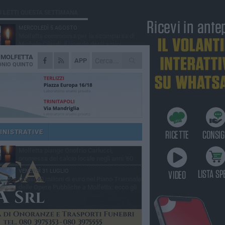
Ù LETTI QUESTA SETTIMANA
MERCOLEDÌ 5 AGOSTO
Molfetta commossa per la scomparsa di
Michele Cilardi: il ricordo degli amici
A
MOLFETTA
VENERDÌ 31 LUGLIO
APP
TARI 2026, il Sindaco anticipa gli aumenti:
NIO QUINTO
«Bonus e sconti per limitare l'impatto sulle
iglie»
SABATO 1 AGOSTO
La MTM Molfetta cerca autisti e
accompagnatori per gli scuolabus:
blicato il bando
SABATO 1 AGOSTO
Consiglio comunale, Siragusa replica ad
Amato: «Mai limitato il diritto di parola, ho
INISTRATIVE
to rispettare il regolamento»
VENERDÌ 31 LUGLIO
Molfetta piange Onofrio Carlucci,
promessa del calcio locale negli anni '60
VENERDÌ 31 LUGLIO
Quasi 40 milioni di euro nel Piano Triennale
delle Opere Pubbliche a Molfetta: ecco gli
erventi previsti fino al 2028