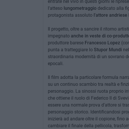
entrate nel vivo in questi giorni le ripre
l'atteso
lungometraggio
dedicato alla fi
protagonista assoluto
l'attore andriese
Il progetto, oltre a sancire il ritorno artis
impegnato
anche in veste di co-produtt
produttore barese
Francesco Lopez
(co
punta a tratteggiare lo
Stupor Mundi
ne
straordinaria modernità di un sovrano de
epocali.
Il film adotta la particolare formula narr
su un continuo scambio tra realtà e finzi
personaggio. La sinossi ruota proprio int
che ottiene il ruolo di Federico II di Sv
essere una normale prova d'attore si tra
personaggio storico. Identificandosi prog
inizierà ad andare oltre il copione, fino 
cambiare il finale della pellicola, trasfo