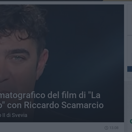
matografico del film di "La
o" con Riccardo Scamarcio
 II di Svevia
13.08