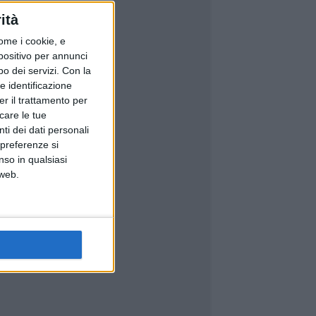
ità
ome i cookie, e
spositivo per annunci
o dei servizi.
Con la
e identificazione
er il trattamento per
icare le tue
ti dei dati personali
 preferenze si
nso in qualsiasi
 web.