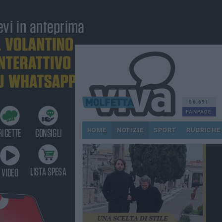
56.691
FANPAGE
HOME
NOTIZIE
SPORT
RUBRICHE