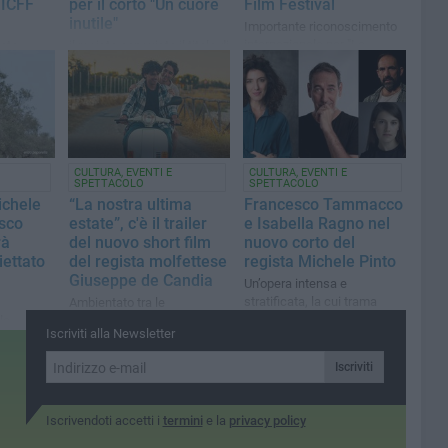
'ICFF
per il corto "Un cuore
Film Festival
inutile"
Importante riconoscimento
internazionale per "La
tata
il regista conquista il titolo di
Mister"
orary Film
Miglior Film Studentesco al
il più
Ponza Film Festival e
 del
approda all'Amura
ri dai
International Film Festival
CULTURA, EVENTI E
CULTURA, EVENTI E
SPETTACOLO
SPETTACOLO
ichele
“La nostra ultima
Francesco Tammacco
sco
estate”, c'è il trailer
e Isabella Ragno nel
rà
del nuovo short film
nuovo corto del
iettato
del regista molfettese
regista Michele Pinto
Giuseppe de Candia
Un’opera intensa e
stratificata, la cui trama
Ambientato tra le
resta top secret in attesa
la
suggestive atmosfere della
Iscriviti alla Newsletter
del debutto
e sarà
Puglia, lascia intravedere
un’estetica delicata e
Iscriviti
autentica
Iscrivendoti accetti i
termini
e la
privacy policy