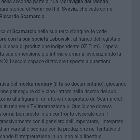
se della seconda parte di
"La Meraviglia del Mondo",
gura storica di
Federico II di Svevia,
che vede come
 Riccardo Scamarcio
.
tico di
Scamarcio
nella sua terra d'origine, lo vede
ore con la sua società Lebowski,
al fianco del regista e
n la casa di produzione indipendente OZ Film). L'opera
lla sua dimensione più intima e umana, evidenziando la
l XIII secolo capace di trovare risposte a questioni
ativa del
mockumentary
(il falso documentario), giocando
one per seguire da vicino l'attore nella ricerca del suo
orno alla figura di un attore (interpretato da Scamarcio)
evia in una serie TV internazionale. Quella che doveva
sforma ben presto in un confronto viscerale con il
ressivamente con il pensiero dell'Imperatore, l'interprete
ad arrivare allo scontro con la produzione nel tentativo di
rmando l'interpretazione in un inno alla libertà e