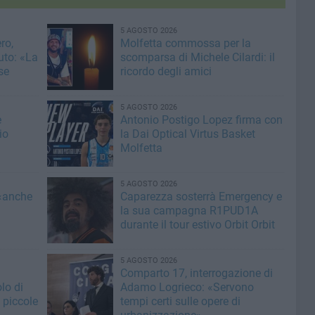
5 AGOSTO 2026
ro,
Molfetta commossa per la
uto: «La
scomparsa di Michele Cilardi: il
se
ricordo degli amici
5 AGOSTO 2026
e
Antonio Postigo Lopez firma con
io
la Dai Optical Virtus Basket
Molfetta
5 AGOSTO 2026
 «anche
Caparezza sosterrà Emergency e
la sua campagna R1PUD1A
durante il tour estivo Orbit Orbit
5 AGOSTO 2026
Comparto 17, interrogazione di
lo di
Adamo Logrieco: «Servono
 piccole
tempi certi sulle opere di