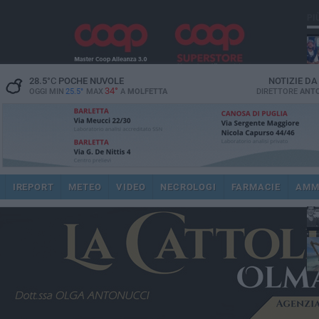
PI
28.5
°C
POCHE NUVOLE
NOTIZIE D
34°
OGGI MIN
25.5°
MAX
A
MOLFETTA
DIRETTORE
ANTO
fam
pub
IREPORT
METEO
VIDEO
NECROLOGI
FARMACIE
AMM
fat
int