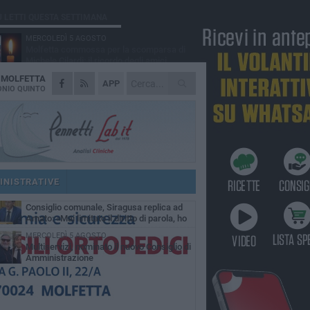
Ù LETTI QUESTA SETTIMANA
MERCOLEDÌ 5 AGOSTO
Molfetta commossa per la scomparsa di
Michele Cilardi: il ricordo degli amici
A
MOLFETTA
GIOVEDÌ 6 AGOSTO
APP
Marittimo molfettese muore a bordo di un
NIO QUINTO
peschereccio al largo del Gargano
SABATO 1 AGOSTO
La MTM Molfetta cerca autisti e
accompagnatori per gli scuolabus:
blicato il bando
GIOVEDÌ 6 AGOSTO
Molfetta piange Marta Maria Pisani, ultima
maestra della sartoria molfettese
INISTRATIVE
SABATO 1 AGOSTO
Consiglio comunale, Siragusa replica ad
Amato: «Mai limitato il diritto di parola, ho
to rispettare il regolamento»
MERCOLEDÌ 5 AGOSTO
Multiservizi, nominato il nuovo Consiglio di
Amministrazione