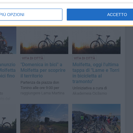
PIÙ OPZIONI
ACCETTO
VITA DI CITTÀ
VITA DI CITTÀ
anunzio
"Domenica in bici" a
Molfetta, oggi l'ultima
olfetta
Molfetta per scoprire
tappa di "Lame e Torri
ici fino
il territorio
in bicicletta al
tramonto"
Partenza da piazza don
Tonino alle ore 9:00 per
Un'iniziativa a cura di
raggiungere Lama Martina
to
Akademeia Ciclismo
to dal
lfetta con
lfetta