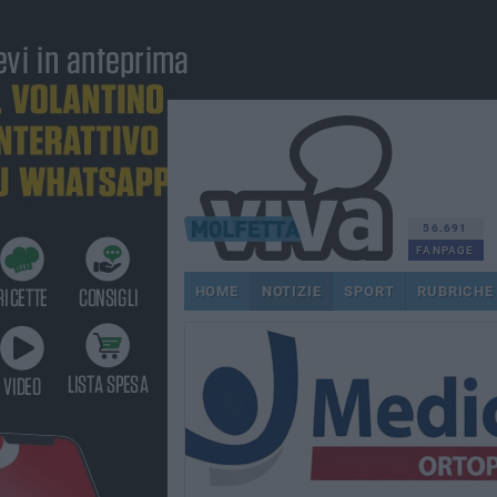
56.691
FANPAGE
HOME
NOTIZIE
SPORT
RUBRICHE