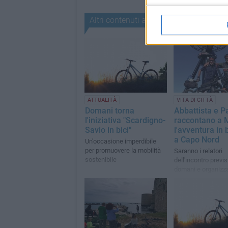
Altri contenuti a tema
ATTUALITÀ
VITA DI CITTÀ
Domani torna
Abbattista e P
l'iniziativa "Scardigno-
raccontano a M
Savio in bici"
l'avventura in b
a Capo Nord
Un'occasione imperdibile
per promuovere la mobilità
Saranno i relatori
sostenibile
dell'incontro previs
domani e organizza
Panathlon Club Mo
l'ASD Velo Club Mo