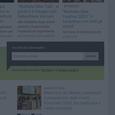
 ed
"Molfetta Bike Talk", si
ATTUALITÀ
co in
parte il 6 maggio con
"Molfetta Bike
tetture
Sebastiano Venneri
Festival 2023": il
tta
cartellone con tutti gli
Alla Cittadella degli Artisti
eventi
parlerà il responsabile
 previsto
nazionale di Legambiente
azione per
Un mese di attività gratuite
per turismo e innovazione
hilometri
sostenute
dall'amministrazione
comunale
Iscriviti alla Newsletter
Iscriviti
Iscrivendoti accetti i
termini
e la
privacy policy
6 AGOSTO 2026
dio:
Madonna dei Martiri, presentato
o di
il programma della Festa
Patronale 2026: tra tradizione e
nuove iniziative