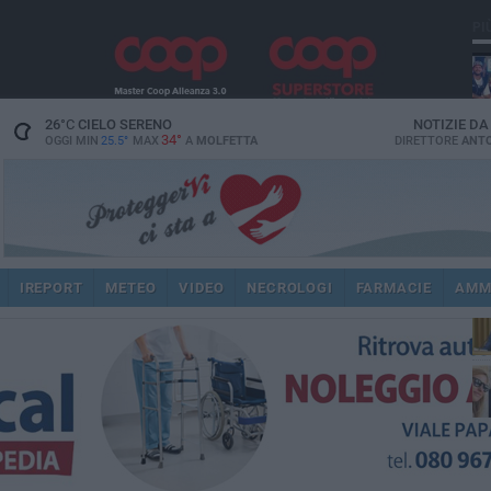
PI
26
°C
CIELO SERENO
NOTIZIE D
34°
OGGI MIN
25.5°
MAX
A
MOLFETTA
DIRETTORE
ANTO
pub
IREPORT
METEO
VIDEO
NECROLOGI
FARMACIE
AMM
fat