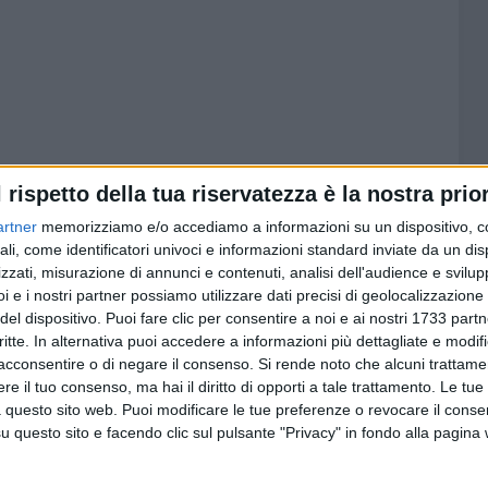
l rispetto della tua riservatezza è la nostra prior
artner
memorizziamo e/o accediamo a informazioni su un dispositivo, c
ali, come identificatori univoci e informazioni standard inviate da un di
6 AGOSTO 2026
zzati, misurazione di annunci e contenuti, analisi dell'audience e svilupp
ore a
Molfetta piange Marta Maria
i e i nostri partner possiamo utilizzare dati precisi di geolocalizzazione 
al largo
Pisani, ultima maestra della
del dispositivo. Puoi fare clic per consentire a noi e ai nostri 1733 partn
sartoria molfettese
critte. In alternativa puoi accedere a informazioni più dettagliate e modif
acconsentire o di negare il consenso.
Si rende noto che alcuni trattamen
e il tuo consenso, ma hai il diritto di opporti a tale trattamento. Le tue
 questo sito web. Puoi modificare le tue preferenze o revocare il conse
questo sito e facendo clic sul pulsante "Privacy" in fondo alla pagina