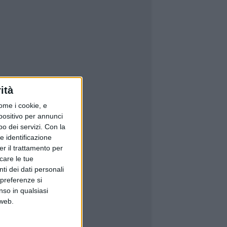
ità
ome i cookie, e
spositivo per annunci
o dei servizi.
Con la
e identificazione
er il trattamento per
icare le tue
ti dei dati personali
 preferenze si
nso in qualsiasi
 web.