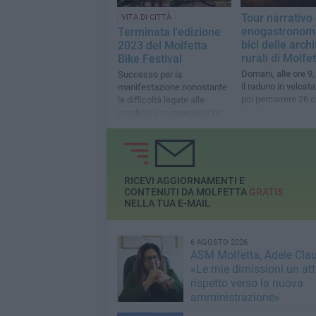
Tour narrativo
VITA DI CITTÀ
enogastronomi
Terminata l'edizione
bici delle archi
2023 del Molfetta
rurali di Molfe
Bike Festival
Domani, alle ore 9,
Successo per la
il raduno in velost
manifestazione nonostante
poi percorrere 26 c
le difficoltà legate alle
condizioni meteorologiche
RICEVI AGGIORNAMENTI E
CONTENUTI DA MOLFETTA
GRATIS
NELLA TUA E-MAIL
6 AGOSTO 2026
ASM Molfetta, Adele Clau
«Le mie dimissioni un att
rispetto verso la nuova
amministrazione»