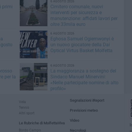
6 AGOSTO 2026
i primi
Cimitero comunale, nuovi
interventi per sicurezza e
manutenzione: affidati lavori per
oltre 33mila euro
6 AGOSTO 2026
la
Eghosa Samuel Ogiemwonyi è
agosto
un nuovo giocatore della Dai
Optical Virtus Basket Molfetta
6 AGOSTO 2026
orosso
La maggioranza a sostegno del
e per la
Sindaco Manuel Minervini:
«Nelle partecipate nomine di alto
profilo»
Segnalazioni iReport
Vela
Tennis
Previsioni meteo
Altri sport
Video
Le Rubriche di MolfettaViva
I
Bordo Campo
Necrologi
R