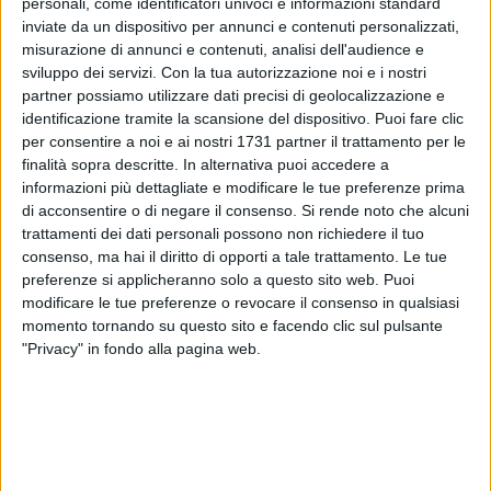
personali, come identificatori univoci e informazioni standard
inviate da un dispositivo per annunci e contenuti personalizzati,
misurazione di annunci e contenuti, analisi dell'audience e
sviluppo dei servizi.
Con la tua autorizzazione noi e i nostri
partner possiamo utilizzare dati precisi di geolocalizzazione e
identificazione tramite la scansione del dispositivo. Puoi fare clic
per consentire a noi e ai nostri 1731 partner il trattamento per le
Il segretario nazionale di Avanti Psi, Enzo Maraio, sarà
finalità sopra descritte. In alternativa puoi accedere a
venerdì 8 maggio in Puglia per due appuntamenti politici tra
informazioni più dettagliate e modificare le tue preferenze prima
BAT e area metropolitana di Bari.
di acconsentire o di negare il consenso.
Si rende noto che alcuni
trattamenti dei dati personali possono non richiedere il tuo
A Trani, Maraio parteciperà a un incontro con il candidato
consenso, ma hai il diritto di opporti a tale trattamento. Le tue
preferenze si applicheranno solo a questo sito web. Puoi
sindaco Giacomo Marinaro presso la sede Avanti PSI
modificare le tue preferenze o revocare il consenso in qualsiasi
"Antonio Cirillo", in via Umberto 98. All'iniziativa interverranno
momento tornando su questo sito e facendo clic sul pulsante
anche Luigi Iorio, Vincenzo Miranda, Nicola Cuccovillo e
"Privacy" in fondo alla pagina web.
Luigi Cirillo.
Successivamente il leader socialista si sposterà a Molfetta,
dove alle 20.00 incontrerà i cittadini nella Sala Finocchiaro
di Palazzo Ducale insieme al candidato sindaco Manuel