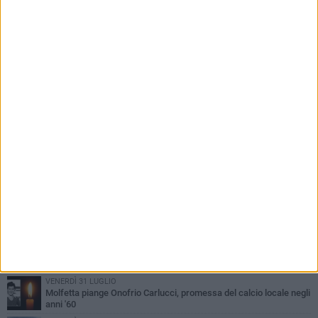
PIÙ LETTI QUESTA SETTIMANA
MERCOLEDÌ 5 AGOSTO
Molfetta commossa per la scomparsa di Michele Cilardi: il ricordo
degli amici
VENERDÌ 31 LUGLIO
TARI 2026, il Sindaco anticipa gli aumenti: «Bonus e sconti per
limitare l'impatto sulle famiglie»
SABATO 1 AGOSTO
La MTM Molfetta cerca autisti e accompagnatori per gli
scuolabus: pubblicato il bando
SABATO 1 AGOSTO
Consiglio comunale, Siragusa replica ad Amato: «Mai limitato il
diritto di parola, ho fatto rispettare il regolamento»
VENERDÌ 31 LUGLIO
Molfetta piange Onofrio Carlucci, promessa del calcio locale negli
anni '60