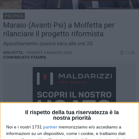
POLITICA
Maraio (Avanti Psi) a Molfetta per
rilanciare il progetto riformista
Appuntamento questa sera alle ore 20
MOLFETTA -
VENERDÌ 8 MAGGIO 2026
11.52
COMUNICATO STAMPA
Il rispetto della tua riservatezza è la
nostra priorità
Noi e i nostri 1731
partner
memorizziamo e/o accediamo a
informazioni su un dispositivo, come i cookie, e trattiamo dati