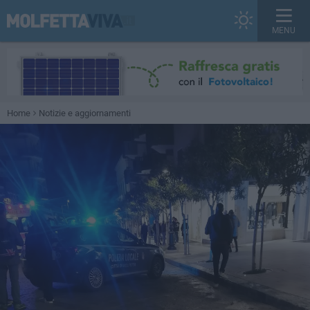
MENU
Home
Notizie e aggiornamenti