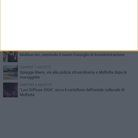
Molfetta commossa per la scomparsa di Michele Cilardi: il ricordo
degli amici
GIOVEDÌ 6 AGOSTO
Marittimo molfettese muore a bordo di un peschereccio al largo
del Gargano
GIOVEDÌ 6 AGOSTO
Molfetta piange Marta Maria Pisani, ultima maestra della sartoria
molfettese
MERCOLEDÌ 5 AGOSTO
Multiservizi, nominato il nuovo Consiglio di Amministrazione
VENERDÌ 7 AGOSTO
Spiagge libere, via alla pulizia straordinaria a Molfetta dopo le
mareggiate
MARTEDÌ 4 AGOSTO
"Luci Diffuse 2026", ecco il cartellone dell'estate culturale di
Molfetta