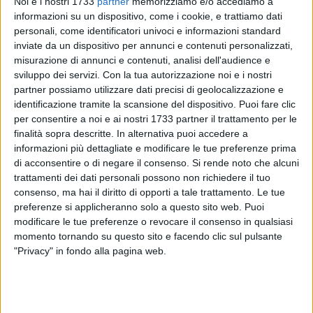
Noi e i nostri 1733
partner
memorizziamo e/o accediamo a
informazioni su un dispositivo, come i cookie, e trattiamo dati
personali, come identificatori univoci e informazioni standard
279
inviate da un dispositivo per annunci e contenuti personalizzati,
misurazione di annunci e contenuti, analisi dell'audience e
sviluppo dei servizi.
Con la tua autorizzazione noi e i nostri
Tutto sarebbe partito da un litigio, per poi arrivare addirittura
partner possiamo utilizzare dati precisi di geolocalizzazione e
all'aggressione: ci sono stati momenti concitati su Corso
identificazione tramite la scansione del dispositivo. Puoi fare clic
per consentire a noi e ai nostri 1733 partner il trattamento per le
Umberto attorno alle 19:30 di oggi, martedì 11 novembre,
finalità sopra descritte. In alternativa puoi accedere a
all'altezza dell'incrocio con via Palummo.
informazioni più dettagliate e modificare le tue preferenze prima
di acconsentire o di negare il consenso.
Si rende noto che alcuni
Secondo quanto emerso, le die persone coinvolte sarebbero
trattamenti dei dati personali possono non richiedere il tuo
fratello e sorella: non è chiaro il motivo dell'accesa
consenso, ma hai il diritto di opporti a tale trattamento. Le tue
discussione ma i toni si sarebbero fatti sempre più veementi
preferenze si applicheranno solo a questo sito web. Puoi
da parte dell'uomo che avrebbe strattonato la sorella.
modificare le tue preferenze o revocare il consenso in qualsiasi
momento tornando su questo sito e facendo clic sul pulsante
"Privacy" in fondo alla pagina web.
La donna, presa dallo stato di agitazione, avrebbe accusato
un malore: sul posto sono giunti i soccorsi sanitari e la
Polizia locale.