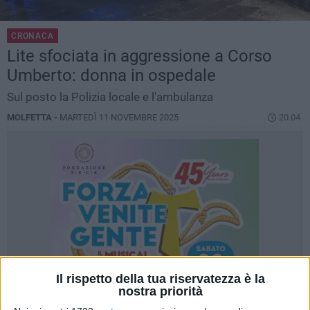
CRONACA
Lite sfociata in aggressione a Corso
Umberto: donna in ospedale
Sul posto la Polizia locale e l'ambulanza
MOLFETTA -
MARTEDÌ 11 NOVEMBRE 2025
20.04
Il rispetto della tua riservatezza è la
nostra priorità