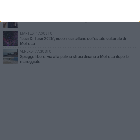
Molfetta piange Marta Maria Pisani, ultima maestra della sartoria
molfettese
MERCOLEDÌ 5 AGOSTO
Multiservizi, nominato il nuovo Consiglio di Amministrazione
MARTEDÌ 4 AGOSTO
"Luci Diffuse 2026", ecco il cartellone dell'estate culturale di
Molfetta
VENERDÌ 7 AGOSTO
Spiagge libere, via alla pulizia straordinaria a Molfetta dopo le
mareggiate