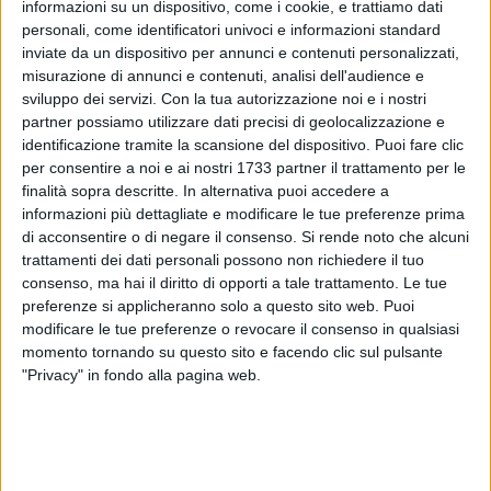
informazioni su un dispositivo, come i cookie, e trattiamo dati
personali, come identificatori univoci e informazioni standard
inviate da un dispositivo per annunci e contenuti personalizzati,
misurazione di annunci e contenuti, analisi dell'audience e
sviluppo dei servizi.
Con la tua autorizzazione noi e i nostri
partner possiamo utilizzare dati precisi di geolocalizzazione e
Si terrà in alcuni comuni della
provincia BAT (Andria,
identificazione tramite la scansione del dispositivo. Puoi fare clic
Barletta, Trani e Bisceglie)
, dal
23 al 26 giugno
prossimi, la
per consentire a noi e ai nostri 1733 partner il trattamento per le
maratona digitale
"Digithon"
, primo hackathon italiano per
finalità sopra descritte. In alternativa puoi accedere a
100 start up innovative.
informazioni più dettagliate e modificare le tue preferenze prima
di acconsentire o di negare il consenso.
Si rende noto che alcuni
trattamenti dei dati personali possono non richiedere il tuo
L'evento è organizzato dall'associazione biscegliese
consenso, ma hai il diritto di opporti a tale trattamento. Le tue
"Hackathon"
, promossa dal Presidente della Commissione
preferenze si applicheranno solo a questo sito web. Puoi
Bilancio della Camera, onorevole
Francesco Boccia
, con la
modificare le tue preferenze o revocare il consenso in qualsiasi
collaborazione di
Confindustria Bari-BAT
. Grazie a questa
momento tornando su questo sito e facendo clic sul pulsante
iniziativa, giungeranno in Puglia i dirigenti di grandi aziende
"Privacy" in fondo alla pagina web.
che si occupano di "economia digitale", da
Telecom a
Facebook, da Twitter a Google
.
Tra le
100 idee innovative
selezionate per questo