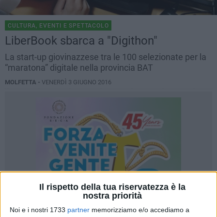
CULTURA, EVENTI E SPETTACOLO
LiberBook sbarca a "Digithon"
La start-up giovinazzese tra le 100 selezionate per la
“maratona” digitale nella provincia BAT
MOLFETTA -
VENERDÌ 3 GIUGNO 2016
Il rispetto della tua riservatezza è la
nostra priorità
Noi e i nostri 1733
partner
memorizziamo e/o accediamo a