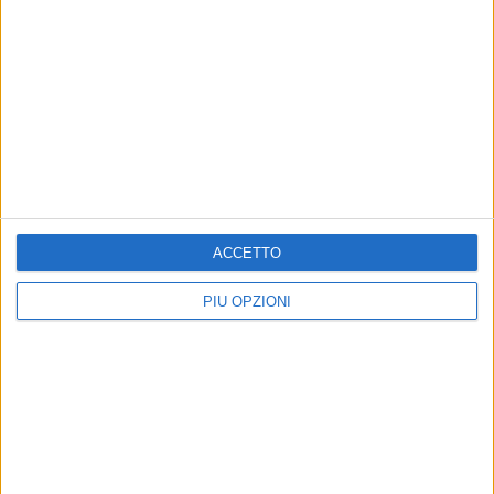
Altri contenuti a tema
ACCETTO
PIÙ OPZIONI
Testi pregiati disponibili
sulla piattaforma LiberBook
Tra di essi anche il Diario di Papa
Alessandro VI-Borgia