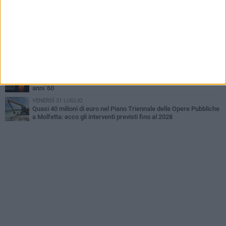
limitare l'impatto sulle famiglie»
SABATO 1 AGOSTO
La MTM Molfetta cerca autisti e accompagnatori per gli
scuolabus: pubblicato il bando
SABATO 1 AGOSTO
Consiglio comunale, Siragusa replica ad Amato: «Mai limitato il
diritto di parola, ho fatto rispettare il regolamento»
VENERDÌ 31 LUGLIO
Molfetta piange Onofrio Carlucci, promessa del calcio locale negli
anni '60
VENERDÌ 31 LUGLIO
Quasi 40 milioni di euro nel Piano Triennale delle Opere Pubbliche
a Molfetta: ecco gli interventi previsti fino al 2028