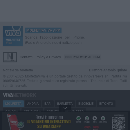
MOLFETTAVIVA APP
Scarica l'applicazione per iPhone,
iPad e Android e ricevi notizie push
Contatti
Policy e Privacy
GOCITY NEWS PLATFORM
Notizie da
Molfetta
Direttore
Antonio Quinto
© 2001-2026 MolfettaViva è un portale gestito da InnovaNews srl. Partita iva
08059640725. Testata giornalistica registrata presso il Tribunale di Trani. Tutti
i diritti riservati.
MOLFETTA
ANDRIA
BARI
BARLETTA
BISCEGLIE
BITONTO
CANOSA
CERIGNOLA
CORATO
GIOVINAZZO
MARGHERITA DI SAVOIA
MINERVINO
MODUGNO
PUGLIA
RUVO
SAN FERDINANDO
SPINAZZOLA
TERLIZZI
TRANI
TRINITAPOLI