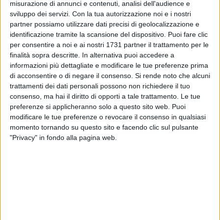
misurazione di annunci e contenuti, analisi dell'audience e
sviluppo dei servizi.
Con la tua autorizzazione noi e i nostri
partner possiamo utilizzare dati precisi di geolocalizzazione e
identificazione tramite la scansione del dispositivo. Puoi fare clic
per consentire a noi e ai nostri 1731 partner il trattamento per le
Per lavori in corso questa mattina è chiusa al transito parte
finalità sopra descritte. In alternativa puoi accedere a
di via Edoardo Germano.
informazioni più dettagliate e modificare le tue preferenze prima
La Polizia municipale sta deviando Il traffico veicolare in
di acconsentire o di negare il consenso.
Si rende noto che alcuni
entrata in via Fornari e in via Galileo Galilei.
trattamenti dei dati personali possono non richiedere il tuo
Quello in uscita viene deviato in via Massimo D'Azeglio.
consenso, ma hai il diritto di opporti a tale trattamento. Le tue
preferenze si applicheranno solo a questo sito web. Puoi
Ovviamente si segnalano rallentamenti e code.
modificare le tue preferenze o revocare il consenso in qualsiasi
momento tornando su questo sito e facendo clic sul pulsante
6 AGOSTO 2026
"Privacy" in fondo alla pagina web.
Molfetta piange Marta Maria Pisani, ultima
maestra della sartoria molfettese
6 AGOSTO 2026
ASM Molfetta, Adele Claudio: «Le mie
dimissioni un atto di rispetto verso la nuova
amministrazione»