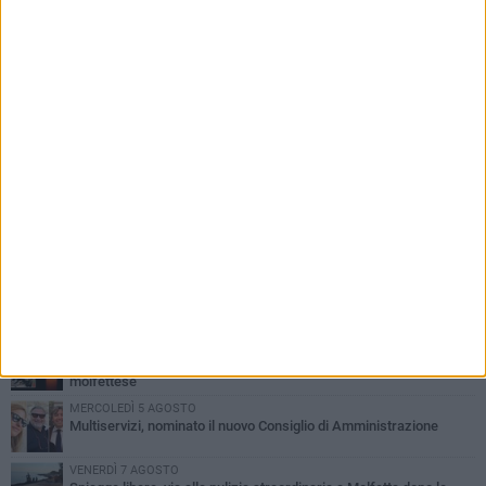
PIÙ LETTI QUESTA SETTIMANA
MERCOLEDÌ 5 AGOSTO
Molfetta commossa per la scomparsa di Michele Cilardi: il ricordo
degli amici
GIOVEDÌ 6 AGOSTO
Marittimo molfettese muore a bordo di un peschereccio al largo
del Gargano
GIOVEDÌ 6 AGOSTO
Molfetta piange Marta Maria Pisani, ultima maestra della sartoria
molfettese
MERCOLEDÌ 5 AGOSTO
Multiservizi, nominato il nuovo Consiglio di Amministrazione
VENERDÌ 7 AGOSTO