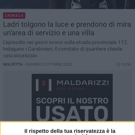
CRONACA
Ladri tolgono la luce e prendono di mira
un'area di servizio e una villa
L'episodio nei giorni scorsi sulla strada provinciale 112.
Indagano i Carabinieri, il comitato di quartiere chiede
«più sicurezza»
MOLFETTA -
GIOVEDÌ 2 OTTOBRE 2025
10.56
Il rispetto della tua riservatezza è la