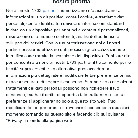
nostra priorità
Noi e i nostri 1733
partner
memorizziamo e/o accediamo a
informazioni su un dispositivo, come i cookie, e trattiamo dati
personali, come identificatori univoci e informazioni standard
158
A cura di
inviate da un dispositivo per annunci e contenuti personalizzati,
NICOLA MICCIONE
misurazione di annunci e contenuti, analisi dell'audience e
sviluppo dei servizi.
Con la tua autorizzazione noi e i nostri
partner possiamo utilizzare dati precisi di geolocalizzazione e
identificazione tramite la scansione del dispositivo. Puoi fare clic
Un colpo studiato nei minimi dettagli quello messo a segno
per consentire a noi e ai nostri 1733 partner il trattamento per le
nei giorni scorsi da una banda di malviventi sulla strada
finalità sopra descritte. In alternativa puoi accedere a
provinciale 112. I banditi, infatti, dopo avere disattivato
informazioni più dettagliate e modificare le tue preferenze prima
l'illuminazione pubblica, hanno preso di mira il bar dell'ex
di acconsentire o di negare il consenso.
Si rende noto che alcuni
area di servizio
Madogas
e una villa, mentre il comitato di
trattamenti dei dati personali possono non richiedere il tuo
consenso, ma hai il diritto di opporti a tale trattamento. Le tue
quartiere chiede «più sicurezza».
preferenze si applicheranno solo a questo sito web. Puoi
modificare le tue preferenze o revocare il consenso in qualsiasi
I fatti risalgono alla notte fra il 22 e il 23 settembre scorso,
momento tornando su questo sito e facendo clic sul pulsante
verso le ore 03.30, quando i malfattori - difficile stabilire il
"Privacy" in fondo alla pagina web.
numero esatto - dopo avere forzato la porta di ingresso del
bar della ex stazione di carburanti
Madogas
, lungo l'arteria