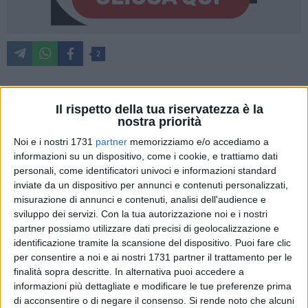
2
Torna l'onda blu dei volontari Plastic Free: il 27 e 28
Il rispetto della tua riservatezza è la
nostra priorità
settembre si svolgerà in tutta Italia "Sea & Rivers", il grande
evento dedicato alla tutela di mari, fiumi e corsi d'acqua,
Noi e i nostri 1731
partner
memorizziamo e/o accediamo a
informazioni su un dispositivo, come i cookie, e trattiamo dati
promosso da Plastic Free Onlus, con il patrocinio morale del
personali, come identificatori univoci e informazioni standard
Ministero dell'Ambiente e della Sicurezza Energetica e in
inviate da un dispositivo per annunci e contenuti personalizzati,
collaborazione con MINI Italia. Saranno ben 28 gli
misurazione di annunci e contenuti, analisi dell'audience e
appuntamenti in Puglia, uno dei numeri più alti a livello
sviluppo dei servizi.
Con la tua autorizzazione noi e i nostri
nazionale, distribuiti tra sabato e domenica, grazie
partner possiamo utilizzare dati precisi di geolocalizzazione e
all'impegno della rete capillare di referenti territoriali e
identificazione tramite la scansione del dispositivo. Puoi fare clic
all'entusiasmo dei volontari.
per consentire a noi e ai nostri 1731 partner il trattamento per le
finalità sopra descritte. In alternativa puoi accedere a
informazioni più dettagliate e modificare le tue preferenze prima
"Il nostro è ormai un appuntamento ricorrente e siamo felici
di acconsentire o di negare il consenso.
Si rende noto che alcuni
di vedere coinvolti un numero sempre maggiore di referenti –