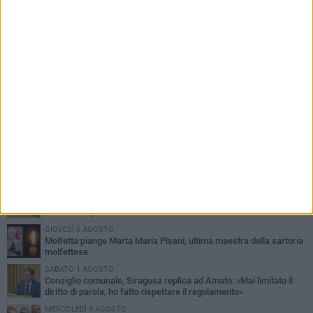
PIÙ LETTI QUESTA SETTIMANA
MERCOLEDÌ 5 AGOSTO
Molfetta commossa per la scomparsa di Michele Cilardi: il ricordo
degli amici
GIOVEDÌ 6 AGOSTO
Marittimo molfettese muore a bordo di un peschereccio al largo
del Gargano
SABATO 1 AGOSTO
La MTM Molfetta cerca autisti e accompagnatori per gli
scuolabus: pubblicato il bando
GIOVEDÌ 6 AGOSTO
Molfetta piange Marta Maria Pisani, ultima maestra della sartoria
molfettese
SABATO 1 AGOSTO
Consiglio comunale, Siragusa replica ad Amato: «Mai limitato il
diritto di parola, ho fatto rispettare il regolamento»
MERCOLEDÌ 5 AGOSTO