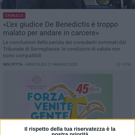
CRONACA
«L’ex giudice De Benedictis è troppo
malato per andare in carcere»
Le conclusioni della perizia dei consulenti nominati dal
Tribunale di Sorveglianza: le condizioni di salute non
sono compatibili
MOLFETTA -
MERCOLEDÌ 21 MAGGIO 2025
10.56
Il rispetto della tua riservatezza è la
nostra priorità