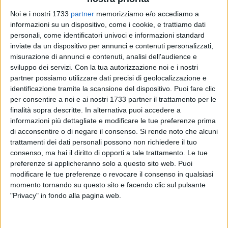
Noi e i nostri 1733
partner
memorizziamo e/o accediamo a
informazioni su un dispositivo, come i cookie, e trattiamo dati
personali, come identificatori univoci e informazioni standard
inviate da un dispositivo per annunci e contenuti personalizzati,
221
misurazione di annunci e contenuti, analisi dell'audience e
sviluppo dei servizi.
Con la tua autorizzazione noi e i nostri
partner possiamo utilizzare dati precisi di geolocalizzazione e
Le condizioni di salute dell'ex giudice per le indagini
identificazione tramite la scansione del dispositivo. Puoi fare clic
preliminari del
Tribunale di Bari, Giuseppe De Benedictis
-,
per consentire a noi e ai nostri 1733 partner il trattamento per le
condannato in via definitiva a
9 anni
di reclusione per i reati
finalità sopra descritte. In alternativa puoi accedere a
informazioni più dettagliate e modificare le tue preferenze prima
di traffico e detenzione di armi ed esplosivi, e a
7 anni
di
di acconsentire o di negare il consenso.
Si rende noto che alcuni
carcere per il reato di corruzione in atti giudiziari - non sono
trattamenti dei dati personali possono non richiedere il tuo
compatibili col regime carcerario.
consenso, ma hai il diritto di opporti a tale trattamento. Le tue
preferenze si applicheranno solo a questo sito web. Puoi
È questa la conclusione alla quale sono arrivati i consulenti
modificare le tue preferenze o revocare il consenso in qualsiasi
nominati dal
Tribunale di Sorveglianza di Bari
, chiamato a
momento tornando su questo sito e facendo clic sul pulsante
decidere sul differimento della esecuzione della pena nei
"Privacy" in fondo alla pagina web.
confronti dell'ex magistrato, ai domiciliari dal novembre
2021. Nel 2024, nei suoi confronti, è diventata definitiva la