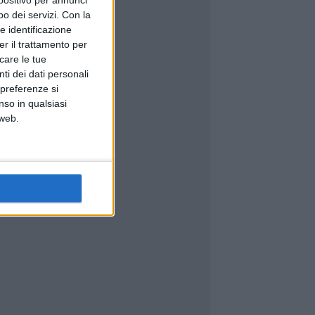
spositivo per annunci
o dei servizi.
Con la
e identificazione
er il trattamento per
icare le tue
ti dei dati personali
 preferenze si
nso in qualsiasi
 web.