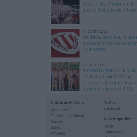
Festa della Madonna dei M
aperto il bando per i food
7 AGOSTO 2026
Molfetta Sportiva, iniziat
preparazione: scelto anc
l'allenatore
7 AGOSTO 2026
Premio nazionale alla Gu
Costiera di Molfetta per
l'operazione contro la pe
datteri di mare del 2025
Notizie da Molfetta
Politica
Enti locali
Vita di città
Territorio e Ambiente
Notizie sportive
Sociale
Calcio
Sanità
Equitazione
Attualità