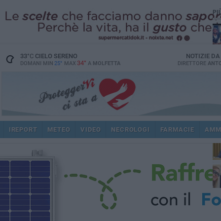
PI
33
°C
CIELO SERENO
NOTIZIE D
34°
DOMANI MIN
25°
MAX
A
MOLFETTA
DIRETTORE
ANTO
pub
IREPORT
METEO
VIDEO
NECROLOGI
FARMACIE
AMM
fat