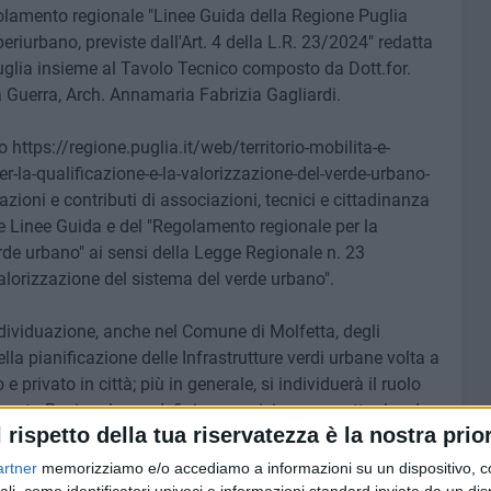
olamento regionale "Linee Guida della Regione Puglia
eriurbano, previste dall'Art. 4 della L.R. 23/2024" redatta
uglia insieme al Tavolo Tecnico composto da Dott.for.
a Guerra, Arch. Annamaria Fabrizia Gagliardi.
zo https://regione.puglia.it/web/territorio-mobilita-e-
r-la-qualificazione-e-la-valorizzazione-del-verde-urbano-
azioni e contributi di associazioni, tecnici e cittadinanza
lle Linee Guida e del "Regolamento regionale per la
erde urbano" ai sensi della Legge Regionale n. 23
valorizzazione del sistema del verde urbano".
ividuazione, anche nel Comune di Molfetta, degli
la pianificazione delle Infrastrutture verdi urbane volta a
 privato in città; più in generale, si individuerà il ruolo
nto Regionale per definire una visione progettuale ed
l rispetto della tua riservatezza è la nostra prior
ei processi di rigenerazione urbana e di pianificazione.
artner
memorizziamo e/o accediamo a informazioni su un dispositivo, c
dente di RADICIdr.agr. Cosimo R. Sallustio, la