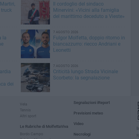
artiri,
Il cordoglio del sindaco
 truck
Minervini: «Vicini alla famiglia
del marittimo deceduto a Vieste»
7 AGOSTO 2026
a la
Fulgor Molfetta, doppio ritorno in
he
biancazzurro: riecco Andriani e
Leonetti
7 AGOSTO 2026
ardia
Criticità lungo Strada Vicinale
Scorbeto: la segnalazione
sca dei
Segnalazioni iReport
Vela
Tennis
Previsioni meteo
Altri sport
Video
Le Rubriche di MolfettaViva
I
Bordo Campo
Necrologi
R