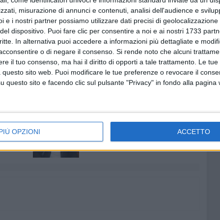
ali, come identificatori univoci e informazioni standard inviate da un di
ta dall'ing. Claudia Piscitelli, funzionaria della Regione
zzati, misurazione di annunci e contenuti, analisi dell'audience e svilupp
i e i nostri partner possiamo utilizzare dati precisi di geolocalizzazione 
ggio e Qualità Urbana, Sezione Urbanistica, e dall'arch.
del dispositivo. Puoi fare clic per consentire a noi e ai nostri 1733 partn
unale e socia fondatrice dell'associazione RADICI.
critte. In alternativa puoi accedere a informazioni più dettagliate e modif
voci i contenuti e gli obiettivi delle Linee Guida, nonché il
acconsentire o di negare il consenso.
Si rende noto che alcuni trattamen
el processo di analisi, studio, pianificazione e gestione del
e il tuo consenso, ma hai il diritto di opporti a tale trattamento. Le tue
 questo sito web. Puoi modificare le tue preferenze o revocare il conse
questo sito e facendo clic sul pulsante "Privacy" in fondo alla pagina
7 AGOSTO 2026
lizia
MTM Molfetta, Cosimo Damiano
PIÙ OPZIONI
ACCETTO
dopo le
Angeletti è il nuovo
amministratore unico