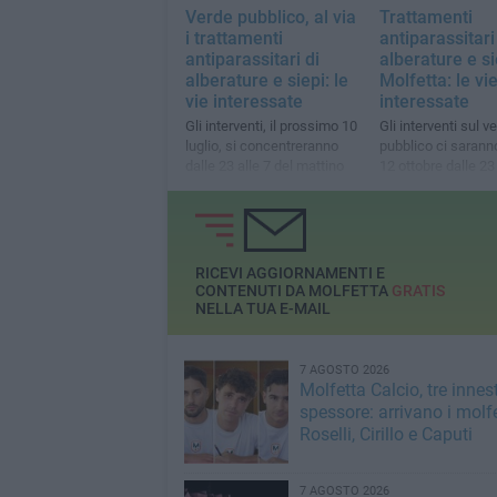
Verde pubblico, al via
Trattamenti
i trattamenti
antiparassitari
antiparassitari di
alberature e si
alberature e siepi: le
Molfetta: le vi
vie interessate
interessate
Gli interventi, il prossimo 10
Gli interventi sul v
luglio, si concentreranno
pubblico ci sarann
dalle 23 alle 7 del mattino
12 ottobre dalle 23 
successivo
mattino successiv
RICEVI AGGIORNAMENTI E
CONTENUTI DA MOLFETTA
GRATIS
NELLA TUA E-MAIL
7 AGOSTO 2026
Molfetta Calcio, tre innest
spessore: arrivano i molfe
Roselli, Cirillo e Caputi
7 AGOSTO 2026