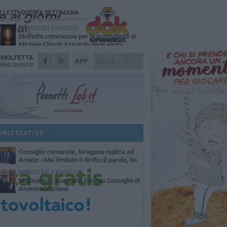
Ù LETTI QUESTA SETTIMANA
MERCOLEDÌ 5 AGOSTO
Molfetta commossa per la scomparsa di
Michele Cilardi: il ricordo degli amici
A
MOLFETTA
GIOVEDÌ 6 AGOSTO
APP
Marittimo molfettese muore a bordo di un
NIO QUINTO
peschereccio al largo del Gargano
SABATO 1 AGOSTO
La MTM Molfetta cerca autisti e
accompagnatori per gli scuolabus:
blicato il bando
GIOVEDÌ 6 AGOSTO
Molfetta piange Marta Maria Pisani, ultima
maestra della sartoria molfettese
INISTRATIVE
SABATO 1 AGOSTO
Consiglio comunale, Siragusa replica ad
Amato: «Mai limitato il diritto di parola, ho
to rispettare il regolamento»
MERCOLEDÌ 5 AGOSTO
Multiservizi, nominato il nuovo Consiglio di
Amministrazione