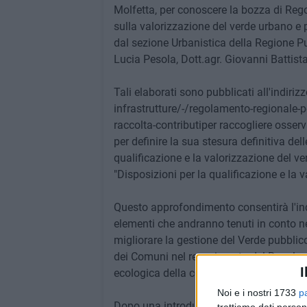
Molfetta, per conoscere la bozza di Reg
sulla valorizzazione del verde urbano e p
dal sezione Urbanistica della Regione P
Lucia Pesola, Dott.agr. Giovanni Battist
Tali elaborati sono pubblicati all'indiriz
infrastrutture/-/regolamento-regionale-pe
raccolta-contributiper raccogliere osserv
per definire la sua stesura definitiva de
qualificazione e la valorizzazione del v
"Disposizioni per la qualificazione e la 
Questo approfondimento consentirà l'ind
elementi che andranno tenuti in conto nel
migliorare la gestione del Verde pubblico e
dei Comuni nel recepimento del Regolame
I
ecologica della componente ambientale n
Noi e i nostri 1733
p
Dopo una introduzione da parte del presi