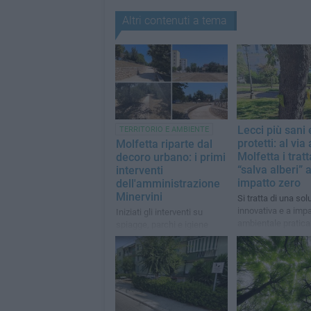
Altri contenuti a tema
Lecci più sani 
TERRITORIO E AMBIENTE
protetti: al via 
Molfetta riparte dal
Molfetta i trat
decoro urbano: i primi
“salva alberi” 
interventi
impatto zero
dell'amministrazione
Minervini
Si tratta di una sol
innovativa e a impa
Iniziati gli interventi su
ambientale pratic
spiagge, parchi e igiene
nullo, indicata in c
urbana
urbani