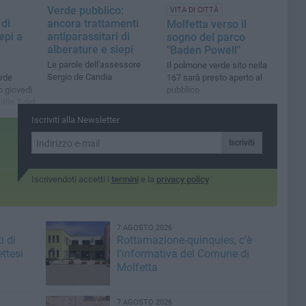
Verde pubblico:
VITA DI CITTÀ
 di
ancora trattamenti
Molfetta verso il
epi a
antiparassitari di
sogno del parco
e
alberature e siepi
"Baden Powell"
Le parole dell'assessore
Il polmone verde sito nella
Sergio de Candia
erde
167 sarà presto aperto al
o giovedì
pubblico
alle 7 del
o
Iscriviti alla Newsletter
Iscriviti
Iscrivendoti accetti i
termini
e la
privacy policy
7 AGOSTO 2026
i di
Rottamazione-quinquies, c'è
ttesi
l'informativa del Comune di
Molfetta
7 AGOSTO 2026