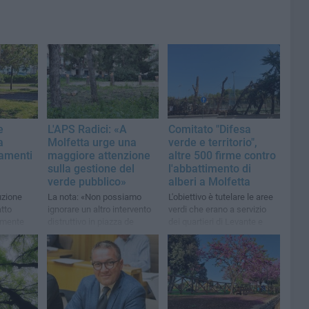
e
L'APS Radici: «A
Comitato "Difesa
a
Molfetta urge una
verde e territorio",
tamenti
maggiore attenzione
altre 500 firme contro
a
sulla gestione del
l'abbattimento di
verde pubblico»
alberi a Molfetta
uzione
La nota: «Non possiamo
L'obiettivo è tutelare le aree
tto
ignorare un altro intervento
verdi che erano a servizio
amente
distruttivo in piazza de
dei quartieri di Levante e
ontesti
Gasperi»
della zona 167