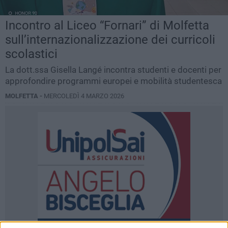
Incontro al Liceo “Fornari” di Molfetta
sull’internazionalizzazione dei curricoli
scolastici
La dott.ssa Gisella Langé incontra studenti e docenti per
approfondire programmi europei e mobilità studentesca
MOLFETTA -
MERCOLEDÌ 4 MARZO 2026