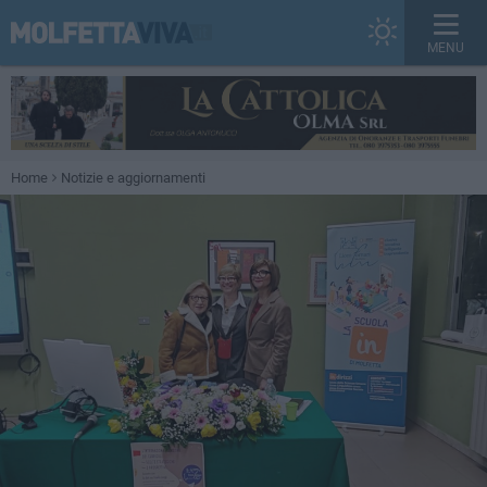
MENU
Home
Notizie e aggiornamenti