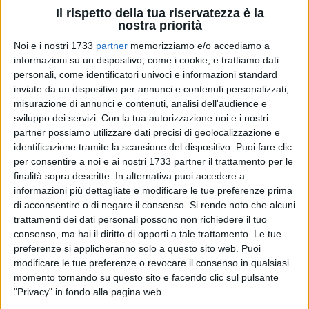
Il rispetto della tua riservatezza è la
nostra priorità
Noi e i nostri 1733
partner
memorizziamo e/o accediamo a
informazioni su un dispositivo, come i cookie, e trattiamo dati
personali, come identificatori univoci e informazioni standard
inviate da un dispositivo per annunci e contenuti personalizzati,
Incontro al Liceo "Fornari" di Molfetta
misurazione di annunci e contenuti, analisi dell'audience e
sull'internazionalizzazione dei curricoli scolastici con la
sviluppo dei servizi.
Con la tua autorizzazione noi e i nostri
dott.ssa Gisella Langé, già Dirigente Tecnico del MIM e di
partner possiamo utilizzare dati precisi di geolocalizzazione e
vari organismi internazionali, esperta di lingue straniere e
identificazione tramite la scansione del dispositivo. Puoi fare clic
per consentire a noi e ai nostri 1733 partner il trattamento per le
processi di internazionalizzazione.
finalità sopra descritte. In alternativa puoi accedere a
informazioni più dettagliate e modificare le tue preferenze prima
Il Liceo Fornari di Molfetta, guidato dalla Dirigente
di acconsentire o di negare il consenso.
Si rende noto che alcuni
scolastica, prof.ssa Pasqualina Pierro, ha organizzato un
trattamenti dei dati personali possono non richiedere il tuo
importante momento di approfondimento dedicato al tema
consenso, ma hai il diritto di opporti a tale trattamento. Le tue
dell'internazionalizzazione nel mondo dell'istruzione, con il
preferenze si applicheranno solo a questo sito web. Puoi
prestigioso intervento della dott.ssa Gisella Langé, già
modificare le tue preferenze o revocare il consenso in qualsiasi
momento tornando su questo sito e facendo clic sul pulsante
Dirigente Tecnico del MIM e di vari organismi internazionali,
"Privacy" in fondo alla pagina web.
esperta di lingue straniere e processi di