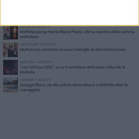
degli amici
GIOVEDÌ 6 AGOSTO
Marittimo molfettese muore a bordo di un peschereccio al largo
del Gargano
GIOVEDÌ 6 AGOSTO
Molfetta piange Marta Maria Pisani, ultima maestra della sartoria
molfettese
MERCOLEDÌ 5 AGOSTO
Multiservizi, nominato il nuovo Consiglio di Amministrazione
MARTEDÌ 4 AGOSTO
"Luci Diffuse 2026", ecco il cartellone dell'estate culturale di
Molfetta
VENERDÌ 7 AGOSTO
Spiagge libere, via alla pulizia straordinaria a Molfetta dopo le
mareggiate