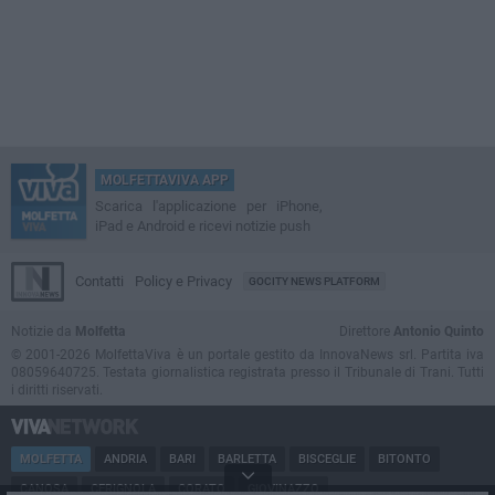
MOLFETTAVIVA APP
Scarica l'applicazione per iPhone,
iPad e Android e ricevi notizie push
Contatti
Policy e Privacy
GOCITY NEWS PLATFORM
Notizie da
Molfetta
Direttore
Antonio Quinto
© 2001-2026 MolfettaViva è un portale gestito da InnovaNews srl. Partita iva
08059640725. Testata giornalistica registrata presso il Tribunale di Trani. Tutti
i diritti riservati.
MOLFETTA
ANDRIA
BARI
BARLETTA
BISCEGLIE
BITONTO
CANOSA
CERIGNOLA
CORATO
GIOVINAZZO