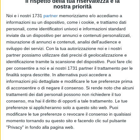
Il rispetto della tua riservatezza è la
nostra priorità
Noi e i nostri 1731
partner
memorizziamo e/o accediamo a
informazioni su un dispositivo, come i cookie, e trattiamo dati
45
personali, come identificatori univoci e informazioni standard
inviate da un dispositivo per annunci e contenuti personalizzati,
misurazione di annunci e contenuti, analisi dell'audience e
sviluppo dei servizi.
Con la tua autorizzazione noi e i nostri
Il Vice sindaco Piergiovanni è intervenuto con una nota
partner possiamo utilizzare dati precisi di geolocalizzazione e
ufficiale sui fatti avvenuti nel corso della mattinata di oggi al
identificazione tramite la scansione del dispositivo. Puoi fare clic
Gran Shopping di Molfetta. Di seguito si riporta il testo
per consentire a noi e ai nostri 1731 partner il trattamento per le
integrale.
finalità sopra descritte. In alternativa puoi accedere a
informazioni più dettagliate e modificare le tue preferenze prima
L'episodio avvenuto questa mattina al Gran
di acconsentire o di negare il consenso.
Si rende noto che alcuni
Shopping Mongolfiera ha profondamente
trattamenti dei dati personali possono non richiedere il tuo
scosso la nostra comunità. Un tentativo di
consenso, ma hai il diritto di opporti a tale trattamento. Le tue
rapina a mano armata si è trasformato in un
preferenze si applicheranno solo a questo sito web. Puoi
gravissimo fatto di violenza.
modificare le tue preferenze o revocare il consenso in qualsiasi
momento tornando su questo sito e facendo clic sul pulsante
Desidero esprimere la mia più sincera e
"Privacy" in fondo alla pagina web.
sentita vicinanza all'uomo, un carabiniere in