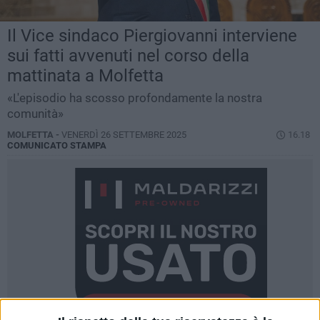
Il Vice sindaco Piergiovanni interviene
sui fatti avvenuti nel corso della
mattinata a Molfetta
«L'episodio ha scosso profondamente la nostra
comunità»
MOLFETTA -
VENERDÌ 26 SETTEMBRE 2025
16.18
COMUNICATO STAMPA