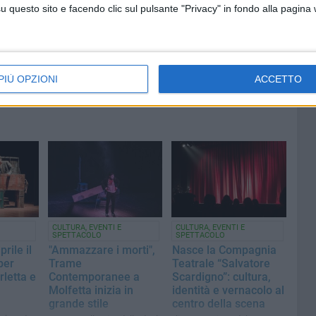
questo sito e facendo clic sul pulsante "Privacy" in fondo alla pagina
PIÙ OPZIONI
ACCETTO
CULTURA, EVENTI E
CULTURA, EVENTI E
SPETTACOLO
SPETTACOLO
rile il
"Ammazzare i morti",
Nasce la Compagnia
per
Trame
Teatrale “Salvatore
rletta e
Contemporanee a
Scardigno”: cultura,
Molfetta inizia in
identità e vernacolo al
grande stile
centro della scena