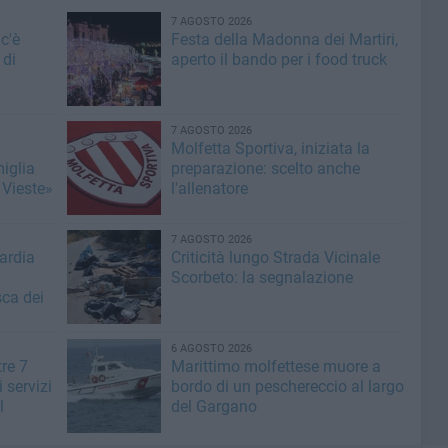
7 AGOSTO 2026
c'è
Festa della Madonna dei Martiri,
 di
aperto il bando per i food truck
7 AGOSTO 2026
Molfetta Sportiva, iniziata la
miglia
preparazione: scelto anche
 Vieste»
l'allenatore
7 AGOSTO 2026
ardia
Criticità lungo Strada Vicinale
Scorbeto: la segnalazione
sca dei
6 AGOSTO 2026
tre 7
Marittimo molfettese muore a
i servizi
bordo di un peschereccio al largo
l
del Gargano