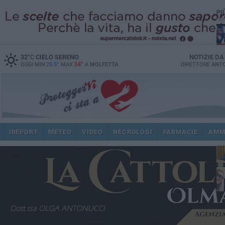
PI
32
°C
CIELO SERENO
NOTIZIE D
34°
OGGI MIN
25.5°
MAX
A
MOLFETTA
DIRETTORE
ANTO
pub
IREPORT
METEO
VIDEO
NECROLOGI
FARMACIE
AMM
fat