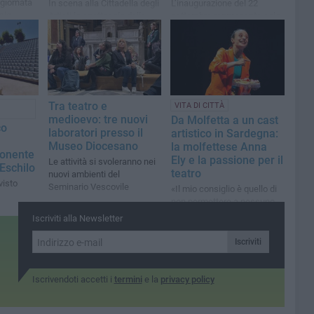
 giornata
In scena alla Cittadella degli
L’inaugurazione del 22
sia
Artisti lo spettacolo della
settembre rappresenta solo
Compagnia Orsini, con un
il primo passo di un nuovo
superlativo Giorgio Sales
percorso
Tra teatro e
VITA DI CITTÀ
medioevo: tre nuovi
Da Molfetta a un cast
co
laboratori presso il
artistico in Sardegna:
Museo Diocesano
la molfettese Anna
Ponente
Ely e la passione per il
Le attività si svoleranno nei
 Eschilo
teatro
nuovi ambienti del
isto
Seminario Vescovile
«Il mio consiglio è quello di
non permettere a nessuno
di spegnere le proprie
Iscriviti alla Newsletter
passioni»
Iscriviti
Iscrivendoti accetti i
termini
e la
privacy policy