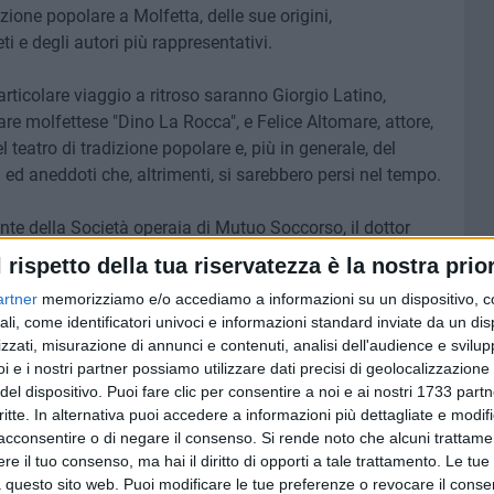
dizione popolare a Molfetta, delle sue origini,
eti e degli autori più rappresentativi.
ticolare viaggio a ritroso saranno Giorgio Latino,
are molfettese "Dino La Rocca", e Felice Altomare, attore,
 teatro di tradizione popolare e, più in generale, del
 ed aneddoti che, altrimenti, si sarebbero persi nel tempo.
nte della Società operaia di Mutuo Soccorso, il dottor
o Vito De Trizio.
l rispetto della tua riservatezza è la nostra prior
artner
memorizziamo e/o accediamo a informazioni su un dispositivo, c
ertente. L'ingresso è libero.
ali, come identificatori univoci e informazioni standard inviate da un di
zzati, misurazione di annunci e contenuti, analisi dell'audience e svilupp
i e i nostri partner possiamo utilizzare dati precisi di geolocalizzazione 
del dispositivo. Puoi fare clic per consentire a noi e ai nostri 1733 partn
7 AGOSTO 2026
critte. In alternativa puoi accedere a informazioni più dettagliate e modif
lizia
Molfetta Calcio, tre innesti di
acconsentire o di negare il consenso.
Si rende noto che alcuni trattamen
dopo le
spessore: arrivano i molfettesi
e il tuo consenso, ma hai il diritto di opporti a tale trattamento. Le tue
Roselli, Cirillo e Caputi
 questo sito web. Puoi modificare le tue preferenze o revocare il conse