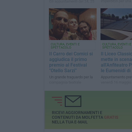
imperdibili per una
Gli appuntamenti del 24, 25
dedicata alla fanta
e 26 luglio
CULTURA, EVENTI E
CULTURA, EVENTI E
SPETTACOLO
SPETTACOLO
Il Carro dei Comici si
Il Liceo Classi
aggiudica il primo
mette in scena
premio al Festival
all'Anfiteatro 
"Otello Sarzi"
le Eumenidi di
Un grande traguardo per la
Appuntamento prev
compagnia teatrale
venerdì 16 maggio
RICEVI AGGIORNAMENTI E
CONTENUTI DA MOLFETTA
GRATIS
NELLA TUA E-MAIL