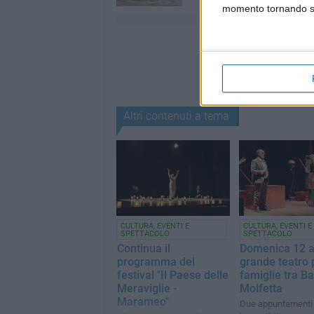
momento tornando su 
Altri contenuti a tema
CULTURA, EVENTI E
CULTURA, EVENTI E
SPETTACOLO
SPETTACOLO
Continua il
Domenica 12 ap
programma del
grande teatro 
festival "Il Paese delle
famiglie tra Ba
Meraviglie -
Molfetta
Marameo"
Due appuntamenti