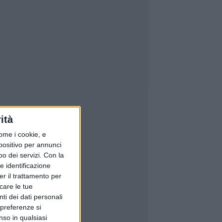
ità
ome i cookie, e
spositivo per annunci
o dei servizi.
Con la
e identificazione
er il trattamento per
icare le tue
ti dei dati personali
 preferenze si
nso in qualsiasi