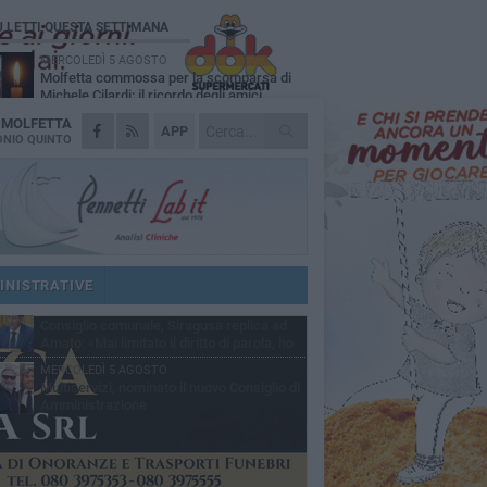
Ù LETTI QUESTA SETTIMANA
MERCOLEDÌ 5 AGOSTO
Molfetta commossa per la scomparsa di
Michele Cilardi: il ricordo degli amici
A
MOLFETTA
GIOVEDÌ 6 AGOSTO
APP
Marittimo molfettese muore a bordo di un
NIO QUINTO
peschereccio al largo del Gargano
SABATO 1 AGOSTO
La MTM Molfetta cerca autisti e
accompagnatori per gli scuolabus:
blicato il bando
GIOVEDÌ 6 AGOSTO
Molfetta piange Marta Maria Pisani, ultima
maestra della sartoria molfettese
INISTRATIVE
SABATO 1 AGOSTO
Consiglio comunale, Siragusa replica ad
Amato: «Mai limitato il diritto di parola, ho
to rispettare il regolamento»
MERCOLEDÌ 5 AGOSTO
Multiservizi, nominato il nuovo Consiglio di
Amministrazione